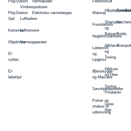
PlayStation
Varmepuder
Fibertilskud
Vinduespudsere
Hårplejeprodukt
Padelba
PlayStation
Elektriske varmetæppe
Makeup
Spil
Luftkølere
Shampoo
Ketcher
Foundations
og
Kameraer
Luftrensere
Balsam
Bolde,
Negleforstærkere
Objektiver
Varmeapparater
Hårfarve
Trampol
Læbestift
og
El-
og
Toning
cykler,
Lipgloss
Hårkure
El-
Øjenskygge
og Olier
løbehjul
og Mascara
Styling
Søvnhjælpemidler
Produkter
Pulver og
Grow
shakes til
Hair
udrensning