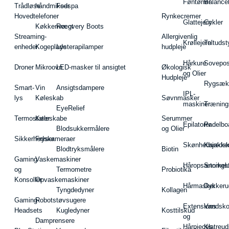
Føntørrer
Balance
Trådløse
håndmikser
Fodspa
Hovedtelefoner
Rynkecremer
Glattejern
Cykler
Køkkenvægt
Recovery Boots
Streaming-
Allergivenlig
Krøllejern
Teltudst
enheder
Kogeplade
Lysterapilamper
hudpleje
Hårkure
Sovepos
Droner
Mikroovn
LED-masker til ansigtet
Økologisk
og Olier
Hudpleje
Rygsæk
Smart-
Vin
Ansigtsdampere
IPL-
lys
Køleskab
Søvnmasker
maskiner
Træning
EyeRelief
Termostater
Køleskabe
Serummer
Epilatorer
Padelbo
Blodsukkermålere
og Olier
Sikkerhedskameraer
Fryser
Skønhedsredsk
Kajakke
Blodtryksmålere
Biotin
Gaming
Vaskemaskiner
Håropsætningst
Snorkel
og
Termometre
Probiotika
Konsoller
Opvaskemaskiner
Hårmasker
Dykkeru
Tyngdedyner
Kollagen
Gaming-
Robotstøvsugere
Extensions
Vandsk
Headsets
Kugledyner
Kosttilskud
og
Damprensere
Hårpieces
Klatreud