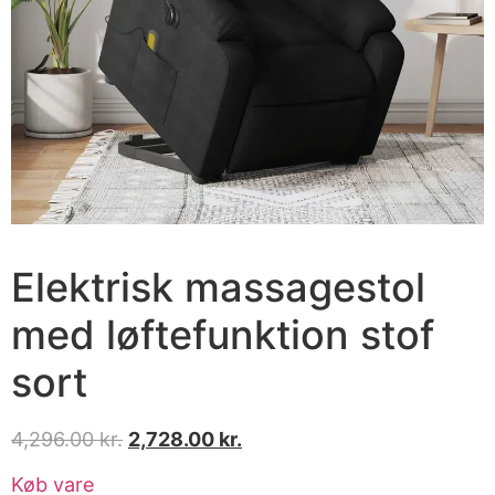
Elektrisk massagestol
med løftefunktion stof
sort
4,296.00
kr.
2,728.00
kr.
Køb vare