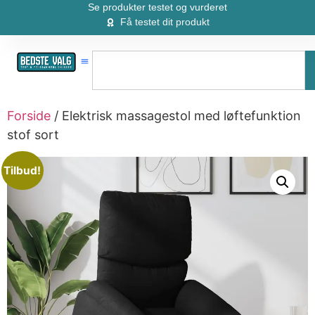
Se produkter testet og vurderet
Få testet dit produkt
Forside
/ Elektrisk massagestol med løftefunktion
stof sort
Tilbud!