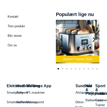
Populært lige nu
Kontakt
Test produkt
Bliv tester
Om os
Bedste Podcast Mikrofon
2026
Bedste Toaster 2026
Elektronik
Husholdning
Wellness App
Sundhed
Hår
Sport
&
&
Smartphone
Airfryers
IPL-maskiner
Afslapningste
Plejeproduk
Fritid
Barbermaskiner
Cross
Smartwatches
Kaffemaskiner
Massagestol
Detox-
Trainer
te og -