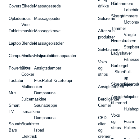
Hårtrimmere
Covers
Elkedel
Massagesæde
drikke
Løbebå
Skægtrimmere
Opladere
Sous
Massagepuder
Solcreme
Motions
Vide-
Trimmer
Tablets
maskine
Massagekrave
After-sun
Vægte
produkter
Herreskrabere
Laptop
Blendere
Massagepistoler
Stepbæ
Selvbrunere
Ladyshaver
Computere
Madlavningsrobotter
Elstimulationsapparater
Fitnesse
Voks
Barbergel
Powerbanks
Slow
Ansigtsdamper
og
– Skum
Pull-
Cooker
strips
up
Tastatur
FlexRelief Knæterapi
Skægplejeprodu
Barer
Multicooker
Ansigtscremer
Mus
Dampsauna
Ansigtspleje
Vibratio
Juicemaskine
Beroligende
til mænd
Smart
Saunatæppe
Cremer
Hulahop
TV
Ismaskine
Voks
Dampsauna
CBD-
og
Foam
Sounds
Brødrister
olier
strips
Rollers
Bars
Isbad
og
Elektrisk
cremer