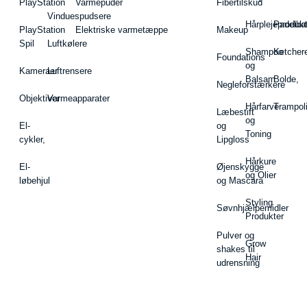
PlayStation
Varmepuder
Fibertilskud
Vinduespudsere
Hårplejeprodukt
Padelba
PlayStation
Elektriske varmetæppe
Makeup
Spil
Luftkølere
Shampoo
Ketcher
Foundations
og
Kameraer
Luftrensere
Balsam
Bolde,
Negleforstærkere
Objektiver
Varmeapparater
Hårfarve
Trampol
Læbestift
og
El-
og
Toning
cykler,
Lipgloss
Hårkure
El-
Øjenskygge
og Olier
løbehjul
og Mascara
Styling
Søvnhjælpemidler
Produkter
Pulver og
Grow
shakes til
Hair
udrensning