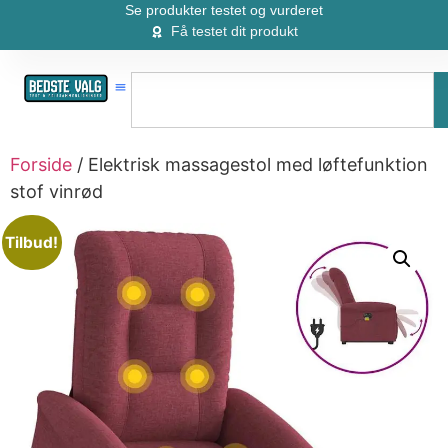
Se produkter testet og vurderet
Få testet dit produkt
Forside
/ Elektrisk massagestol med løftefunktion
stof vinrød
Tilbud!