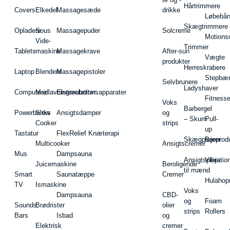
Hårtrimmere
Covers
Elkedel
Massagesæde
drikke
Løbebå
Skægtrimmere
Opladere
Sous
Massagepuder
Solcreme
Motions
Vide-
Trimmer
Tablets
maskine
Massagekrave
After-sun
Vægte
produkter
Herreskrabere
Laptop
Blendere
Massagepistoler
Stepbæ
Selvbrunere
Ladyshaver
Computere
Madlavningsrobotter
Elstimulationsapparater
Fitnesse
Voks
Barbergel
Powerbanks
Slow
Ansigtsdamper
og
– Skum
Pull-
Cooker
strips
up
Tastatur
FlexRelief Knæterapi
Skægplejeprodu
Barer
Multicooker
Ansigtscremer
Mus
Dampsauna
Ansigtspleje
Vibratio
Juicemaskine
Beroligende
til mænd
Smart
Saunatæppe
Cremer
Hulahop
TV
Ismaskine
Voks
Dampsauna
CBD-
og
Foam
Sounds
Brødrister
olier
strips
Rollers
Bars
Isbad
og
Elektrisk
cremer