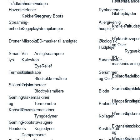
Føntørrer
Balance
Trådløse
håndmikser
Fodspa
Hovedtelefoner
Rynkecremer
Glattejern
Cykler
Køkkenvægt
Recovery Boots
Streaming-
Allergivenlig
Krøllejern
Teltudst
enheder
Kogeplade
Lysterapilamper
hudpleje
Hårkure
Sovepos
Droner
Mikroovn
LED-masker til ansigtet
Økologisk
og Olier
Hudpleje
Rygsæk
Smart-
Vin
Ansigtsdampere
IPL-
lys
Køleskab
Søvnmasker
maskiner
Træning
EyeRelief
Termostater
Køleskabe
Serummer
Epilatorer
Padelbo
Blodsukkermålere
og Olier
Sikkerhedskameraer
Fryser
Skønhedsredsk
Kajakke
Blodtryksmålere
Biotin
Gaming
Vaskemaskiner
Håropsætningst
Snorkel
og
Termometre
Probiotika
Konsoller
Opvaskemaskiner
Hårmasker
Dykkeru
Tyngdedyner
Kollagen
Gaming-
Robotstøvsugere
Extensions
Vandsk
Headsets
Kugledyner
Kosttilskud
og
Damprensere
Hårpieces
Klatreud