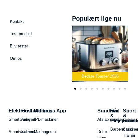
Populært lige nu
Kontakt
Test produkt
Bliv tester
Om os
Podcast Mikrofon
2026
Bedste Toaster 2026
Bedste Elkedel 2
Elektronik
Husholdning
Wellness App
Sundhed
Hår
Sport
&
&
Smartphone
Airfryers
IPL-maskiner
Afslapningste
Plejeproduk
Fritid
Barbermaskiner
Cross
Smartwatches
Kaffemaskiner
Massagestol
Detox-
Trainer
te og -