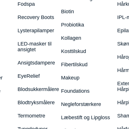
Fodspa
Hårk
Biotin
Recovery Boots
IPL-
Probiotika
Lysterapilamper
Epila
Kollagen
LED-masker til
Skøn
ansigtet
Kosttilskud
Håro
Ansigtsdampere
Fibertilskud
Hårm
EyeRelief
r
Makeup
Exte
Blodsukkermålere
Hårp
e
Foundations
Blodtryksmålere
Hårp
Negleforstærkere
Termometre
Sham
Læbestift og Lipgloss
Tyngdedyner
Hårf