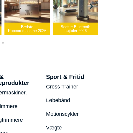
Bedste Bluetooth
Bedste infrarøde
e 2026
højtaler 2026
varmepude 2026
Bedste 
 &
Sport & Fritid
eprodukter
Cross Trainer
ermaskiner,
Løbebånd
rimmere
Motionscykler
trimmere
Vægte