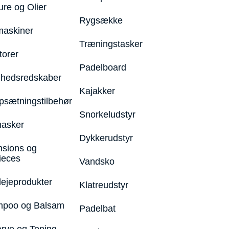
ure og Olier
Rygsække
maskiner
Træningstasker
torer
Padelboard
hedsredskaber
Kajakker
psætningstilbehør
Snorkeludstyr
asker
Dykkerudstyr
nsions og
ieces
Vandsko
lejeprodukter
Klatreudstyr
poo og Balsam
Padelbat
arve og Toning