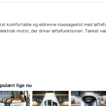
derst komfortable og eldrevne massagestol med løftef
lektrisk motor, der driver løftefunktionen. Takket væ
pulært lige nu