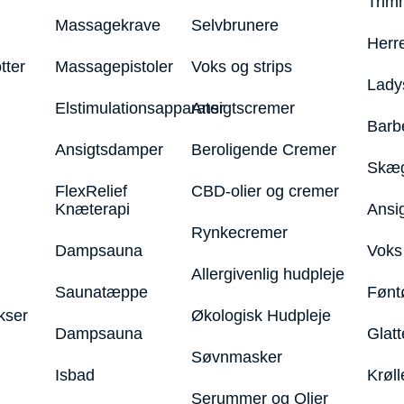
Trim
Massagekrave
Selvbrunere
Herr
tter
Massagepistoler
Voks og strips
Lady
Elstimulationsapparater
Ansigtscremer
Barb
Ansigtsdamper
Beroligende Cremer
Skæg
FlexRelief
CBD-olier og cremer
Knæterapi
Ansi
Rynkecremer
Dampsauna
Voks 
Allergivenlig hudpleje
Saunatæppe
Fønt
kser
Økologisk Hudpleje
Dampsauna
Glatt
Søvnmasker
Isbad
Krøll
Serummer og Olier