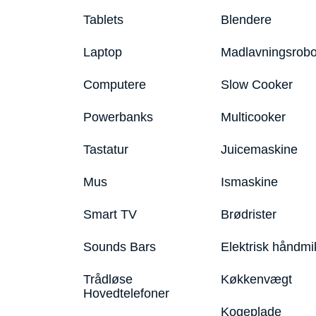
Tablets
Blendere
Laptop
Madlavningsrobo
Computere
Slow Cooker
Powerbanks
Multicooker
Tastatur
Juicemaskine
Mus
Ismaskine
Smart TV
Brødrister
Sounds Bars
Elektrisk håndmi
Trådløse
Køkkenvægt
Hovedtelefoner
Kogeplade