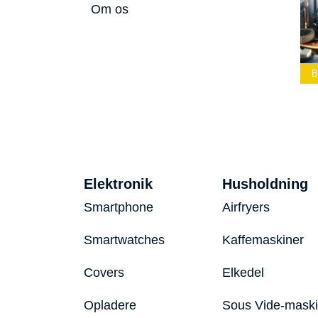
Om os
Bedste Led
Bedste Podcast
Lommelygte 2026
Mikrofon 2026
Bedste Toaster 2026
Elektronik
Husholdning
Smartphone
Airfryers
Smartwatches
Kaffemaskiner
Covers
Elkedel
Opladere
Sous Vide-mask