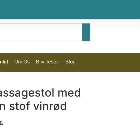
itid
Om Os
Bliv Tester
Blog
massagestol med
n stof vinrød
r.