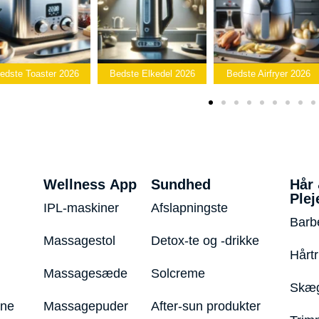
Bedste
Bedste Elkedel 2026
Bedste Airfryer 2026
Popcornmaskin
Wellness App
Sundhed
Hår
Plej
IPL-maskiner
Afslapningste
Barb
Massagestol
Detox-te og -drikke
Hårt
Massagesæde
Solcreme
Skæg
ine
Massagepuder
After-sun produkter