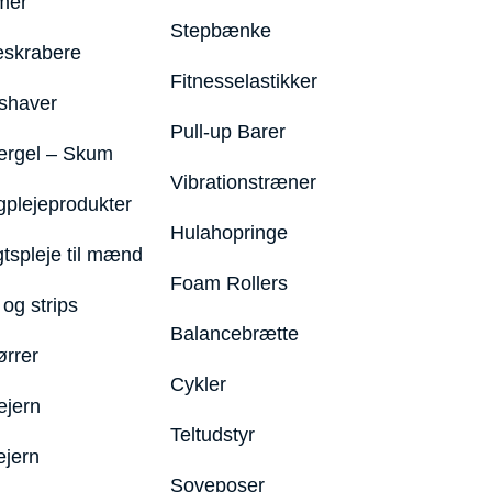
mer
Stepbænke
eskrabere
Fitnesselastikker
shaver
Pull-up Barer
ergel – Skum
Vibrationstræner
plejeprodukter
Hulahopringe
gtspleje til mænd
Foam Rollers
og strips
Balancebrætte
ørrer
Cykler
ejern
Teltudstyr
ejern
Soveposer