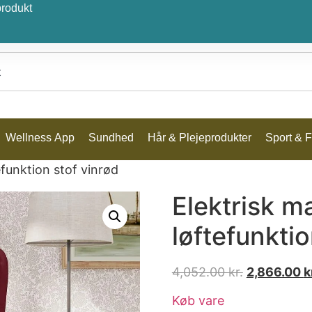
produkt
Wellness App
Sundhed
Hår & Plejeprodukter
Sport & Fr
funktion stof vinrød
Elektrisk 
løftefunktio
4,052.00
kr.
2,866.00
k
Køb vare