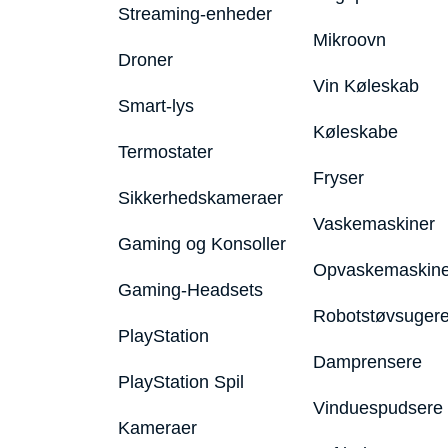
Streaming-enheder
Mikroovn
Droner
Vin Køleskab
Smart-lys
Køleskabe
Termostater
Fryser
Sikkerhedskameraer
Vaskemaskiner
Gaming og Konsoller
Opvaskemaskine
Gaming-Headsets
Robotstøvsuger
PlayStation
Damprensere
PlayStation Spil
Vinduespudsere
Kameraer