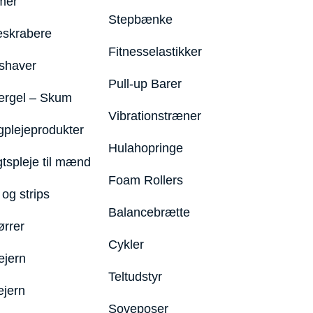
mer
Stepbænke
eskrabere
Fitnesselastikker
shaver
Pull-up Barer
ergel – Skum
Vibrationstræner
plejeprodukter
Hulahopringe
gtspleje til mænd
Foam Rollers
og strips
Balancebrætte
ørrer
Cykler
ejern
Teltudstyr
ejern
Soveposer