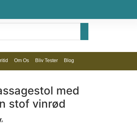
itid
Om Os
Bliv Tester
Blog
massagestol med
n stof vinrød
r.