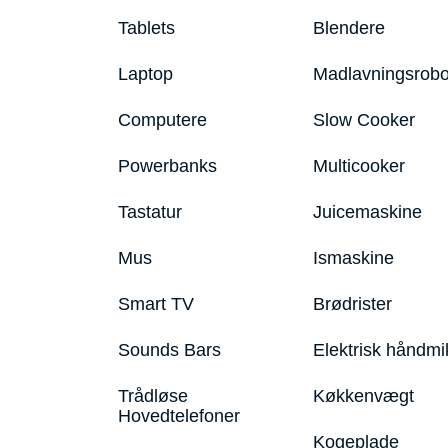
Tablets
Blendere
Laptop
Madlavningsrobo
Computere
Slow Cooker
Powerbanks
Multicooker
Tastatur
Juicemaskine
Mus
Ismaskine
Smart TV
Brødrister
Sounds Bars
Elektrisk håndmi
Trådløse
Køkkenvægt
Hovedtelefoner
Kogeplade