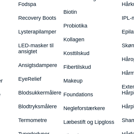
Fodspa
Hårk
Biotin
Recovery Boots
IPL-
Probiotika
Lysterapilamper
Epila
Kollagen
LED-masker til
Skøn
ansigtet
Kosttilskud
Håro
Ansigtsdampere
Fibertilskud
Hårm
EyeRelief
r
Makeup
Exte
Blodsukkermålere
Hårp
e
Foundations
Blodtryksmålere
Hårp
Negleforstærkere
Termometre
Sham
Læbestift og Lipgloss
Tyngdedyner
Hårf