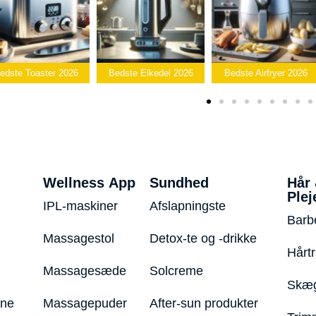
edste Toaster 2026
Bedste Elkedel 2026
Bedste Airfryer 2026
Wellness App
Sundhed
Hår
Plej
IPL-maskiner
Afslapningste
Barb
Massagestol
Detox-te og -drikke
Hårt
Massagesæde
Solcreme
Skæg
ine
Massagepuder
After-sun produkter