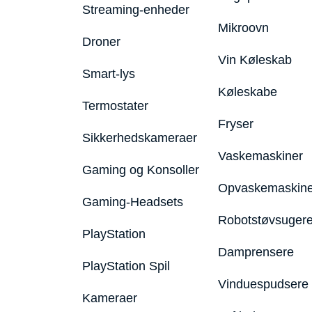
Streaming-enheder
Mikroovn
Droner
Vin Køleskab
Smart-lys
Køleskabe
Termostater
Fryser
Sikkerhedskameraer
Vaskemaskiner
Gaming og Konsoller
Opvaskemaskine
Gaming-Headsets
Robotstøvsuger
PlayStation
Damprensere
PlayStation Spil
Vinduespudsere
Kameraer