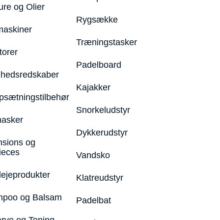
ure og Olier
Rygsække
maskiner
Træningstasker
torer
Padelboard
hedsredskaber
Kajakker
psætningstilbehør
Snorkeludstyr
asker
Dykkerudstyr
nsions og
ieces
Vandsko
lejeprodukter
Klatreudstyr
poo og Balsam
Padelbat
arve og Toning