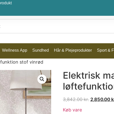
produkt
Wellness App
Sundhed
Hår & Plejeprodukter
Sport & Fr
funktion stof vinrød
Elektrisk 
løftefunktio
3,842.00
kr.
2,850.00
k
Køb vare