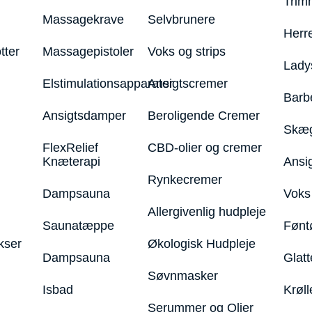
Trim
Massagekrave
Selvbrunere
Herr
tter
Massagepistoler
Voks og strips
Lady
Elstimulationsapparater
Ansigtscremer
Barb
Ansigtsdamper
Beroligende Cremer
Skæg
FlexRelief
CBD-olier og cremer
Knæterapi
Ansi
Rynkecremer
Dampsauna
Voks 
Allergivenlig hudpleje
Saunatæppe
Fønt
kser
Økologisk Hudpleje
Dampsauna
Glatt
Søvnmasker
Isbad
Krøll
Serummer og Olier