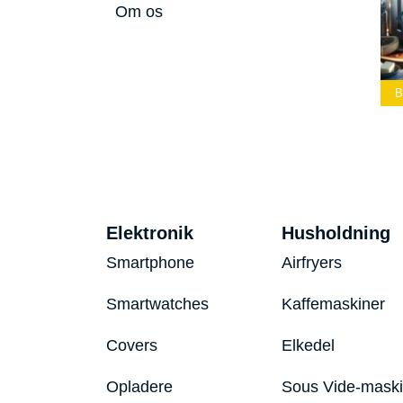
Om os
Lommelærke
Bedste Led
Bedste Podcast
2026
Lommelygte 2026
Mikrofon 2026
B
Elektronik
Husholdning
Smartphone
Airfryers
Smartwatches
Kaffemaskiner
Covers
Elkedel
Opladere
Sous Vide-mask