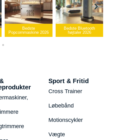
Bedste
Bedste Bluetooth
Bedste infrar
Popcornmaskine 2026
højtaler 2026
varmepude 2
 &
Sport & Fritid
eprodukter
Cross Trainer
ermaskiner,
Løbebånd
rimmere
Motionscykler
trimmere
Vægte