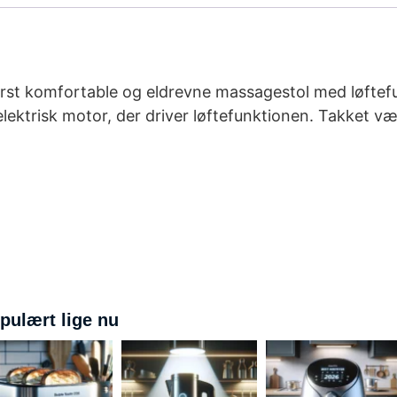
derst komfortable og eldrevne massagestol med løftef
lektrisk motor, der driver løftefunktionen. Takket væ
pulært lige nu