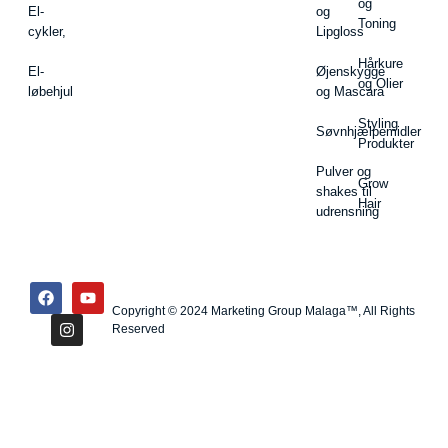
og
El-
og
Toning
cykler,
Lipgloss
Hårkure
El-
Øjenskygge
og Olier
løbehjul
og Mascara
Styling
Søvnhjælpemidler
Produkter
Pulver og
Grow
shakes til
Hair
udrensning
Copyright © 2024 Marketing Group Malaga™, All Rights
Reserved