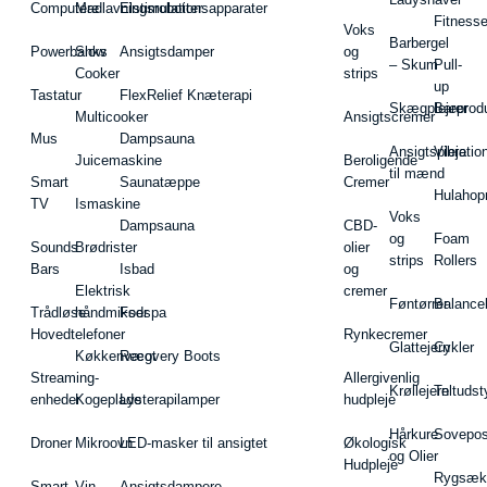
Computere
Madlavningsrobotter
Elstimulationsapparater
Fitnesse
Voks
Barbergel
Powerbanks
Slow
Ansigtsdamper
og
– Skum
Pull-
Cooker
strips
up
Tastatur
FlexRelief Knæterapi
Skægplejeprodu
Barer
Multicooker
Ansigtscremer
Mus
Dampsauna
Ansigtspleje
Vibratio
Juicemaskine
Beroligende
til mænd
Smart
Saunatæppe
Cremer
Hulahop
TV
Ismaskine
Voks
Dampsauna
CBD-
og
Foam
Sounds
Brødrister
olier
strips
Rollers
Bars
Isbad
og
Elektrisk
cremer
Føntørrer
Balance
Trådløse
håndmikser
Fodspa
Hovedtelefoner
Rynkecremer
Glattejern
Cykler
Køkkenvægt
Recovery Boots
Streaming-
Allergivenlig
Krøllejern
Teltudst
enheder
Kogeplade
Lysterapilamper
hudpleje
Hårkure
Sovepos
Droner
Mikroovn
LED-masker til ansigtet
Økologisk
og Olier
Hudpleje
Rygsæk
Smart-
Vin
Ansigtsdampere