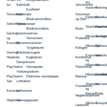
IPL-
lys
Køleskab
Søvnmasker
maskiner
Træning
EyeRelief
Termostater
Køleskabe
Serummer
Epilatorer
Padelbo
Blodsukkermålere
og Olier
Sikkerhedskameraer
Fryser
Skønhedsredsk
Kajakke
Blodtryksmålere
Biotin
Gaming
Vaskemaskiner
Håropsætningst
Snorkel
og
Termometre
Probiotika
Konsoller
Opvaskemaskiner
Hårmasker
Dykkeru
Tyngdedyner
Kollagen
Gaming-
Robotstøvsugere
Extensions
Vandsk
Headsets
Kugledyner
Kosttilskud
og
Damprensere
Hårpieces
Klatreud
PlayStation
Varmepuder
Fibertilskud
Vinduespudsere
Hårplejeprodukt
Padelba
PlayStation
Elektriske varmetæppe
Makeup
Spil
Luftkølere
Shampoo
Ketcher
Foundations
og
Kameraer
Luftrensere
Balsam
Bolde,
Negleforstærkere
Objektiver
Varmeapparater
Hårfarve
Trampol
Læbestift