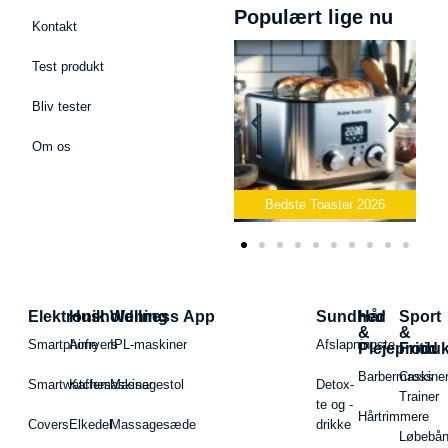
Populært lige nu
Kontakt
Test produkt
Bliv tester
Om os
Bedste Podcast Mikrofon
2026
Bedste Toaster 2026
Elektronik
Husholdning
Wellness App
Sundhed
Hår
Sport
&
&
Smartphone
Airfryers
IPL-maskiner
Afslapningste
Plejeproduk
Fritid
Barbermaskiner
Cross
Smartwatches
Kaffemaskiner
Massagestol
Detox-
Trainer
te og -
Hårtrimmere
Covers
Elkedel
Massagesæde
drikke
Løbebå