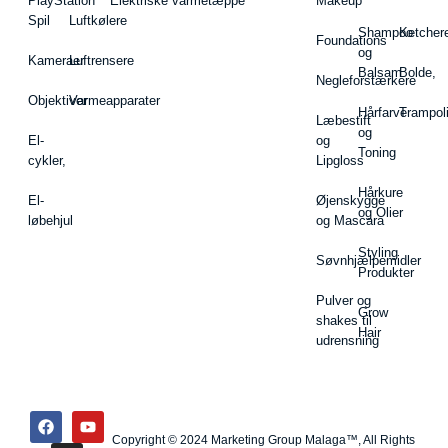
PlayStation
Elektriske varmetæppe
Makeup
Spil
Luftkølere
Shampoo
Ketcher
Foundations
og
Kameraer
Luftrensere
Balsam
Bolde,
Negleforstærkere
Objektiver
Varmeapparater
Hårfarve
Trampol
Læbestift
og
El-
og
Toning
cykler,
Lipgloss
Hårkure
El-
Øjenskygge
og Olier
løbehjul
og Mascara
Styling
Søvnhjælpemidler
Produkter
Pulver og
Grow
shakes til
Hair
udrensning
Copyright © 2024 Marketing Group Malaga™, All Rights