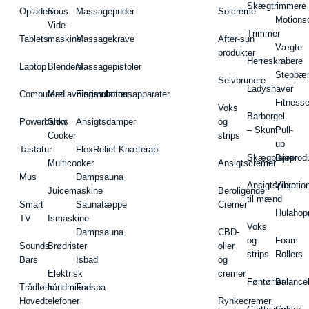
Skægtrimmere
Opladere
Sous
Massagepuder
Solcreme
Motions
Vide-
Trimmer
Tablets
maskine
Massagekrave
After-sun
Vægte
produkter
Herreskrabere
Laptop
Blendere
Massagepistoler
Stepbæ
Selvbrunere
Ladyshaver
Computere
Madlavningsrobotter
Elstimulationsapparater
Fitnesse
Voks
Barbergel
Powerbanks
Slow
Ansigtsdamper
og
– Skum
Pull-
Cooker
strips
up
Tastatur
FlexRelief Knæterapi
Skægplejeprodu
Barer
Multicooker
Ansigtscremer
Mus
Dampsauna
Ansigtspleje
Vibratio
Juicemaskine
Beroligende
til mænd
Smart
Saunatæppe
Cremer
Hulahop
TV
Ismaskine
Voks
Dampsauna
CBD-
og
Foam
Sounds
Brødrister
olier
strips
Rollers
Bars
Isbad
og
Elektrisk
cremer
Føntørrer
Balance
Trådløse
håndmikser
Fodspa
Hovedtelefoner
Rynkecremer