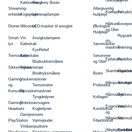
Glattejern
Cykler
Køkkenvægt
Recovery Boots
Streaming-
Allergivenlig
Krøllejern
Teltudst
enheder
Kogeplade
Lysterapilamper
hudpleje
Hårkure
Sovepos
Droner
Mikroovn
LED-masker til ansigtet
Økologisk
og Olier
Hudpleje
Rygsæk
Smart-
Vin
Ansigtsdampere
IPL-
lys
Køleskab
Søvnmasker
maskiner
Træning
EyeRelief
Termostater
Køleskabe
Serummer
Epilatorer
Padelbo
Blodsukkermålere
og Olier
Sikkerhedskameraer
Fryser
Skønhedsredsk
Kajakke
Blodtryksmålere
Biotin
Gaming
Vaskemaskiner
Håropsætningst
Snorkel
og
Termometre
Probiotika
Konsoller
Opvaskemaskiner
Hårmasker
Dykkeru
Tyngdedyner
Kollagen
Gaming-
Robotstøvsugere
Extensions
Vandsk
Headsets
Kugledyner
Kosttilskud
og
Damprensere
Hårpieces
Klatreud
PlayStation
Varmepuder
Fibertilskud
Vinduespudsere
Hårplejeprodukt
Padelba