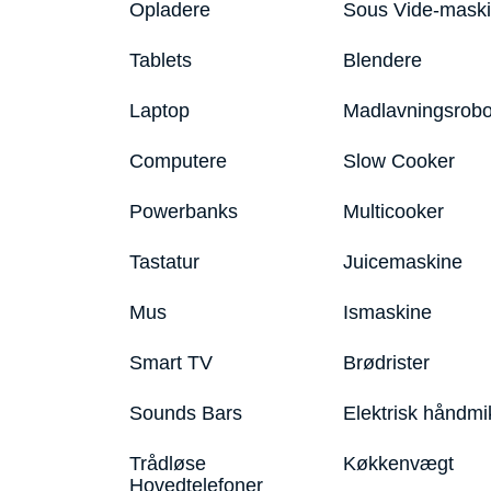
Opladere
Sous Vide-mask
Tablets
Blendere
Laptop
Madlavningsrobo
Computere
Slow Cooker
Powerbanks
Multicooker
Tastatur
Juicemaskine
Mus
Ismaskine
Smart TV
Brødrister
Sounds Bars
Elektrisk håndmi
Trådløse
Køkkenvægt
Hovedtelefoner