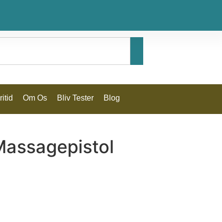
itid
Om Os
Bliv Tester
Blog
assagepistol