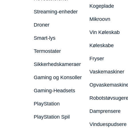
Kogeplade
Streaming-enheder
Mikroovn
Droner
Vin Køleskab
Smart-lys
Køleskabe
Termostater
Fryser
Sikkerhedskameraer
Vaskemaskiner
Gaming og Konsoller
Opvaskemaskine
Gaming-Headsets
Robotstøvsuger
PlayStation
Damprensere
PlayStation Spil
Vinduespudsere