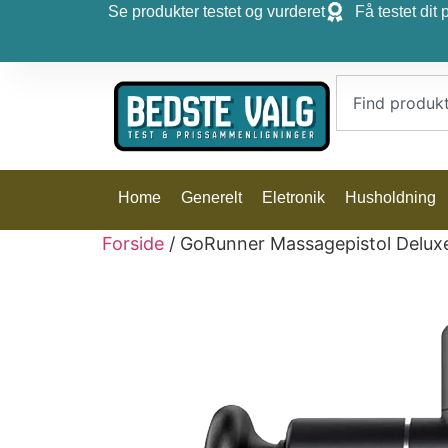
Se produkter testet og vurderet
Få testet dit 
Home
Generelt
Eletronik
Husholdning
Forside
/ GoRunner Massagepistol Deluxe