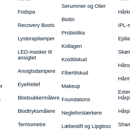
Serummer og Olier
Fodspa
Hårk
Biotin
Recovery Boots
IPL-
Probiotika
Lysterapilamper
Epila
Kollagen
LED-masker til
Skøn
ansigtet
Kosttilskud
Håro
Ansigtsdampere
Fibertilskud
Hårm
EyeRelief
r
Makeup
Exte
Blodsukkermålere
Hårp
e
Foundations
Blodtryksmålere
Hårp
Negleforstærkere
Termometre
Sham
Læbestift og Lipgloss