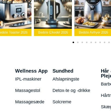
B
 2026
Bedste Elkedel 2026
Bedste Airfryer 2026
Popcornm
Wellness App
Sundhed
Hår
Plej
IPL-maskiner
Afslapningste
Barb
Massagestol
Detox-te og -drikke
Hårt
Massagesæde
Solcreme
Skæg