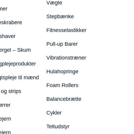
Vægte
mer
Stepbænke
eskrabere
Fitnesselastikker
shaver
Pull-up Barer
ergel – Skum
Vibrationstræner
plejeprodukter
Hulahopringe
gtspleje til mænd
Foam Rollers
og strips
Balancebrætte
ørrer
Cykler
ejern
Teltudstyr
ejern