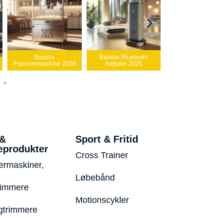
edste
Bedste Bluetooth
Bedste infrarøde
askine 2026
højtaler 2026
varmepude 2026
Be
 &
Sport & Fritid
eprodukter
Cross Trainer
ermaskiner,
Løbebånd
rimmere
Motionscykler
trimmere