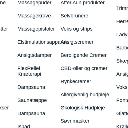
ine
Massagepuder
After-sun produkter
Trim
Massagekrave
Selvbrunere
Herr
tter
Massagepistoler
Voks og strips
Lady
Elstimulationsapparater
Ansigtscremer
Barb
Ansigtsdamper
Beroligende Cremer
Skæg
FlexRelief
CBD-olier og cremer
Knæterapi
Ansi
Rynkecremer
Dampsauna
Voks 
Allergivenlig hudpleje
Saunatæppe
Fønt
kser
Økologisk Hudpleje
Dampsauna
Glatt
Søvnmasker
Isbad
Krøll