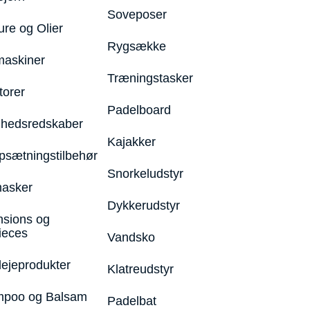
Soveposer
ure og Olier
Rygsække
maskiner
Træningstasker
torer
Padelboard
hedsredskaber
Kajakker
psætningstilbehør
Snorkeludstyr
asker
Dykkerudstyr
nsions og
ieces
Vandsko
lejeprodukter
Klatreudstyr
poo og Balsam
Padelbat