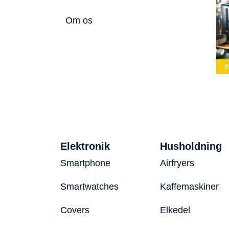
Om os
Bedste Led
Bedste Podcast
Lommelygte 2026
Mikrofon 2026
Bedste Toaster
Elektronik
Husholdning
Smartphone
Airfryers
Smartwatches
Kaffemaskiner
Covers
Elkedel