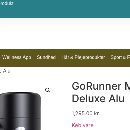
produkt
Wellness App
Sundhed
Hår & Plejeprodukter
Sport & Fr
 Alu
GoRunner M
Deluxe Alu
1,295.00
kr.
Køb vare