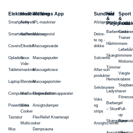
Elektronik
Husholdning
Wellness App
Sundhed
Hår
Sport
&
&
Smartphone
Airfryers
IPL-maskiner
Afslapningste
Plejeproduk
Fritid
Barbermaskiner
Cross
Smartwatches
Kaffemaskiner
Massagestol
Detox-
Trainer
te og -
Hårtrimmere
Covers
Elkedel
Massagesæde
drikke
Løbebå
Skægtrimmere
Opladere
Sous
Massagepuder
Solcreme
Motions
Vide-
Trimmer
Tablets
maskine
Massagekrave
After-sun
Vægte
produkter
Herreskrabere
Laptop
Blendere
Massagepistoler
Stepbæ
Selvbrunere
Ladyshaver
Computere
Madlavningsrobotter
Elstimulationsapparater
Fitnesse
Voks
Barbergel
Powerbanks
Slow
Ansigtsdamper
og
– Skum
Pull-
Cooker
strips
up
Tastatur
FlexRelief Knæterapi
Skægplejeprodu
Barer
Multicooker
Ansigtscremer
Mus
Dampsauna
Ansigtspleje
Vibratio