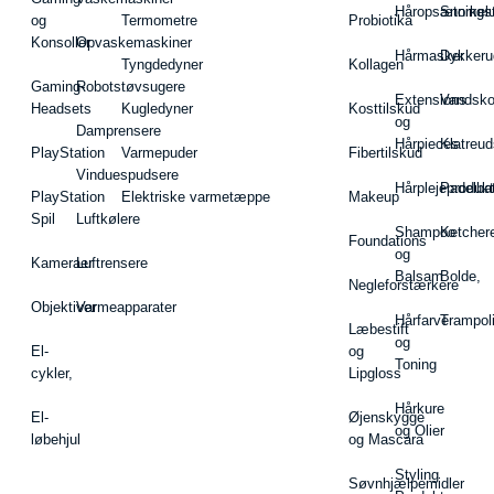
Håropsætningst
Snorkel
og
Termometre
Probiotika
Konsoller
Opvaskemaskiner
Hårmasker
Dykkeru
Tyngdedyner
Kollagen
Gaming-
Robotstøvsugere
Extensions
Vandsk
Headsets
Kugledyner
Kosttilskud
og
Damprensere
Hårpieces
Klatreud
PlayStation
Varmepuder
Fibertilskud
Vinduespudsere
Hårplejeprodukt
Padelba
PlayStation
Elektriske varmetæppe
Makeup
Spil
Luftkølere
Shampoo
Ketcher
Foundations
og
Kameraer
Luftrensere
Balsam
Bolde,
Negleforstærkere
Objektiver
Varmeapparater
Hårfarve
Trampol
Læbestift
og
El-
og
Toning
cykler,
Lipgloss
Hårkure
El-
Øjenskygge
og Olier
løbehjul
og Mascara
Styling
Søvnhjælpemidler