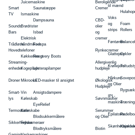
Juicemaskine
Beroligende
til mænd
Smart
Saunatæppe
Cremer
Hulahop
TV
Ismaskine
Voks
Dampsauna
CBD-
og
Foam
Sounds
Brødrister
olier
strips
Rollers
Bars
Isbad
og
Elektrisk
cremer
Føntørrer
Balance
Trådløse
håndmikser
Fodspa
Hovedtelefoner
Rynkecremer
Glattejern
Cykler
Køkkenvægt
Recovery Boots
Streaming-
Allergivenlig
Krøllejern
Teltudst
enheder
Kogeplade
Lysterapilamper
hudpleje
Hårkure
Sovepos
Droner
Mikroovn
LED-masker til ansigtet
Økologisk
og Olier
Hudpleje
Rygsæk
Smart-
Vin
Ansigtsdampere
IPL-
lys
Køleskab
Søvnmasker
maskiner
Træning
EyeRelief
Termostater
Køleskabe
Serummer
Epilatorer
Padelbo
Blodsukkermålere
og Olier
Sikkerhedskameraer
Fryser
Skønhedsredsk
Kajakke
Blodtryksmålere
Biotin
Gaming
Vaskemaskiner