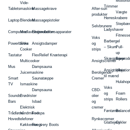
Motions
Vide-
Trimmer
Tablets
maskine
Massagekrave
After-sun
Vægte
produkter
Herreskrabere
Laptop
Blendere
Massagepistoler
Stepbæ
Selvbrunere
Ladyshaver
Computere
Madlavningsrobotter
Elstimulationsapparater
Fitnesse
Voks
Barbergel
Powerbanks
Slow
Ansigtsdamper
og
– Skum
Pull-
Cooker
strips
up
Tastatur
FlexRelief Knæterapi
Skægplejeprodu
Barer
Multicooker
Ansigtscremer
Mus
Dampsauna
Ansigtspleje
Vibratio
Juicemaskine
Beroligende
til mænd
Smart
Saunatæppe
Cremer
Hulahop
TV
Ismaskine
Voks
Dampsauna
CBD-
og
Foam
Sounds
Brødrister
olier
strips
Rollers
Bars
Isbad
og
Elektrisk
cremer
Føntørrer
Balance
Trådløse
håndmikser
Fodspa
Hovedtelefoner
Rynkecremer
Glattejern
Cykler
Køkkenvægt
Recovery Boots