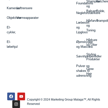
Shampoo
Ketcher
Foundations
og
Kameraer
Luftrensere
Balsam
Bolde,
Negleforstærkere
Objektiver
Varmeapparater
Hårfarve
Trampol
Læbestift
og
El-
og
Toning
cykler,
Lipgloss
Hårkure
El-
Øjenskygge
og Olier
løbehjul
og Mascara
Styling
Søvnhjælpemidler
Produkter
Pulver og
Grow
shakes til
Hair
udrensning
Copyright © 2024 Marketing Group Malaga™, All Rights
Reserved