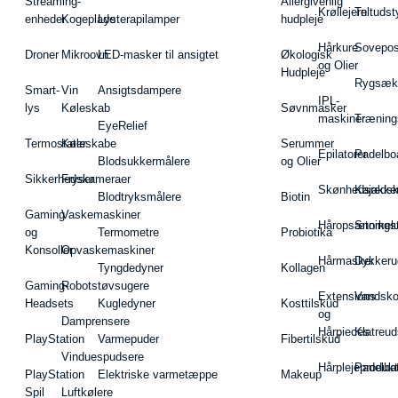
Streaming-
Allergivenlig
Krøllejern
Teltudst
enheder
Kogeplade
Lysterapilamper
hudpleje
Hårkure
Sovepos
Droner
Mikroovn
LED-masker til ansigtet
Økologisk
og Olier
Hudpleje
Rygsæk
Smart-
Vin
Ansigtsdampere
IPL-
lys
Køleskab
Søvnmasker
maskiner
Træning
EyeRelief
Termostater
Køleskabe
Serummer
Epilatorer
Padelbo
Blodsukkermålere
og Olier
Sikkerhedskameraer
Fryser
Skønhedsredsk
Kajakke
Blodtryksmålere
Biotin
Gaming
Vaskemaskiner
Håropsætningst
Snorkel
og
Termometre
Probiotika
Konsoller
Opvaskemaskiner
Hårmasker
Dykkeru
Tyngdedyner
Kollagen
Gaming-
Robotstøvsugere
Extensions
Vandsk
Headsets
Kugledyner
Kosttilskud
og
Damprensere
Hårpieces
Klatreud
PlayStation
Varmepuder
Fibertilskud
Vinduespudsere
Hårplejeprodukt
Padelba
PlayStation
Elektriske varmetæppe
Makeup
Spil
Luftkølere