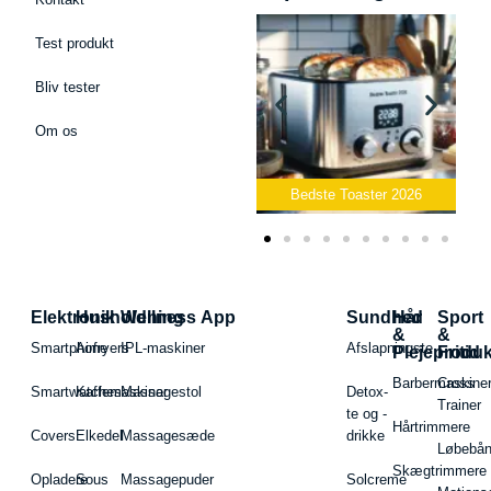
Test produkt
Bliv tester
Om os
Bedste Podcast Mikrofon
2026
Bedste Toaster 2026
Elektronik
Husholdning
Wellness App
Sundhed
Hår
Sport
&
&
Smartphone
Airfryers
IPL-maskiner
Afslapningste
Plejeproduk
Fritid
Barbermaskiner
Cross
Smartwatches
Kaffemaskiner
Massagestol
Detox-
Trainer
te og -
Hårtrimmere
Covers
Elkedel
Massagesæde
drikke
Løbebå
Skægtrimmere
Opladere
Sous
Massagepuder
Solcreme