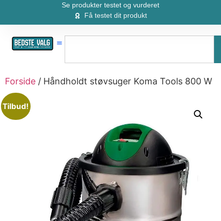
Se produkter testet og vurderet
Få testet dit produkt
Forside
/ Håndholdt støvsuger Koma Tools 800 W
Tilbud!