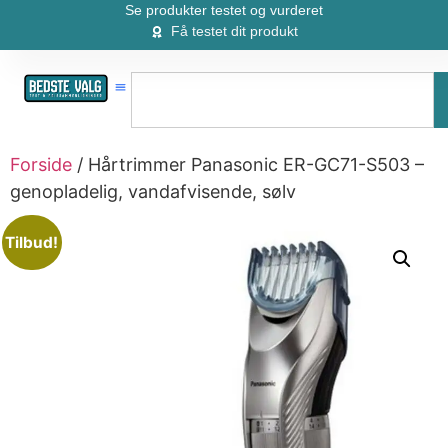
Se produkter testet og vurderet
Få testet dit produkt
Forside
/ Hårtrimmer Panasonic ER-GC71-S503 –
genopladelig, vandafvisende, sølv
Tilbud!