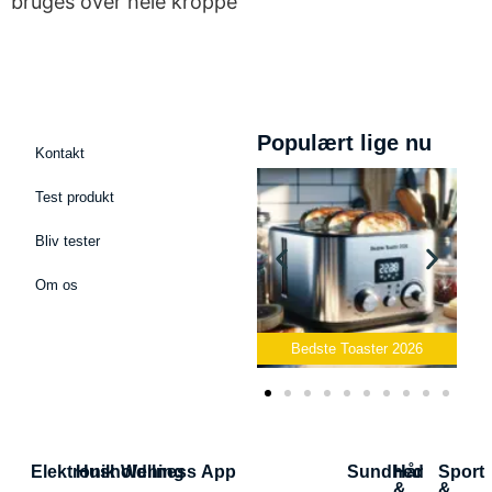
bruges over hele kroppe
Populært lige nu
Kontakt
Test produkt
Bliv tester
Om os
Bedste Podcast Mikrofon
2026
Bedste Toaster 2026
Elektronik
Husholdning
Wellness App
Sundhed
Hår
Sport
&
&