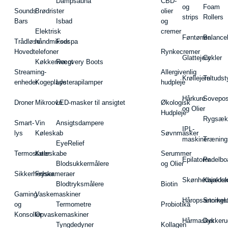
Dampsauna
CBD-
og
Foam
Sounds
Brødrister
olier
strips
Rollers
Bars
Isbad
og
Elektrisk
cremer
Føntørrer
Balance
Trådløse
håndmikser
Fodspa
Hovedtelefoner
Rynkecremer
Glattejern
Cykler
Køkkenvægt
Recovery Boots
Streaming-
Allergivenlig
Krøllejern
Teltudst
enheder
Kogeplade
Lysterapilamper
hudpleje
Hårkure
Sovepos
Droner
Mikroovn
LED-masker til ansigtet
Økologisk
og Olier
Hudpleje
Rygsæk
Smart-
Vin
Ansigtsdampere
IPL-
lys
Køleskab
Søvnmasker
maskiner
Træning
EyeRelief
Termostater
Køleskabe
Serummer
Epilatorer
Padelbo
Blodsukkermålere
og Olier
Sikkerhedskameraer
Fryser
Skønhedsredsk
Kajakke
Blodtryksmålere
Biotin
Gaming
Vaskemaskiner
Håropsætningst
Snorkel
og
Termometre
Probiotika
Konsoller
Opvaskemaskiner
Hårmasker
Dykkeru
Tyngdedyner
Kollagen