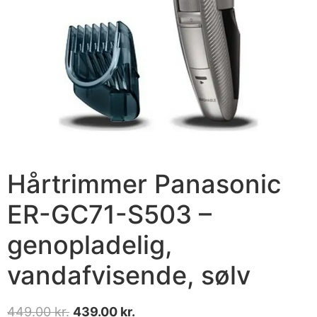
Hårtrimmer Panasonic
ER-GC71-S503 –
genopladelig,
vandafvisende, sølv
449.00
kr.
439.00
kr.