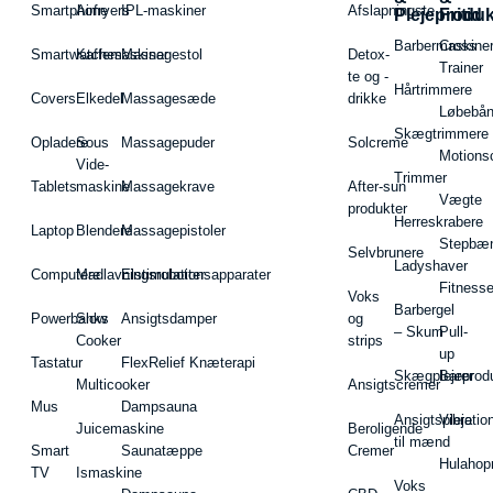
Smartphone
Airfryers
IPL-maskiner
Afslapningste
Plejeproduk
Fritid
Barbermaskiner
Cross
Smartwatches
Kaffemaskiner
Massagestol
Detox-
Trainer
te og -
Hårtrimmere
Covers
Elkedel
Massagesæde
drikke
Løbebå
Skægtrimmere
Opladere
Sous
Massagepuder
Solcreme
Motions
Vide-
Trimmer
Tablets
maskine
Massagekrave
After-sun
Vægte
produkter
Herreskrabere
Laptop
Blendere
Massagepistoler
Stepbæ
Selvbrunere
Ladyshaver
Computere
Madlavningsrobotter
Elstimulationsapparater
Fitnesse
Voks
Barbergel
Powerbanks
Slow
Ansigtsdamper
og
– Skum
Pull-
Cooker
strips
up
Tastatur
FlexRelief Knæterapi
Skægplejeprodu
Barer
Multicooker
Ansigtscremer
Mus
Dampsauna
Ansigtspleje
Vibratio
Juicemaskine
Beroligende
til mænd
Smart
Saunatæppe
Cremer
Hulahop
TV
Ismaskine
Voks