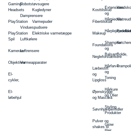
Gaming-
Robotstøvsugere
Extensions
Vandsk
Headsets
Kugledyner
Kosttilskud
og
Damprensere
Hårpieces
Klatreud
PlayStation
Varmepuder
Fibertilskud
Vinduespudsere
Hårplejeprodukt
Padelba
PlayStation
Elektriske varmetæppe
Makeup
Spil
Luftkølere
Shampoo
Ketcher
Foundations
og
Kameraer
Luftrensere
Balsam
Bolde,
Negleforstærkere
Objektiver
Varmeapparater
Hårfarve
Trampol
Læbestift
og
El-
og
Toning
cykler,
Lipgloss
Hårkure
El-
Øjenskygge
og Olier
løbehjul
og Mascara
Styling
Søvnhjælpemidler
Produkter
Pulver og
Grow
shakes til
Hair