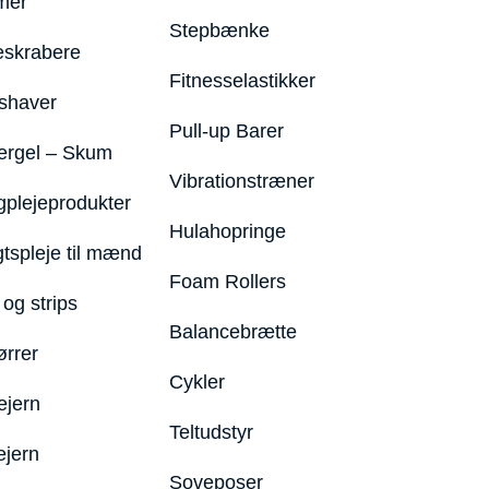
mer
Stepbænke
eskrabere
Fitnesselastikker
shaver
Pull-up Barer
ergel – Skum
Vibrationstræner
plejeprodukter
Hulahopringe
gtspleje til mænd
Foam Rollers
og strips
Balancebrætte
ørrer
Cykler
ejern
Teltudstyr
ejern
Soveposer