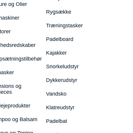
ure og Olier
Rygsække
maskiner
Træningstasker
torer
Padelboard
hedsredskaber
Kajakker
psætningstilbehør
Snorkeludstyr
asker
Dykkerudstyr
nsions og
ieces
Vandsko
lejeprodukter
Klatreudstyr
poo og Balsam
Padelbat
arve og Toning