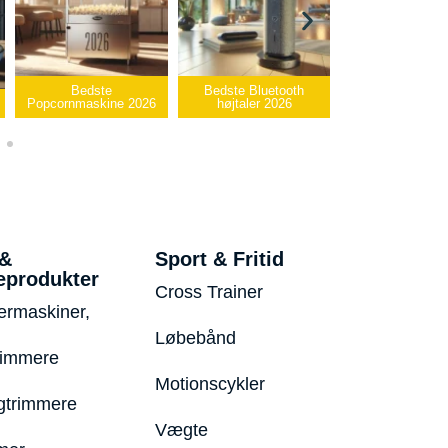
Bedste
Bedste Bluetooth
Bedste infrarød
Popcornmaskine 2026
højtaler 2026
varmepude 202
 &
Sport & Fritid
eprodukter
Cross Trainer
ermaskiner,
Løbebånd
rimmere
Motionscykler
trimmere
Vægte