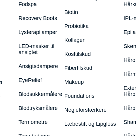
Fodspa
Hårk
Biotin
Recovery Boots
IPL-
Probiotika
Lysterapilamper
Epila
Kollagen
LED-masker til
Skøn
ansigtet
Kosttilskud
Håro
Ansigtsdampere
Fibertilskud
Hårm
EyeRelief
r
Makeup
Exte
Blodsukkermålere
Hårp
e
Foundations
Blodtryksmålere
Hårp
Negleforstærkere
Termometre
Sham
Læbestift og Lipgloss
Tyngdedyner
Hårf