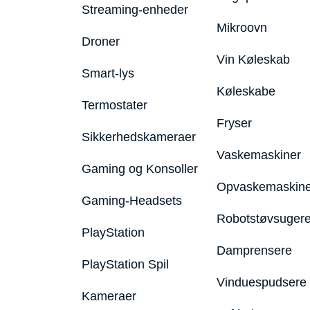
Streaming-enheder
Mikroovn
Droner
Vin Køleskab
Smart-lys
Køleskabe
Termostater
Fryser
Sikkerhedskameraer
Vaskemaskiner
Gaming og Konsoller
Opvaskemaskine
Gaming-Headsets
Robotstøvsuger
PlayStation
Damprensere
PlayStation Spil
Vinduespudsere
Kameraer