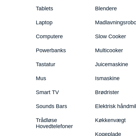
Tablets
Blendere
Laptop
Madlavningsrobo
Computere
Slow Cooker
Powerbanks
Multicooker
Tastatur
Juicemaskine
Mus
Ismaskine
Smart TV
Brødrister
Sounds Bars
Elektrisk håndmi
Trådløse
Køkkenvægt
Hovedtelefoner
Kogeplade