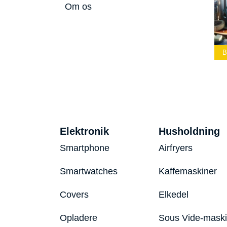
Om os
mmelærke
Bedste Led
Bedste Podcast
26
Lommelygte 2026
Mikrofon 2026
Bed
Elektronik
Husholdning
Smartphone
Airfryers
Smartwatches
Kaffemaskiner
Covers
Elkedel
Opladere
Sous Vide-mask