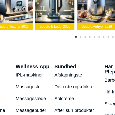
ste Toaster 2026
Bedste Elkedel 2026
Bedste Airfryer 2026
Wellness App
Sundhed
Hår
Plej
IPL-maskiner
Afslapningste
Barb
Massagestol
Detox-te og -drikke
Hårt
Massagesæde
Solcreme
Skæg
ine
Massagepuder
After-sun produkter