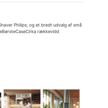
Shaver Philips, og et bredt udvalg af små
aseBørsteCaseCirka rækkevidd