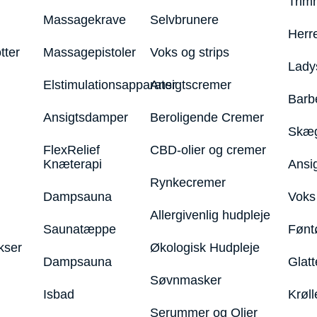
Trim
Massagekrave
Selvbrunere
Herr
tter
Massagepistoler
Voks og strips
Lady
Elstimulationsapparater
Ansigtscremer
Barb
Ansigtsdamper
Beroligende Cremer
Skæg
FlexRelief
CBD-olier og cremer
Knæterapi
Ansi
Rynkecremer
Dampsauna
Voks 
Allergivenlig hudpleje
Saunatæppe
Fønt
kser
Økologisk Hudpleje
Dampsauna
Glatt
Søvnmasker
Isbad
Krøll
Serummer og Olier