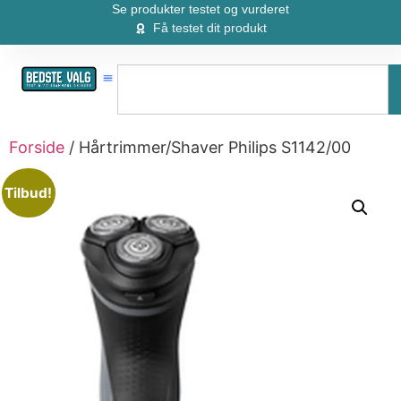
Se produkter testet og vurderet
Få testet dit produkt
Forside
/ Hårtrimmer/Shaver Philips S1142/00
Tilbud!