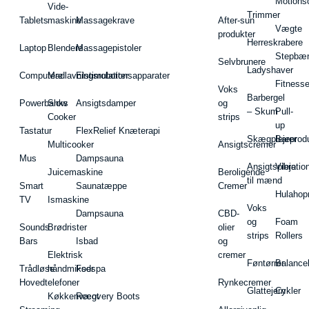
Motions
Vide-
Trimmer
Tablets
maskine
Massagekrave
After-sun
Vægte
produkter
Herreskrabere
Laptop
Blendere
Massagepistoler
Stepbæ
Selvbrunere
Ladyshaver
Computere
Madlavningsrobotter
Elstimulationsapparater
Fitnesse
Voks
Barbergel
Powerbanks
Slow
Ansigtsdamper
og
– Skum
Pull-
Cooker
strips
up
Tastatur
FlexRelief Knæterapi
Skægplejeprodu
Barer
Multicooker
Ansigtscremer
Mus
Dampsauna
Ansigtspleje
Vibratio
Juicemaskine
Beroligende
til mænd
Smart
Saunatæppe
Cremer
Hulahop
TV
Ismaskine
Voks
Dampsauna
CBD-
og
Foam
Sounds
Brødrister
olier
strips
Rollers
Bars
Isbad
og
Elektrisk
cremer
Føntørrer
Balance
Trådløse
håndmikser
Fodspa
Hovedtelefoner
Rynkecremer
Glattejern
Cykler
Køkkenvægt
Recovery Boots