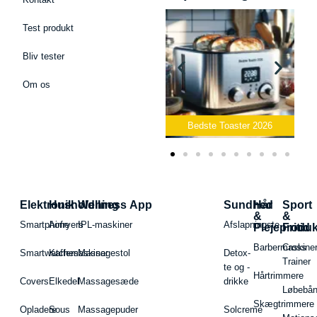
Test produkt
Bliv tester
Om os
Bedste Podcast Mikrofon
2026
Bedste Toaster 2026
Elektronik
Husholdning
Wellness App
Sundhed
Hår
Sport
&
&
Smartphone
Airfryers
IPL-maskiner
Afslapningste
Plejeproduk
Fritid
Barbermaskiner
Cross
Smartwatches
Kaffemaskiner
Massagestol
Detox-
Trainer
te og -
Hårtrimmere
Covers
Elkedel
Massagesæde
drikke
Løbebå
Skægtrimmere
Opladere
Sous
Massagepuder
Solcreme