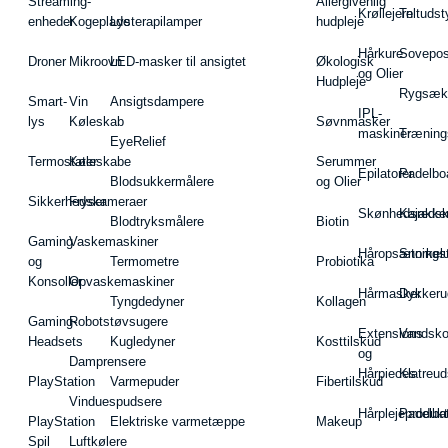
Streaming-
Allergivenlig
Krøllejern
Teltudst
enheder
Kogeplade
Lysterapilamper
hudpleje
Hårkure
Sovepos
Droner
Mikroovn
LED-masker til ansigtet
Økologisk
og Olier
Hudpleje
Rygsæk
Smart-
Vin
Ansigtsdampere
IPL-
lys
Køleskab
Søvnmasker
maskiner
Træning
EyeRelief
Termostater
Køleskabe
Serummer
Epilatorer
Padelbo
Blodsukkermålere
og Olier
Sikkerhedskameraer
Fryser
Skønhedsredsk
Kajakke
Blodtryksmålere
Biotin
Gaming
Vaskemaskiner
Håropsætningst
Snorkel
og
Termometre
Probiotika
Konsoller
Opvaskemaskiner
Hårmasker
Dykkeru
Tyngdedyner
Kollagen
Gaming-
Robotstøvsugere
Extensions
Vandsk
Headsets
Kugledyner
Kosttilskud
og
Damprensere
Hårpieces
Klatreud
PlayStation
Varmepuder
Fibertilskud
Vinduespudsere
Hårplejeprodukt
Padelba
PlayStation
Elektriske varmetæppe
Makeup
Spil
Luftkølere