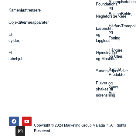
Shampoo
Ketcher
Foundations
og
Kameraer
Luftrensere
Balsam
Bolde,
Negleforstærkere
Objektiver
Varmeapparater
Hårfarve
Trampol
Læbestift
og
El-
og
Toning
cykler,
Lipgloss
Hårkure
El-
Øjenskygge
og Olier
løbehjul
og Mascara
Styling
Søvnhjælpemidler
Produkter
Pulver og
Grow
shakes til
Hair
udrensning
Copyright © 2024 Marketing Group Malaga™, All Rights
Reserved