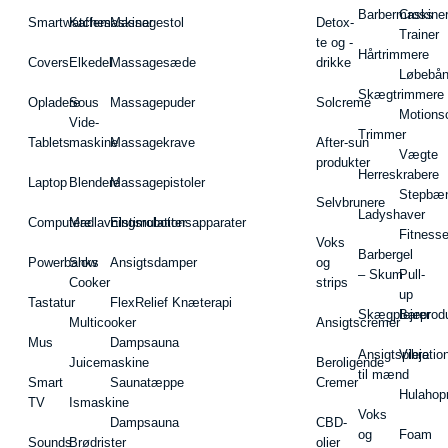
Barbermaskiner
Cross
Smartwatches
Kaffemaskiner
Massagestol
Detox-
Trainer
te og -
Hårtrimmere
Covers
Elkedel
Massagesæde
drikke
Løbebå
Skægtrimmere
Opladere
Sous
Massagepuder
Solcreme
Motions
Vide-
Trimmer
Tablets
maskine
Massagekrave
After-sun
Vægte
produkter
Herreskrabere
Laptop
Blendere
Massagepistoler
Stepbæ
Selvbrunere
Ladyshaver
Computere
Madlavningsrobotter
Elstimulationsapparater
Fitnesse
Voks
Barbergel
Powerbanks
Slow
Ansigtsdamper
og
– Skum
Pull-
Cooker
strips
up
Tastatur
FlexRelief Knæterapi
Skægplejeprodu
Barer
Multicooker
Ansigtscremer
Mus
Dampsauna
Ansigtspleje
Vibratio
Juicemaskine
Beroligende
til mænd
Smart
Saunatæppe
Cremer
Hulahop
TV
Ismaskine
Voks
Dampsauna
CBD-
og
Foam
Sounds
Brødrister
olier