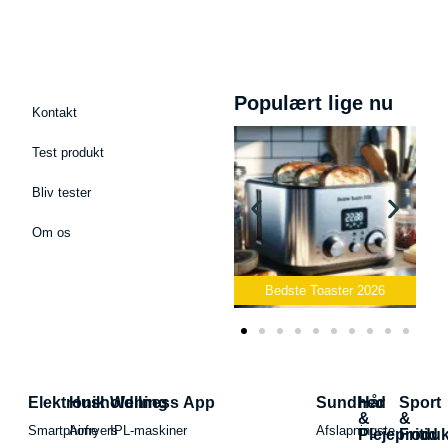
Populært lige nu
Kontakt
Test produkt
Bliv tester
Om os
Bedste Podcast Mikrofon
2026
Bedste Toaster 2026
Elektronik
Husholdning
Wellness App
Sundhed
Hår
Sport
&
&
Smartphone
Airfryers
IPL-maskiner
Afslapningste
Plejeproduk
Fritid