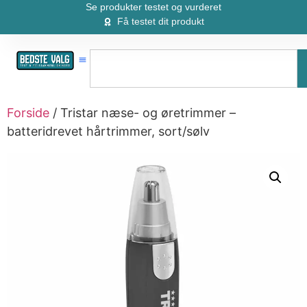
Se produkter testet og vurderet
Få testet dit produkt
Forside
/ Tristar næse- og øretrimmer –
batteridrevet hårtrimmer, sort/sølv