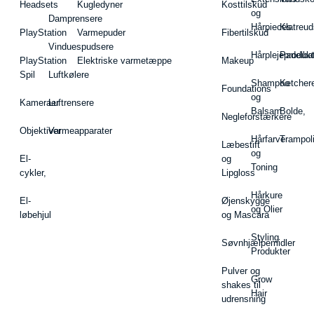
Headsets
Kugledyner
Kosttilskud
og
Damprensere
Hårpieces
Klatreud
PlayStation
Varmepuder
Fibertilskud
Vinduespudsere
Hårplejeprodukt
Padelba
PlayStation
Elektriske varmetæppe
Makeup
Spil
Luftkølere
Shampoo
Ketcher
Foundations
og
Kameraer
Luftrensere
Balsam
Bolde,
Negleforstærkere
Objektiver
Varmeapparater
Hårfarve
Trampol
Læbestift
og
El-
og
Toning
cykler,
Lipgloss
Hårkure
El-
Øjenskygge
og Olier
løbehjul
og Mascara
Styling
Søvnhjælpemidler
Produkter
Pulver og
Grow
shakes til
Hair
udrensning