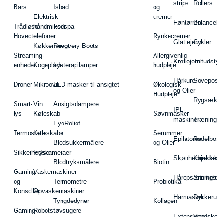
strips
Rollers
Bars
Isbad
og
Elektrisk
cremer
Føntørrer
Balance
Trådløse
håndmikser
Fodspa
Hovedtelefoner
Rynkecremer
Glattejern
Cykler
Køkkenvægt
Recovery Boots
Streaming-
Allergivenlig
Krøllejern
Teltudst
enheder
Kogeplade
Lysterapilamper
hudpleje
Hårkure
Sovepos
Droner
Mikroovn
LED-masker til ansigtet
Økologisk
og Olier
Hudpleje
Rygsæk
Smart-
Vin
Ansigtsdampere
IPL-
lys
Køleskab
Søvnmasker
maskiner
Træning
EyeRelief
Termostater
Køleskabe
Serummer
Epilatorer
Padelbo
Blodsukkermålere
og Olier
Sikkerhedskameraer
Fryser
Skønhedsredsk
Kajakke
Blodtryksmålere
Biotin
Gaming
Vaskemaskiner
Håropsætningst
Snorkel
og
Termometre
Probiotika
Konsoller
Opvaskemaskiner
Hårmasker
Dykkeru
Tyngdedyner
Kollagen
Gaming-
Robotstøvsugere
Extensions
Vandsk