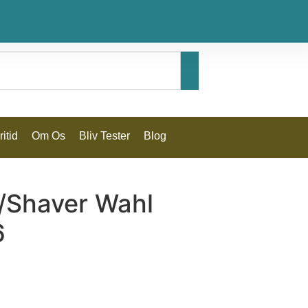
itid
Om Os
Bliv Tester
Blog
/Shaver Wahl
6