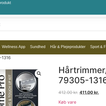
produkt
Wellness App
Sundhed
Hår & Plejeprodukter
Sport & Fr
-1316
Hårtrimmer
79305-131
412.00
kr.
411.00
kr.
Køb vare