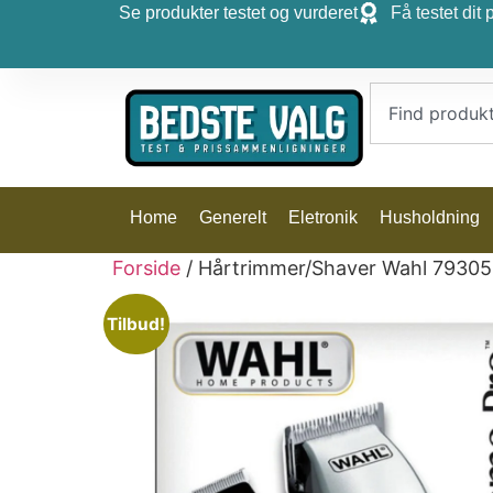
Se produkter testet og vurderet
Få testet dit 
Home
Generelt
Eletronik
Husholdning
Forside
/ Hårtrimmer/Shaver Wahl 79305
Tilbud!