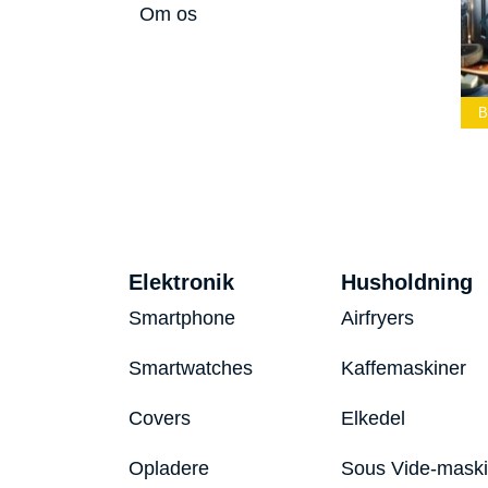
Om os
Bedste Led
Bedste Podcast
Lommelygte 2026
Mikrofon 2026
Bedste Toaster 2026
Elektronik
Husholdning
Smartphone
Airfryers
Smartwatches
Kaffemaskiner
Covers
Elkedel
Opladere
Sous Vide-mask