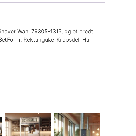
r/Shaver Wahl 79305-1316, og et bredt
t/SetForm: RektangulærKropsdel: Ha