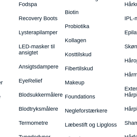
Fodspa
Hårk
Biotin
Recovery Boots
IPL-
Probiotika
Lysterapilamper
Epila
Kollagen
LED-masker til
Skøn
ansigtet
Kosttilskud
Håro
Ansigtsdampere
Fibertilskud
Hårm
EyeRelief
r
Makeup
Exte
Blodsukkermålere
Hårp
e
Foundations
Blodtryksmålere
Hårp
Negleforstærkere
Termometre
Sham
Læbestift og Lipgloss
Tyngdedyner
Hårf