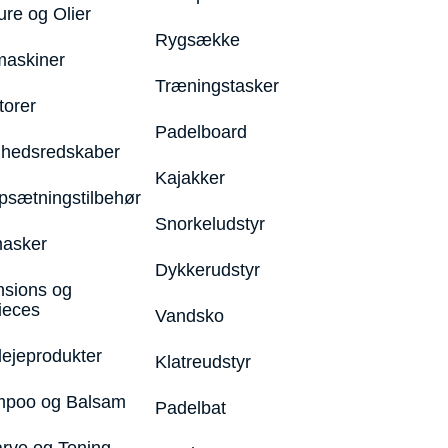
ure og Olier
Rygsække
maskiner
Træningstasker
torer
Padelboard
hedsredskaber
Kajakker
psætningstilbehør
Snorkeludstyr
asker
Dykkerudstyr
nsions og
ieces
Vandsko
lejeprodukter
Klatreudstyr
poo og Balsam
Padelbat
arve og Toning