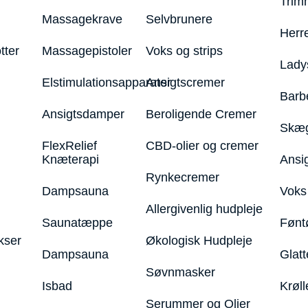
Trim
Massagekrave
Selvbrunere
Herr
tter
Massagepistoler
Voks og strips
Lady
Elstimulationsapparater
Ansigtscremer
Barb
Ansigtsdamper
Beroligende Cremer
Skæg
FlexRelief
CBD-olier og cremer
Knæterapi
Ansi
Rynkecremer
Dampsauna
Voks 
Allergivenlig hudpleje
Saunatæppe
Fønt
kser
Økologisk Hudpleje
Dampsauna
Glatt
Søvnmasker
Isbad
Krøll
Serummer og Olier