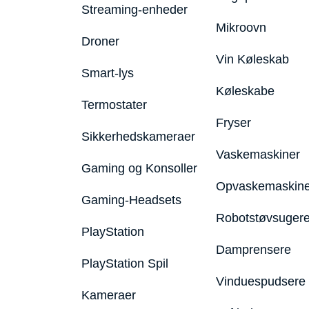
Streaming-enheder
Mikroovn
Droner
Vin Køleskab
Smart-lys
Køleskabe
Termostater
Fryser
Sikkerhedskameraer
Vaskemaskiner
Gaming og Konsoller
Opvaskemaskine
Gaming-Headsets
Robotstøvsuger
PlayStation
Damprensere
PlayStation Spil
Vinduespudsere
Kameraer