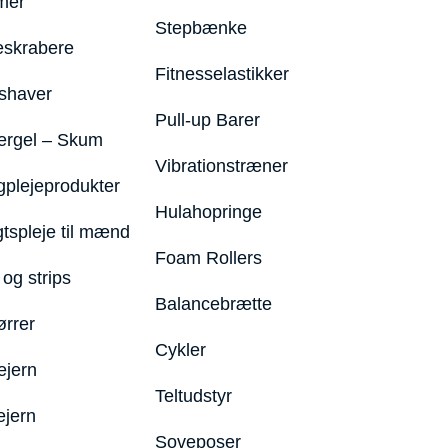
mer
Stepbænke
eskrabere
Fitnesselastikker
shaver
Pull-up Barer
ergel – Skum
Vibrationstræner
plejeprodukter
Hulahopringe
gtspleje til mænd
Foam Rollers
og strips
Balancebrætte
ørrer
Cykler
ejern
Teltudstyr
ejern
Soveposer