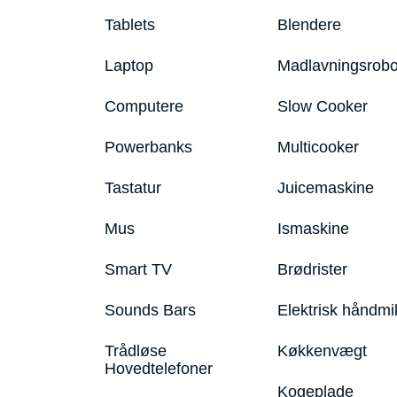
Tablets
Blendere
Laptop
Madlavningsrobo
Computere
Slow Cooker
Powerbanks
Multicooker
Tastatur
Juicemaskine
Mus
Ismaskine
Smart TV
Brødrister
Sounds Bars
Elektrisk håndmi
Trådløse
Køkkenvægt
Hovedtelefoner
Kogeplade