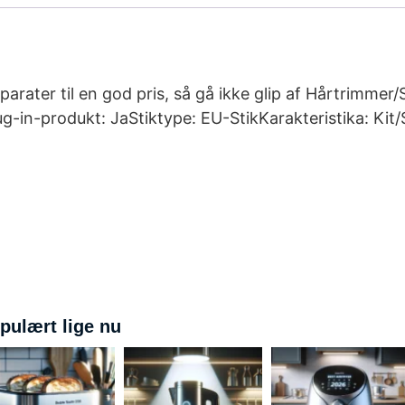
parater til en god pris, så gå ikke glip af Hårtrimme
g-in-produkt: JaStiktype: EU-StikKarakteristika: Ki
pulært lige nu