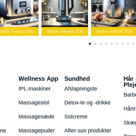
Bedst
Bedste Elkedel 2026
Bedste Airfryer 2026
Popcornmaski
Wellness App
Sundhed
Hår
Plej
IPL-maskiner
Afslapningste
Barb
Massagestol
Detox-te og -drikke
Hårt
Massagesæde
Solcreme
Skæg
ine
Massagepuder
After-sun produkter