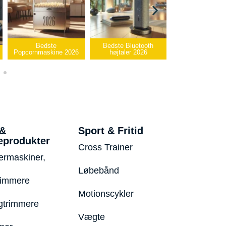
e
Bedste Bluetooth
Bedste infrarøde
ne 2026
højtaler 2026
varmepude 2026
Bedste
 &
Sport & Fritid
eprodukter
Cross Trainer
ermaskiner,
Løbebånd
rimmere
Motionscykler
trimmere
Vægte