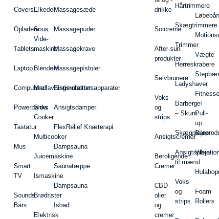
Hårtrimmere
Covers
Elkedel
Massagesæde
drikke
Løbebå
Skægtrimmere
Opladere
Sous
Massagepuder
Solcreme
Motions
Vide-
Trimmer
Tablets
maskine
Massagekrave
After-sun
Vægte
produkter
Herreskrabere
Laptop
Blendere
Massagepistoler
Stepbæ
Selvbrunere
Ladyshaver
Computere
Madlavningsrobotter
Elstimulationsapparater
Fitnesse
Voks
Barbergel
Powerbanks
Slow
Ansigtsdamper
og
– Skum
Pull-
Cooker
strips
up
Tastatur
FlexRelief Knæterapi
Skægplejeprodu
Barer
Multicooker
Ansigtscremer
Mus
Dampsauna
Ansigtspleje
Vibratio
Juicemaskine
Beroligende
til mænd
Smart
Saunatæppe
Cremer
Hulahop
TV
Ismaskine
Voks
Dampsauna
CBD-
og
Foam
Sounds
Brødrister
olier
strips
Rollers
Bars
Isbad
og
Elektrisk
cremer