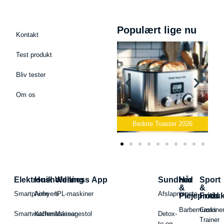
Populært lige nu
Kontakt
Test produkt
Bliv tester
Om os
Bedste Podcast Mikrofon
2026
Bedste Toaster 2026
Elektronik
Husholdning
Wellness App
Sundhed
Hår
Sport
&
&
Smartphone
Airfryers
IPL-maskiner
Afslapningste
Plejeproduk
Fritid
Barbermaskiner
Cross
Smartwatches
Kaffemaskiner
Massagestol
Detox-
Trainer
te og -