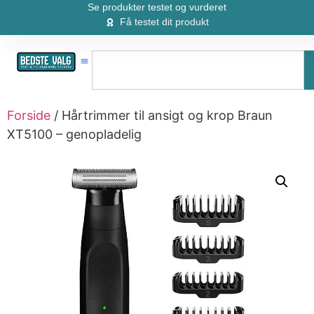
Se produkter testet og vurderet
Få testet dit produkt
Forside
/ Hårtrimmer til ansigt og krop Braun
XT5100 – genopladelig