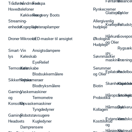
Føntørrer
Balance
Trådløse
håndmikser
Fodspa
Hovedtelefoner
Rynkecremer
Glattejern
Cykler
Køkkenvægt
Recovery Boots
Streaming-
Allergivenlig
Krøllejern
Teltudst
enheder
Kogeplade
Lysterapilamper
hudpleje
Hårkure
Sovepos
Droner
Mikroovn
LED-masker til ansigtet
Økologisk
og Olier
Hudpleje
Rygsæk
Smart-
Vin
Ansigtsdampere
IPL-
lys
Køleskab
Søvnmasker
maskiner
Træning
EyeRelief
Termostater
Køleskabe
Serummer
Epilatorer
Padelbo
Blodsukkermålere
og Olier
Sikkerhedskameraer
Fryser
Skønhedsredsk
Kajakke
Blodtryksmålere
Biotin
Gaming
Vaskemaskiner
Håropsætningst
Snorkel
og
Termometre
Probiotika
Konsoller
Opvaskemaskiner
Hårmasker
Dykkeru
Tyngdedyner
Kollagen
Gaming-
Robotstøvsugere
Extensions
Vandsk
Headsets
Kugledyner
Kosttilskud
og
Damprensere
Hårpieces
Klatreud