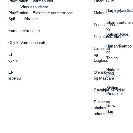
PlayStation
Varmepuder
Fibertilskud
Vinduespudsere
Hårplejeprodukt
Padelba
PlayStation
Elektriske varmetæppe
Makeup
Spil
Luftkølere
Shampoo
Ketcher
Foundations
og
Kameraer
Luftrensere
Balsam
Bolde,
Negleforstærkere
Objektiver
Varmeapparater
Hårfarve
Trampol
Læbestift
og
El-
og
Toning
cykler,
Lipgloss
Hårkure
El-
Øjenskygge
og Olier
løbehjul
og Mascara
Styling
Søvnhjælpemidler
Produkter
Pulver og
Grow
shakes til
Hair
udrensning