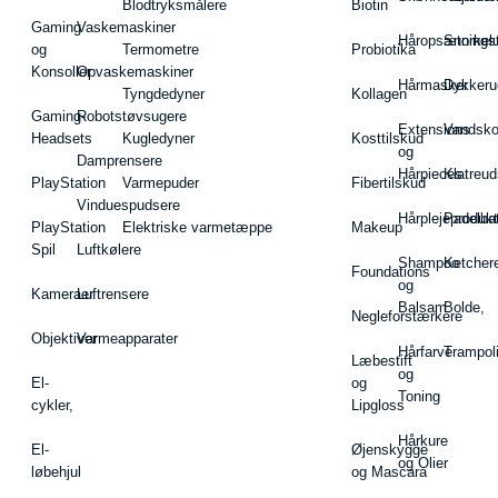
Blodtryksmålere
Biotin
Gaming
Vaskemaskiner
Håropsætningst
Snorkel
og
Termometre
Probiotika
Konsoller
Opvaskemaskiner
Hårmasker
Dykkeru
Tyngdedyner
Kollagen
Gaming-
Robotstøvsugere
Extensions
Vandsk
Headsets
Kugledyner
Kosttilskud
og
Damprensere
Hårpieces
Klatreud
PlayStation
Varmepuder
Fibertilskud
Vinduespudsere
Hårplejeprodukt
Padelba
PlayStation
Elektriske varmetæppe
Makeup
Spil
Luftkølere
Shampoo
Ketcher
Foundations
og
Kameraer
Luftrensere
Balsam
Bolde,
Negleforstærkere
Objektiver
Varmeapparater
Hårfarve
Trampol
Læbestift
og
El-
og
Toning
cykler,
Lipgloss
Hårkure
El-
Øjenskygge
og Olier
løbehjul
og Mascara