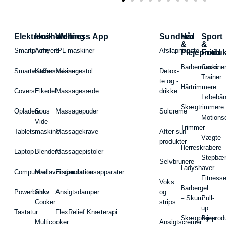
Elektronik
Husholdning
Wellness App
Sundhed
Hår
Sport
&
&
Smartphone
Airfryers
IPL-maskiner
Afslapningste
Plejeproduk
Fritid
Barbermaskiner
Cross
Smartwatches
Kaffemaskiner
Massagestol
Detox-
Trainer
te og -
Hårtrimmere
Covers
Elkedel
Massagesæde
drikke
Løbebå
Skægtrimmere
Opladere
Sous
Massagepuder
Solcreme
Motions
Vide-
Trimmer
Tablets
maskine
Massagekrave
After-sun
Vægte
produkter
Herreskrabere
Laptop
Blendere
Massagepistoler
Stepbæ
Selvbrunere
Ladyshaver
Computere
Madlavningsrobotter
Elstimulationsapparater
Fitnesse
Voks
Barbergel
Powerbanks
Slow
Ansigtsdamper
og
– Skum
Pull-
Cooker
strips
up
Tastatur
FlexRelief Knæterapi
Skægplejeprodu
Barer
Multicooker
Ansigtscremer