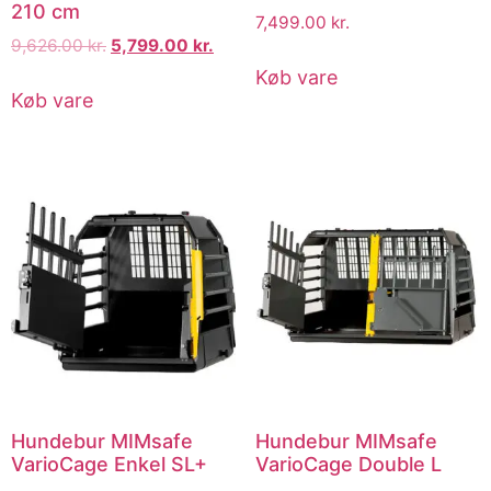
210 cm
7,499.00
kr.
9,626.00
kr.
5,799.00
kr.
Køb vare
Køb vare
Hundebur MIMsafe
Hundebur MIMsafe
VarioCage Enkel SL+
VarioCage Double L