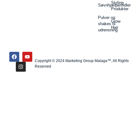
Styling
Søvnhjælpemidler
Produkter
Pulver og
Grow
shakes til
Hair
udrensning
Copyright © 2024 Marketing Group Malaga™, All Rights
Reserved