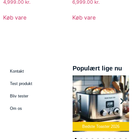
4,999.00
kr.
6,999.00
kr.
Køb vare
Køb vare
Populært lige nu
Kontakt
Test produkt
Bliv tester
Om os
t Mikrofon
Bedste Toaster 2026
Bedste Elkedel 2026