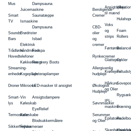
Mus
Dampsauna
Ansigtspleje
Vibratio
Juicemaskine
Beroligende
til mænd
Smart
Saunatæppe
Cremer
Hulahop
TV
Ismaskine
Voks
Dampsauna
CBD-
og
Foam
Sounds
Brødrister
olier
strips
Rollers
Bars
Isbad
og
Elektrisk
cremer
Føntørrer
Balance
Trådløse
håndmikser
Fodspa
Hovedtelefoner
Rynkecremer
Glattejern
Cykler
Køkkenvægt
Recovery Boots
Streaming-
Allergivenlig
Krøllejern
Teltudst
enheder
Kogeplade
Lysterapilamper
hudpleje
Hårkure
Sovepos
Droner
Mikroovn
LED-masker til ansigtet
Økologisk
og Olier
Hudpleje
Rygsæk
Smart-
Vin
Ansigtsdampere
IPL-
lys
Køleskab
Søvnmasker
maskiner
Træning
EyeRelief
Termostater
Køleskabe
Serummer
Epilatorer
Padelbo
Blodsukkermålere
og Olier
Sikkerhedskameraer
Fryser
Skønhedsredsk
Kajakke