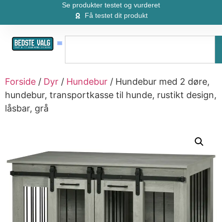
Se produkter testet og vurderet
Få testet dit produkt
Forside
/
Dyr
/
Hundebur
/ Hundebur med 2 døre,
hundebur, transportkasse til hunde, rustikt design,
låsbar, grå