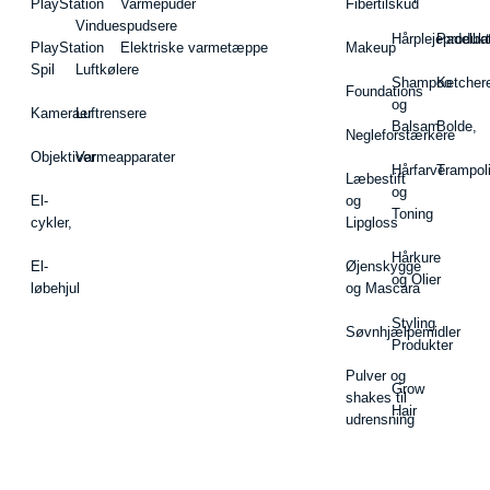
PlayStation
Varmepuder
Fibertilskud
Vinduespudsere
Hårplejeprodukt
Padelba
PlayStation
Elektriske varmetæppe
Makeup
Spil
Luftkølere
Shampoo
Ketcher
Foundations
og
Kameraer
Luftrensere
Balsam
Bolde,
Negleforstærkere
Objektiver
Varmeapparater
Hårfarve
Trampol
Læbestift
og
El-
og
Toning
cykler,
Lipgloss
Hårkure
El-
Øjenskygge
og Olier
løbehjul
og Mascara
Styling
Søvnhjælpemidler
Produkter
Pulver og
Grow
shakes til
Hair
udrensning