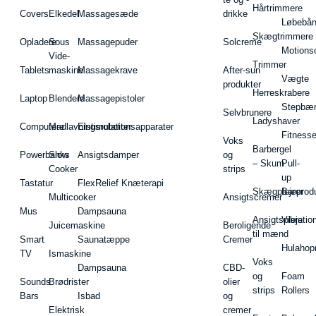
Hårtrimmere
Covers
Elkedel
Massagesæde
drikke
Løbebå
Skægtrimmere
Opladere
Sous
Massagepuder
Solcreme
Motions
Vide-
Trimmer
Tablets
maskine
Massagekrave
After-sun
Vægte
produkter
Herreskrabere
Laptop
Blendere
Massagepistoler
Stepbæ
Selvbrunere
Ladyshaver
Computere
Madlavningsrobotter
Elstimulationsapparater
Fitnesse
Voks
Barbergel
Powerbanks
Slow
Ansigtsdamper
og
– Skum
Pull-
Cooker
strips
up
Tastatur
FlexRelief Knæterapi
Skægplejeprodu
Barer
Multicooker
Ansigtscremer
Mus
Dampsauna
Ansigtspleje
Vibratio
Juicemaskine
Beroligende
til mænd
Smart
Saunatæppe
Cremer
Hulahop
TV
Ismaskine
Voks
Dampsauna
CBD-
og
Foam
Sounds
Brødrister
olier
strips
Rollers
Bars
Isbad
og
Elektrisk
cremer