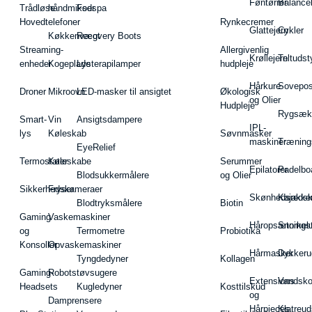
Føntørrer
Balance
Trådløse
håndmikser
Fodspa
Hovedtelefoner
Rynkecremer
Glattejern
Cykler
Køkkenvægt
Recovery Boots
Streaming-
Allergivenlig
Krøllejern
Teltudst
enheder
Kogeplade
Lysterapilamper
hudpleje
Hårkure
Sovepos
Droner
Mikroovn
LED-masker til ansigtet
Økologisk
og Olier
Hudpleje
Rygsæk
Smart-
Vin
Ansigtsdampere
IPL-
lys
Køleskab
Søvnmasker
maskiner
Træning
EyeRelief
Termostater
Køleskabe
Serummer
Epilatorer
Padelbo
Blodsukkermålere
og Olier
Sikkerhedskameraer
Fryser
Skønhedsredsk
Kajakke
Blodtryksmålere
Biotin
Gaming
Vaskemaskiner
Håropsætningst
Snorkel
og
Termometre
Probiotika
Konsoller
Opvaskemaskiner
Hårmasker
Dykkeru
Tyngdedyner
Kollagen
Gaming-
Robotstøvsugere
Extensions
Vandsk
Headsets
Kugledyner
Kosttilskud
og
Damprensere
Hårpieces
Klatreud