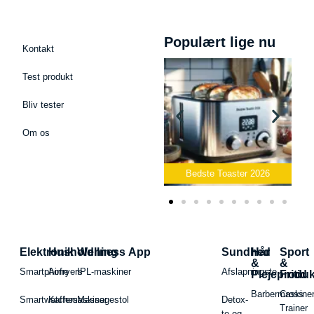
Populært lige nu
Kontakt
Test produkt
Bliv tester
Om os
Bedste Podcast Mikrofon
2026
Bedste Toaster 2026
Elektronik
Husholdning
Wellness App
Sundhed
Hår
Sport
&
&
Smartphone
Airfryers
IPL-maskiner
Afslapningste
Plejeproduk
Fritid
Barbermaskiner
Cross
Smartwatches
Kaffemaskiner
Massagestol
Detox-
Trainer
te og -