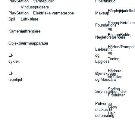
PlayStation
Varmepuder
Fibertilskud
Vinduespudsere
Hårplejeprodukt
Padelba
PlayStation
Elektriske varmetæppe
Makeup
Spil
Luftkølere
Shampoo
Ketcher
Foundations
og
Kameraer
Luftrensere
Balsam
Bolde,
Negleforstærkere
Objektiver
Varmeapparater
Hårfarve
Trampol
Læbestift
og
El-
og
Toning
cykler,
Lipgloss
Hårkure
El-
Øjenskygge
og Olier
løbehjul
og Mascara
Styling
Søvnhjælpemidler
Produkter
Pulver og
Grow
shakes til
Hair
udrensning