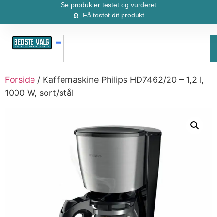
Se produkter testet og vurderet
Få testet dit produkt
Forside
/ Kaffemaskine Philips HD7462/20 – 1,2 l,
1000 W, sort/stål