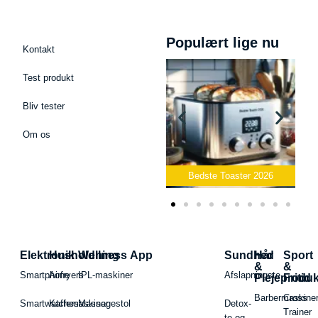
Populært lige nu
Kontakt
Test produkt
Bliv tester
Om os
Bedste Podcast Mikrofon
2026
Bedste Toaster 2026
Elektronik
Husholdning
Wellness App
Sundhed
Hår
Sport
&
&
Smartphone
Airfryers
IPL-maskiner
Afslapningste
Plejeproduk
Fritid
Barbermaskiner
Cross
Smartwatches
Kaffemaskiner
Massagestol
Detox-
Trainer
te og -