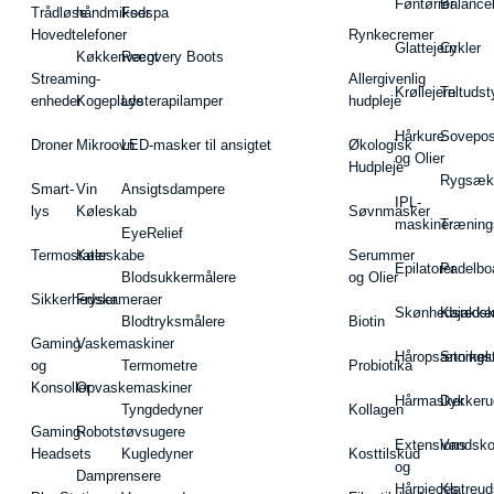
Føntørrer
Balance
Trådløse
håndmikser
Fodspa
Hovedtelefoner
Rynkecremer
Glattejern
Cykler
Køkkenvægt
Recovery Boots
Streaming-
Allergivenlig
Krøllejern
Teltudst
enheder
Kogeplade
Lysterapilamper
hudpleje
Hårkure
Sovepos
Droner
Mikroovn
LED-masker til ansigtet
Økologisk
og Olier
Hudpleje
Rygsæk
Smart-
Vin
Ansigtsdampere
IPL-
lys
Køleskab
Søvnmasker
maskiner
Træning
EyeRelief
Termostater
Køleskabe
Serummer
Epilatorer
Padelbo
Blodsukkermålere
og Olier
Sikkerhedskameraer
Fryser
Skønhedsredsk
Kajakke
Blodtryksmålere
Biotin
Gaming
Vaskemaskiner
Håropsætningst
Snorkel
og
Termometre
Probiotika
Konsoller
Opvaskemaskiner
Hårmasker
Dykkeru
Tyngdedyner
Kollagen
Gaming-
Robotstøvsugere
Extensions
Vandsk
Headsets
Kugledyner
Kosttilskud
og
Damprensere
Hårpieces
Klatreud