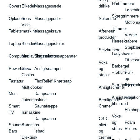
Hårtrimmere
Covers
Elkedel
Massagesæde
drikke
Løbebå
Skægtrimmere
Opladere
Sous
Massagepuder
Solcreme
Motions
Vide-
Trimmer
Tablets
maskine
Massagekrave
After-sun
Vægte
produkter
Herreskrabere
Laptop
Blendere
Massagepistoler
Stepbæ
Selvbrunere
Ladyshaver
Computere
Madlavningsrobotter
Elstimulationsapparater
Fitnesse
Voks
Barbergel
Powerbanks
Slow
Ansigtsdamper
og
– Skum
Pull-
Cooker
strips
up
Tastatur
FlexRelief Knæterapi
Skægplejeprodu
Barer
Multicooker
Ansigtscremer
Mus
Dampsauna
Ansigtspleje
Vibratio
Juicemaskine
Beroligende
til mænd
Smart
Saunatæppe
Cremer
Hulahop
TV
Ismaskine
Voks
Dampsauna
CBD-
og
Foam
Sounds
Brødrister
olier
strips
Rollers
Bars
Isbad
og
Elektrisk
cremer