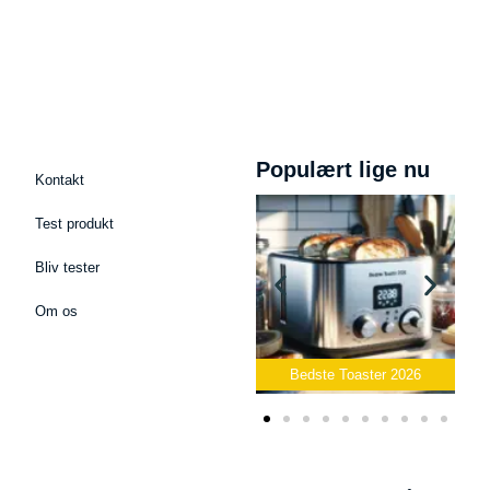
Populært lige nu
Kontakt
Test produkt
Bliv tester
Om os
 Podcast Mikrofon
2026
Bedste Toaster 2026
Bedste Elkedel