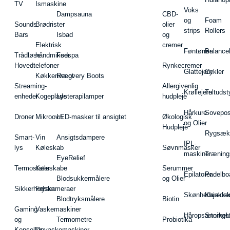
TV
Ismaskine
Voks
Dampsauna
CBD-
og
Foam
Sounds
Brødrister
olier
strips
Rollers
Bars
Isbad
og
Elektrisk
cremer
Føntørrer
Balance
Trådløse
håndmikser
Fodspa
Hovedtelefoner
Rynkecremer
Glattejern
Cykler
Køkkenvægt
Recovery Boots
Streaming-
Allergivenlig
Krøllejern
Teltudst
enheder
Kogeplade
Lysterapilamper
hudpleje
Hårkure
Sovepos
Droner
Mikroovn
LED-masker til ansigtet
Økologisk
og Olier
Hudpleje
Rygsæk
Smart-
Vin
Ansigtsdampere
IPL-
lys
Køleskab
Søvnmasker
maskiner
Træning
EyeRelief
Termostater
Køleskabe
Serummer
Epilatorer
Padelbo
Blodsukkermålere
og Olier
Sikkerhedskameraer
Fryser
Skønhedsredsk
Kajakke
Blodtryksmålere
Biotin
Gaming
Vaskemaskiner
Håropsætningst
Snorkel
og
Termometre
Probiotika
Konsoller
Opvaskemaskiner