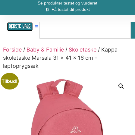
Se produkter testet og vurderet
Få testet dit produkt
Forside
/
Baby & Familie
/
Skoletaske
/ Kappa
skoletaske Marsala 31 × 41 × 16 cm –
laptoprygsæk
Tilbud!