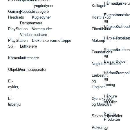
Hårmasker
Dykkeru
Tyngdedyner
Kollagen
Gaming-
Robotstøvsugere
Extensions
Vandsk
Headsets
Kugledyner
Kosttilskud
og
Damprensere
Hårpieces
Klatreud
PlayStation
Varmepuder
Fibertilskud
Vinduespudsere
Hårplejeprodukt
Padelba
PlayStation
Elektriske varmetæppe
Makeup
Spil
Luftkølere
Shampoo
Ketcher
Foundations
og
Kameraer
Luftrensere
Balsam
Bolde,
Negleforstærkere
Objektiver
Varmeapparater
Hårfarve
Trampol
Læbestift
og
El-
og
Toning
cykler,
Lipgloss
Hårkure
El-
Øjenskygge
og Olier
løbehjul
og Mascara
Styling
Søvnhjælpemidler
Produkter
Pulver og