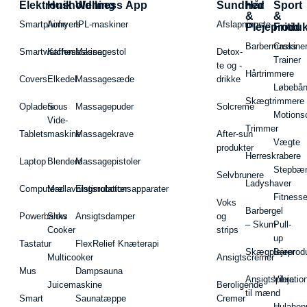
Elektronik
Husholdning
Wellness App
Sundhed
Hår
Sport
&
&
Smartphone
Airfryers
IPL-maskiner
Afslapningste
Plejeproduk
Fritid
Barbermaskiner
Cross
Smartwatches
Kaffemaskiner
Massagestol
Detox-
Trainer
te og -
Hårtrimmere
Covers
Elkedel
Massagesæde
drikke
Løbebå
Skægtrimmere
Opladere
Sous
Massagepuder
Solcreme
Motions
Vide-
Trimmer
Tablets
maskine
Massagekrave
After-sun
Vægte
produkter
Herreskrabere
Laptop
Blendere
Massagepistoler
Stepbæ
Selvbrunere
Ladyshaver
Computere
Madlavningsrobotter
Elstimulationsapparater
Fitnesse
Voks
Barbergel
Powerbanks
Slow
Ansigtsdamper
og
– Skum
Pull-
Cooker
strips
up
Tastatur
FlexRelief Knæterapi
Skægplejeprodu
Barer
Multicooker
Ansigtscremer
Mus
Dampsauna
Ansigtspleje
Vibratio
Juicemaskine
Beroligende
til mænd
Smart
Saunatæppe
Cremer
Hulahop