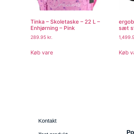
Tinka – Skoletaske – 22 L –
ergob
Enhjørning – Pink
sæt s
289.95
kr.
1,499.
Køb vare
Køb v
Kontakt
Po