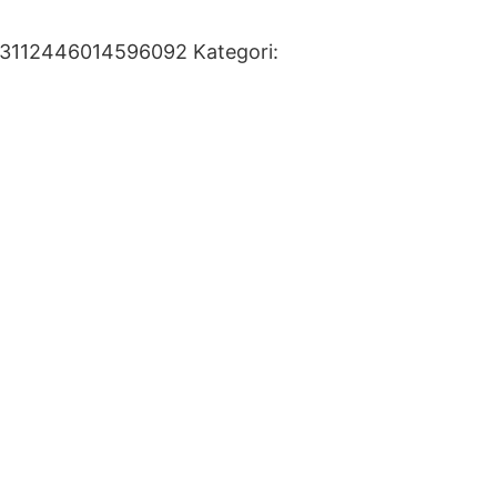
13112446014596092
Kategori: