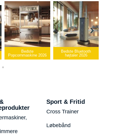
Bedste Bluetooth
Bedste infrarøde
026
højtaler 2026
varmepude 2026
Bedste USB
 &
Sport & Fritid
eprodukter
Cross Trainer
ermaskiner,
Løbebånd
rimmere