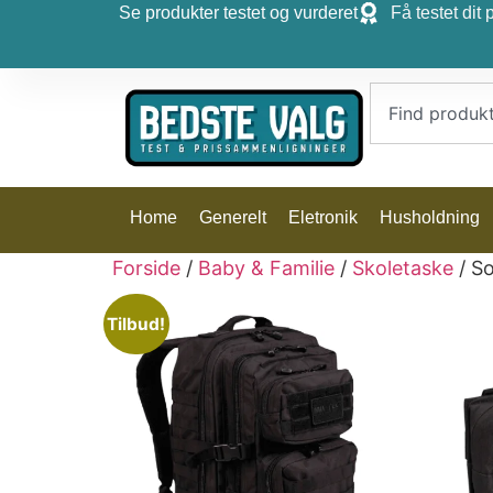
Se produkter testet og vurderet
Få testet dit 
Home
Generelt
Eletronik
Husholdning
Forside
/
Baby & Familie
/
Skoletaske
/ So
Tilbud!