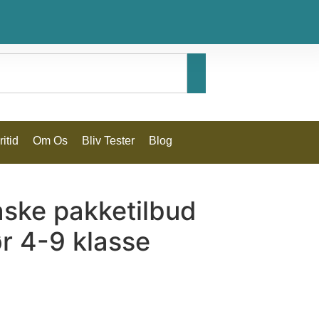
itid
Om Os
Bliv Tester
Blog
aske pakketilbud
r 4-9 klasse