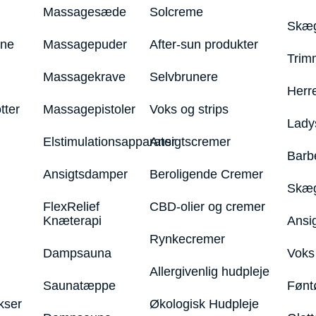
Massagesæde
Solcreme
Skæg
ine
Massagepuder
After-sun produkter
Trim
Massagekrave
Selvbrunere
Herr
tter
Massagepistoler
Voks og strips
Lady
Elstimulationsapparater
Ansigtscremer
Barb
Ansigtsdamper
Beroligende Cremer
Skæg
FlexRelief
CBD-olier og cremer
Knæterapi
Ansi
Rynkecremer
Dampsauna
Voks 
Allergivenlig hudpleje
Saunatæppe
Fønt
kser
Økologisk Hudpleje