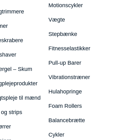
Motionscykler
trimmere
Vægte
mer
Stepbænke
eskrabere
Fitnesselastikker
shaver
Pull-up Barer
ergel – Skum
Vibrationstræner
plejeprodukter
Hulahopringe
gtspleje til mænd
Foam Rollers
og strips
Balancebrætte
ørrer
Cykler