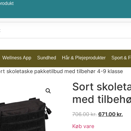
produkt
Wellness App
Sundhed
Hår & Plejeprodukter
Sport & Fr
rt skoletaske pakketilbud med tilbehør 4-9 klasse
Sort skolet
med tilbehø
706.00
kr.
671.00
kr.
Køb vare