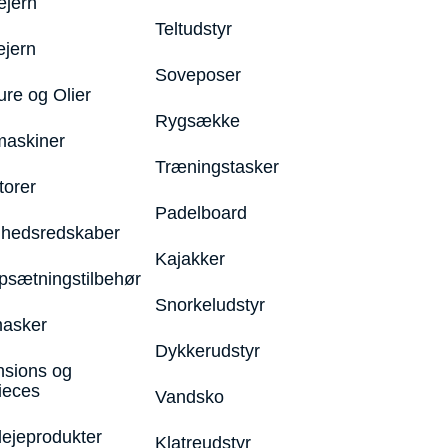
ejern
Teltudstyr
ejern
Soveposer
ure og Olier
Rygsække
maskiner
Træningstasker
torer
Padelboard
hedsredskaber
Kajakker
psætningstilbehør
Snorkeludstyr
asker
Dykkerudstyr
nsions og
ieces
Vandsko
lejeprodukter
Klatreudstyr