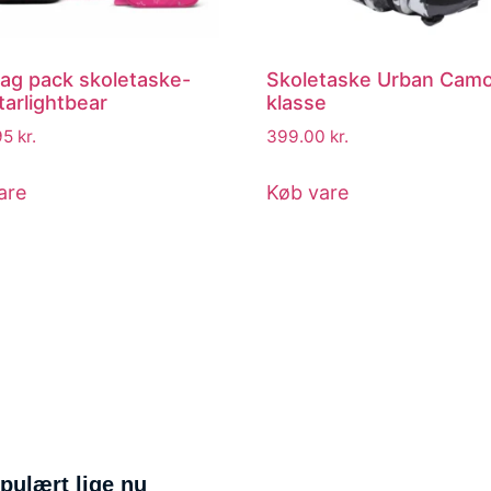
ag pack skoletaske-
Skoletaske Urban Cam
tarlightbear
klasse
95
kr.
399.00
kr.
are
Køb vare
pulært lige nu