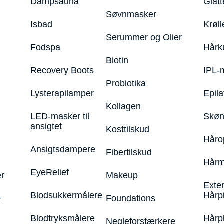
Dampsauna
Glatt
Søvnmasker
Isbad
Krøll
Serummer og Olier
Fodspa
Hårk
Biotin
Recovery Boots
IPL-
Probiotika
Lysterapilamper
Epila
Kollagen
LED-masker til
Skøn
ansigtet
Kosttilskud
Håro
Ansigtsdampere
Fibertilskud
Hårm
EyeRelief
r
Makeup
Exte
Blodsukkermålere
Hårp
e
Foundations
Blodtryksmålere
Hårp
Negleforstærkere