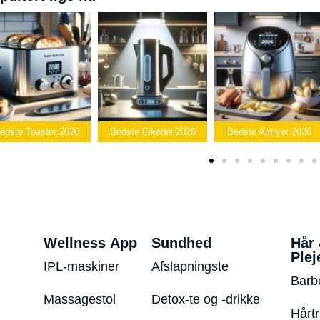
Bedste
Bedste Elkedel 2026
Bedste Airfryer 2026
Popcornmaskine 2
Wellness App
Sundhed
Hår
Plej
IPL-maskiner
Afslapningste
Barb
Massagestol
Detox-te og -drikke
Hårt