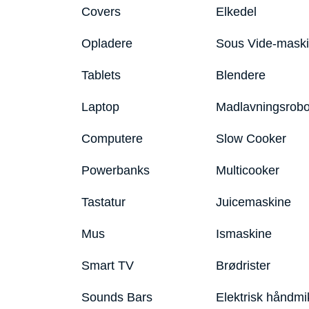
Covers
Elkedel
Opladere
Sous Vide-mask
Tablets
Blendere
Laptop
Madlavningsrobo
Computere
Slow Cooker
Powerbanks
Multicooker
Tastatur
Juicemaskine
Mus
Ismaskine
Smart TV
Brødrister
Sounds Bars
Elektrisk håndmi