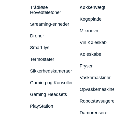
Trådløse
Køkkenvægt
Hovedtelefoner
Kogeplade
Streaming-enheder
Mikroovn
Droner
Vin Køleskab
Smart-lys
Køleskabe
Termostater
Fryser
Sikkerhedskameraer
Vaskemaskiner
Gaming og Konsoller
Opvaskemaskine
Gaming-Headsets
Robotstøvsuger
PlayStation
Damprensere