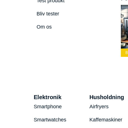
Test produkt
Bliv tester
Om os
Bedste Led
Bedste Podcast
mmelygte 2026
Mikrofon 2026
Bedste Toaster 2026
Elektronik
Husholdning
Smartphone
Airfryers
Smartwatches
Kaffemaskiner