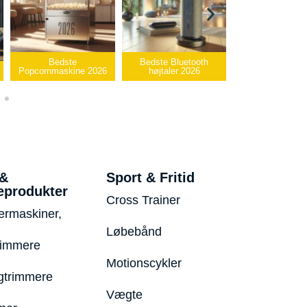
Bedste
Bedste Bluetooth
Bedste infrar
Popcornmaskine 2026
højtaler 2026
varmepude 2
 &
Sport & Fritid
eprodukter
Cross Trainer
ermaskiner,
Løbebånd
rimmere
Motionscykler
trimmere
Vægte