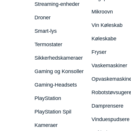
Streaming-enheder
Mikroovn
Droner
Vin Køleskab
Smart-lys
Køleskabe
Termostater
Fryser
Sikkerhedskameraer
Vaskemaskiner
Gaming og Konsoller
Opvaskemaskine
Gaming-Headsets
Robotstøvsuger
PlayStation
Damprensere
PlayStation Spil
Vinduespudsere
Kameraer