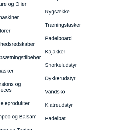
ure og Olier
Rygsække
maskiner
Træningstasker
torer
Padelboard
hedsredskaber
Kajakker
psætningstilbehør
Snorkeludstyr
asker
Dykkerudstyr
nsions og
ieces
Vandsko
lejeprodukter
Klatreudstyr
poo og Balsam
Padelbat
arve og Toning