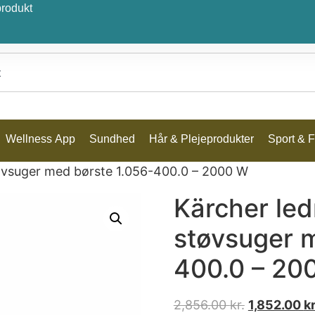
produkt
Wellness App
Sundhed
Hår & Plejeprodukter
Sport & Fr
tøvsuger med børste 1.056-400.0 – 2000 W
Kärcher led
støvsuger 
400.0 – 20
2,856.00
kr.
1,852.00
kr