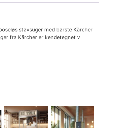
øs poseløs støvsuger med børste Kärcher
ger fra Kärcher er kendetegnet v