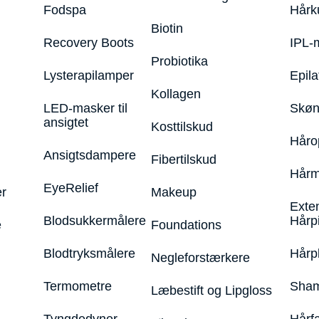
Fodspa
Hårk
Biotin
Recovery Boots
IPL-
Probiotika
Lysterapilamper
Epila
Kollagen
LED-masker til
Skøn
ansigtet
Kosttilskud
Håro
Ansigtsdampere
Fibertilskud
Hårm
EyeRelief
r
Makeup
Exte
Blodsukkermålere
Hårp
e
Foundations
Blodtryksmålere
Hårp
Negleforstærkere
Termometre
Sham
Læbestift og Lipgloss
Tyngdedyner
Hårf