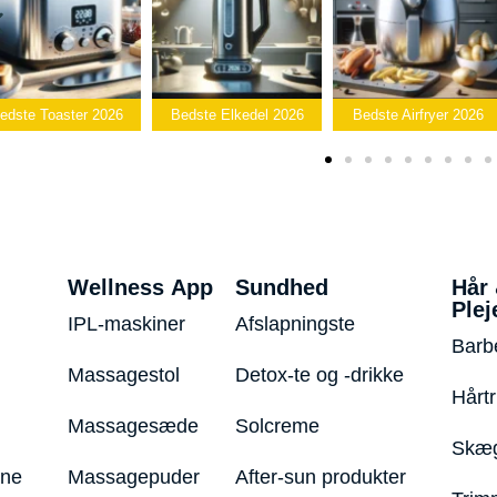
edste Toaster 2026
Bedste Elkedel 2026
Bedste Airfryer 2026
Wellness App
Sundhed
Hår
Plej
IPL-maskiner
Afslapningste
Barb
Massagestol
Detox-te og -drikke
Hårt
Massagesæde
Solcreme
Skæg
ine
Massagepuder
After-sun produkter