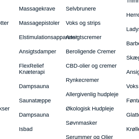
Trim
Massagekrave
Selvbrunere
Herr
tter
Massagepistoler
Voks og strips
Lady
Elstimulationsapparater
Ansigtscremer
Barb
Ansigtsdamper
Beroligende Cremer
Skæg
FlexRelief
CBD-olier og cremer
Knæterapi
Ansi
Rynkecremer
Dampsauna
Voks 
Allergivenlig hudpleje
Saunatæppe
Fønt
kser
Økologisk Hudpleje
Dampsauna
Glatt
Søvnmasker
Isbad
Krøll
Serummer og Olier