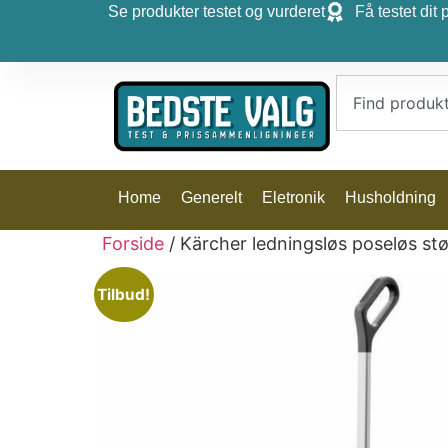
Se produkter testet og vurderet
Få testet dit 
Home
Generelt
Eletronik
Husholdning
Forside
/ Kärcher ledningsløs poseløs s
Tilbud!