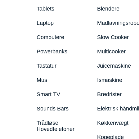
Tablets
Blendere
Laptop
Madlavningsrobo
Computere
Slow Cooker
Powerbanks
Multicooker
Tastatur
Juicemaskine
Mus
Ismaskine
Smart TV
Brødrister
Sounds Bars
Elektrisk håndmi
Trådløse
Køkkenvægt
Hovedtelefoner
Kogeplade