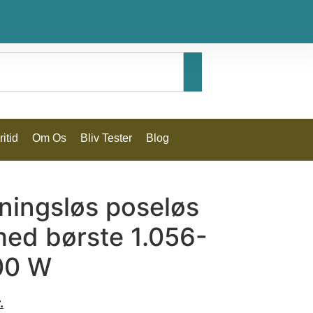
itid
Om Os
Bliv Tester
Blog
ningsløs poseløs
med børste 1.056-
00 W
.