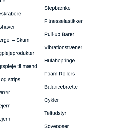
mer
Stepbænke
eskrabere
Fitnesselastikker
shaver
Pull-up Barer
ergel – Skum
Vibrationstræner
plejeprodukter
Hulahopringe
gtspleje til mænd
Foam Rollers
og strips
Balancebrætte
ørrer
Cykler
ejern
Teltudstyr
ejern
Soveposer