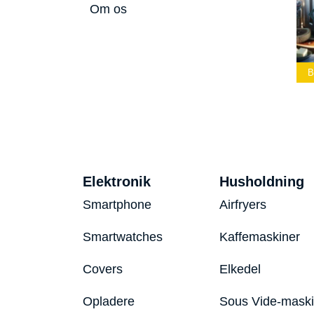
Om os
Lommelærke
Bedste Led
Bedste Podcast
2026
Lommelygte 2026
Mikrofon 2026
B
Elektronik
Husholdning
Smartphone
Airfryers
Smartwatches
Kaffemaskiner
Covers
Elkedel
Opladere
Sous Vide-mask