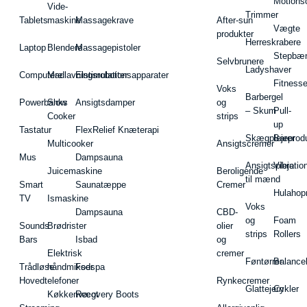
Motions
Vide-
Trimmer
Tablets
maskine
Massagekrave
After-sun
Vægte
produkter
Herreskrabere
Laptop
Blendere
Massagepistoler
Stepbæ
Selvbrunere
Ladyshaver
Computere
Madlavningsrobotter
Elstimulationsapparater
Fitnesse
Voks
Barbergel
Powerbanks
Slow
Ansigtsdamper
og
– Skum
Pull-
Cooker
strips
up
Tastatur
FlexRelief Knæterapi
Skægplejeprodu
Barer
Multicooker
Ansigtscremer
Mus
Dampsauna
Ansigtspleje
Vibratio
Juicemaskine
Beroligende
til mænd
Smart
Saunatæppe
Cremer
Hulahop
TV
Ismaskine
Voks
Dampsauna
CBD-
og
Foam
Sounds
Brødrister
olier
strips
Rollers
Bars
Isbad
og
Elektrisk
cremer
Føntørrer
Balance
Trådløse
håndmikser
Fodspa
Hovedtelefoner
Rynkecremer
Glattejern
Cykler
Køkkenvægt
Recovery Boots