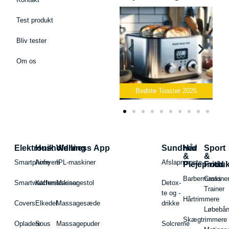
Test produkt
Bliv tester
Om os
Bedste Podcast Mikrofon
2026
Bedste Toaster 2026
Elektronik
Husholdning
Wellness App
Sundhed
Hår
Sport
&
&
Smartphone
Airfryers
IPL-maskiner
Afslapningste
Plejeproduk
Fritid
Barbermaskiner
Cross
Smartwatches
Kaffemaskiner
Massagestol
Detox-
Trainer
te og -
Hårtrimmere
Covers
Elkedel
Massagesæde
drikke
Løbebå
Skægtrimmere
Opladere
Sous
Massagepuder
Solcreme