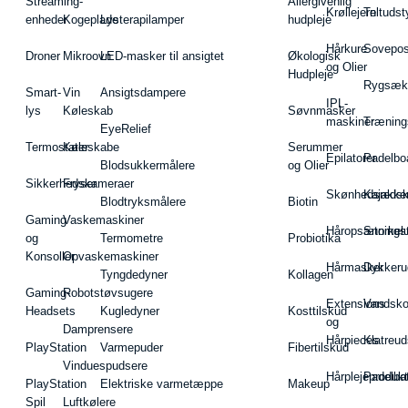
Streaming-
Allergivenlig
Krøllejern
Teltudst
enheder
Kogeplade
Lysterapilamper
hudpleje
Hårkure
Sovepos
Droner
Mikroovn
LED-masker til ansigtet
Økologisk
og Olier
Hudpleje
Rygsæk
Smart-
Vin
Ansigtsdampere
IPL-
lys
Køleskab
Søvnmasker
maskiner
Træning
EyeRelief
Termostater
Køleskabe
Serummer
Epilatorer
Padelbo
Blodsukkermålere
og Olier
Sikkerhedskameraer
Fryser
Skønhedsredsk
Kajakke
Blodtryksmålere
Biotin
Gaming
Vaskemaskiner
Håropsætningst
Snorkel
og
Termometre
Probiotika
Konsoller
Opvaskemaskiner
Hårmasker
Dykkeru
Tyngdedyner
Kollagen
Gaming-
Robotstøvsugere
Extensions
Vandsk
Headsets
Kugledyner
Kosttilskud
og
Damprensere
Hårpieces
Klatreud
PlayStation
Varmepuder
Fibertilskud
Vinduespudsere
Hårplejeprodukt
Padelba
PlayStation
Elektriske varmetæppe
Makeup
Spil
Luftkølere