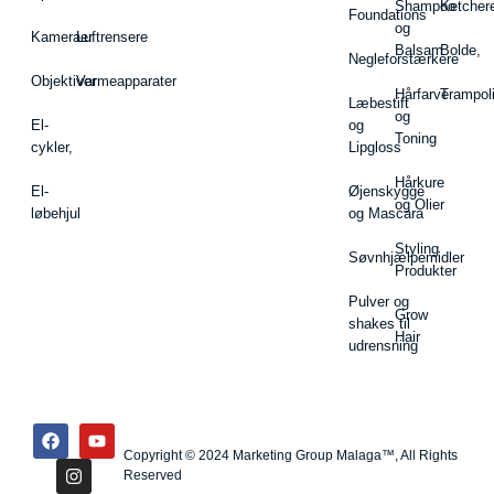
Shampoo
Ketcher
Foundations
og
Kameraer
Luftrensere
Balsam
Bolde,
Negleforstærkere
Objektiver
Varmeapparater
Hårfarve
Trampol
Læbestift
og
El-
og
Toning
cykler,
Lipgloss
Hårkure
El-
Øjenskygge
og Olier
løbehjul
og Mascara
Styling
Søvnhjælpemidler
Produkter
Pulver og
Grow
shakes til
Hair
udrensning
Copyright © 2024 Marketing Group Malaga™, All Rights
Reserved