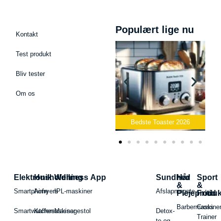
Populært lige nu
Kontakt
Test produkt
Bliv tester
Om os
Bedste Podcast Mikrofon
2026
Bedste Toaster 2026
Elektronik
Husholdning
Wellness App
Sundhed
Hår
Sport
&
&
Smartphone
Airfryers
IPL-maskiner
Afslapningste
Plejeproduk
Fritid
Barbermaskiner
Cross
Smartwatches
Kaffemaskiner
Massagestol
Detox-
Trainer
te og -