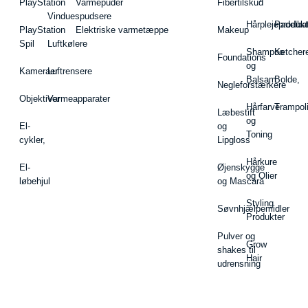
PlayStation
Varmepuder
Fibertilskud
Vinduespudsere
Hårplejeprodukt
Padelba
PlayStation
Elektriske varmetæppe
Makeup
Spil
Luftkølere
Shampoo
Ketcher
Foundations
og
Kameraer
Luftrensere
Balsam
Bolde,
Negleforstærkere
Objektiver
Varmeapparater
Hårfarve
Trampol
Læbestift
og
El-
og
Toning
cykler,
Lipgloss
Hårkure
El-
Øjenskygge
og Olier
løbehjul
og Mascara
Styling
Søvnhjælpemidler
Produkter
Pulver og
Grow
shakes til
Hair
udrensning