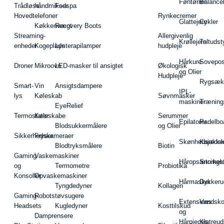
Føntørrer
Balance
Trådløse
håndmikser
Fodspa
Hovedtelefoner
Rynkecremer
Glattejern
Cykler
Køkkenvægt
Recovery Boots
Streaming-
Allergivenlig
Krøllejern
Teltudst
enheder
Kogeplade
Lysterapilamper
hudpleje
Hårkure
Sovepos
Droner
Mikroovn
LED-masker til ansigtet
Økologisk
og Olier
Hudpleje
Rygsæk
Smart-
Vin
Ansigtsdampere
IPL-
lys
Køleskab
Søvnmasker
maskiner
Træning
EyeRelief
Termostater
Køleskabe
Serummer
Epilatorer
Padelbo
Blodsukkermålere
og Olier
Sikkerhedskameraer
Fryser
Skønhedsredsk
Kajakke
Blodtryksmålere
Biotin
Gaming
Vaskemaskiner
Håropsætningst
Snorkel
og
Termometre
Probiotika
Konsoller
Opvaskemaskiner
Hårmasker
Dykkeru
Tyngdedyner
Kollagen
Gaming-
Robotstøvsugere
Extensions
Vandsk
Headsets
Kugledyner
Kosttilskud
og
Damprensere
Hårpieces
Klatreud