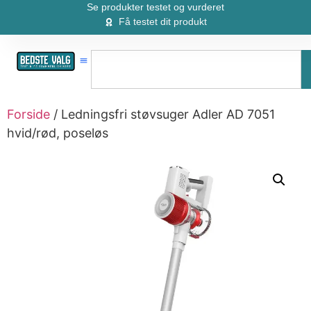
Se produkter testet og vurderet
Få testet dit produkt
Forside
/ Ledningsfri støvsuger Adler AD 7051
hvid/rød, poseløs