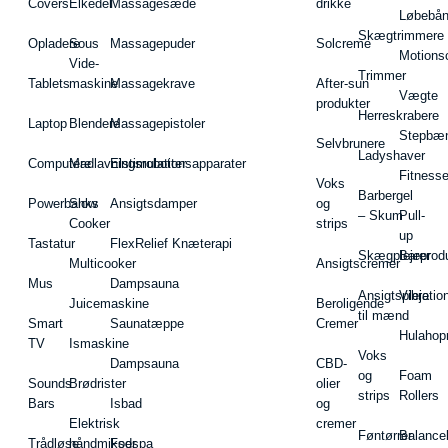
Covers
Elkedel
Massagesæde
drikke
Løbebå
Skægtrimmere
Opladere
Sous
Massagepuder
Solcreme
Motions
Vide-
Trimmer
Tablets
maskine
Massagekrave
After-sun
Vægte
produkter
Herreskrabere
Laptop
Blendere
Massagepistoler
Stepbæ
Selvbrunere
Ladyshaver
Computere
Madlavningsrobotter
Elstimulationsapparater
Fitnesse
Voks
Barbergel
Powerbanks
Slow
Ansigtsdamper
og
– Skum
Pull-
Cooker
strips
up
Tastatur
FlexRelief Knæterapi
Skægplejeprodu
Barer
Multicooker
Ansigtscremer
Mus
Dampsauna
Ansigtspleje
Vibratio
Juicemaskine
Beroligende
til mænd
Smart
Saunatæppe
Cremer
Hulahop
TV
Ismaskine
Voks
Dampsauna
CBD-
og
Foam
Sounds
Brødrister
olier
strips
Rollers
Bars
Isbad
og
Elektrisk
cremer
Føntørrer
Balance
Trådløse
håndmikser
Fodspa