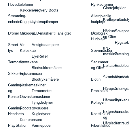
Hovedtelefoner
Rynkecremer
Glattejern
Cykler
Køkkenvægt
Recovery Boots
Streaming-
Allergivenlig
Krøllejern
Teltudst
enheder
Kogeplade
Lysterapilamper
hudpleje
Hårkure
Sovepos
Droner
Mikroovn
LED-masker til ansigtet
Økologisk
og Olier
Hudpleje
Rygsæk
Smart-
Vin
Ansigtsdampere
IPL-
lys
Køleskab
Søvnmasker
maskiner
Træning
EyeRelief
Termostater
Køleskabe
Serummer
Epilatorer
Padelbo
Blodsukkermålere
og Olier
Sikkerhedskameraer
Fryser
Skønhedsredsk
Kajakke
Blodtryksmålere
Biotin
Gaming
Vaskemaskiner
Håropsætningst
Snorkel
og
Termometre
Probiotika
Konsoller
Opvaskemaskiner
Hårmasker
Dykkeru
Tyngdedyner
Kollagen
Gaming-
Robotstøvsugere
Extensions
Vandsk
Headsets
Kugledyner
Kosttilskud
og
Damprensere
Hårpieces
Klatreud
PlayStation
Varmepuder
Fibertilskud