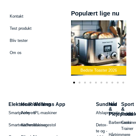
Populært lige nu
Kontakt
Test produkt
Bliv tester
Om os
Podcast Mikrofon
2026
Bedste Toaster 2026
Bedste Elkedel 2
Elektronik
Husholdning
Wellness App
Sundhed
Hår
Sport
&
&
Smartphone
Airfryers
IPL-maskiner
Afslapningste
Plejeproduk
Fritid
Barbermaskiner
Cross
Smartwatches
Kaffemaskiner
Massagestol
Detox-
Trainer
te og -
Hårtrimmere