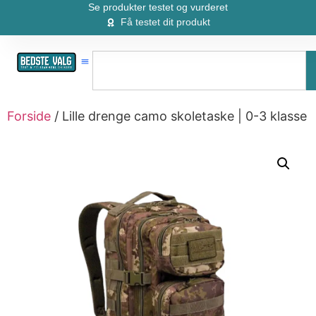
Se produkter testet og vurderet
Få testet dit produkt
Forside
/ Lille drenge camo skoletaske | 0-3 klasse