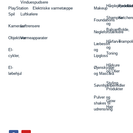
Vinduespudsere
Hårplejeprodukt
Padelba
PlayStation
Elektriske varmetæppe
Makeup
Spil
Luftkølere
Shampoo
Ketcher
Foundations
og
Kameraer
Luftrensere
Balsam
Bolde,
Negleforstærkere
Objektiver
Varmeapparater
Hårfarve
Trampol
Læbestift
og
El-
og
Toning
cykler,
Lipgloss
Hårkure
El-
Øjenskygge
og Olier
løbehjul
og Mascara
Styling
Søvnhjælpemidler
Produkter
Pulver og
Grow
shakes til
Hair
udrensning