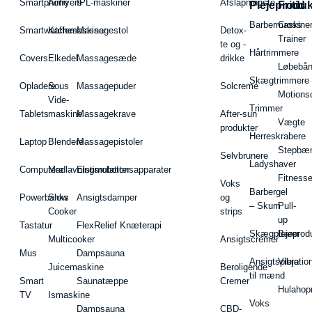
Smartphone
Airfryers
IPL-maskiner
Afslapningste
Plejeproduk
Fritid
Barbermaskiner
Cross
Smartwatches
Kaffemaskiner
Massagestol
Detox-
Trainer
te og -
Hårtrimmere
Covers
Elkedel
Massagesæde
drikke
Løbebå
Skægtrimmere
Opladere
Sous
Massagepuder
Solcreme
Motions
Vide-
Trimmer
Tablets
maskine
Massagekrave
After-sun
Vægte
produkter
Herreskrabere
Laptop
Blendere
Massagepistoler
Stepbæ
Selvbrunere
Ladyshaver
Computere
Madlavningsrobotter
Elstimulationsapparater
Fitnesse
Voks
Barbergel
Powerbanks
Slow
Ansigtsdamper
og
– Skum
Pull-
Cooker
strips
up
Tastatur
FlexRelief Knæterapi
Skægplejeprodu
Barer
Multicooker
Ansigtscremer
Mus
Dampsauna
Ansigtspleje
Vibratio
Juicemaskine
Beroligende
til mænd
Smart
Saunatæppe
Cremer
Hulahop
TV
Ismaskine
Voks
Dampsauna
CBD-