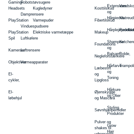
Gaming-
Robotstøvsugere
Extensions
Vandsk
Headsets
Kugledyner
Kosttilskud
og
Damprensere
Hårpieces
Klatreud
PlayStation
Varmepuder
Fibertilskud
Vinduespudsere
Hårplejeprodukt
Padelba
PlayStation
Elektriske varmetæppe
Makeup
Spil
Luftkølere
Shampoo
Ketcher
Foundations
og
Kameraer
Luftrensere
Balsam
Bolde,
Negleforstærkere
Objektiver
Varmeapparater
Hårfarve
Trampol
Læbestift
og
El-
og
Toning
cykler,
Lipgloss
Hårkure
El-
Øjenskygge
og Olier
løbehjul
og Mascara
Styling
Søvnhjælpemidler
Produkter
Pulver og
Grow
shakes til
Hair
udrensning