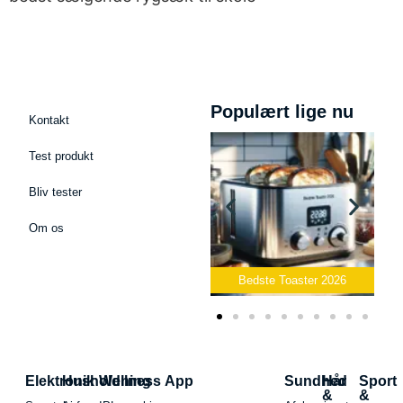
Populært lige nu
Kontakt
Test produkt
Bliv tester
Om os
Bedste Podcast Mikrofon
2026
Bedste Toaster 2026
Elektronik
Husholdning
Wellness App
Sundhed
Hår
Sport
&
&