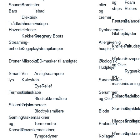
og
Foam
Sounds
Brødrister
olier
strips
Rollers
Bars
Isbad
og
Elektrisk
cremer
Føntørrer
Balance
Trådløse
håndmikser
Fodspa
Hovedtelefoner
Rynkecremer
Glattejern
Cykler
Køkkenvægt
Recovery Boots
Streaming-
Allergivenlig
Krøllejern
Teltudst
enheder
Kogeplade
Lysterapilamper
hudpleje
Hårkure
Sovepos
Droner
Mikroovn
LED-masker til ansigtet
Økologisk
og Olier
Hudpleje
Rygsæk
Smart-
Vin
Ansigtsdampere
IPL-
lys
Køleskab
Søvnmasker
maskiner
Træning
EyeRelief
Termostater
Køleskabe
Serummer
Epilatorer
Padelbo
Blodsukkermålere
og Olier
Sikkerhedskameraer
Fryser
Skønhedsredsk
Kajakke
Blodtryksmålere
Biotin
Gaming
Vaskemaskiner
Håropsætningst
Snorkel
og
Termometre
Probiotika
Konsoller
Opvaskemaskiner
Hårmasker
Dykkeru
Tyngdedyner
Kollagen