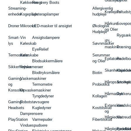
Glattejern
Cykler
Køkkenvægt
Recovery Boots
Streaming-
Allergivenlig
Krøllejern
Teltudst
enheder
Kogeplade
Lysterapilamper
hudpleje
Hårkure
Sovepos
Droner
Mikroovn
LED-masker til ansigtet
Økologisk
og Olier
Hudpleje
Rygsæk
Smart-
Vin
Ansigtsdampere
IPL-
lys
Køleskab
Søvnmasker
maskiner
Træning
EyeRelief
Termostater
Køleskabe
Serummer
Epilatorer
Padelbo
Blodsukkermålere
og Olier
Sikkerhedskameraer
Fryser
Skønhedsredsk
Kajakke
Blodtryksmålere
Biotin
Gaming
Vaskemaskiner
Håropsætningst
Snorkel
og
Termometre
Probiotika
Konsoller
Opvaskemaskiner
Hårmasker
Dykkeru
Tyngdedyner
Kollagen
Gaming-
Robotstøvsugere
Extensions
Vandsk
Headsets
Kugledyner
Kosttilskud
og
Damprensere
Hårpieces
Klatreud
PlayStation
Varmepuder
Fibertilskud
Vinduespudsere
Hårplejeprodukt
Padelba