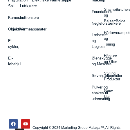
PlayStation
Elektriske varmetæppe
Makeup
Spil
Luftkølere
Shampoo
Ketcher
Foundations
og
Kameraer
Luftrensere
Balsam
Bolde,
Negleforstærkere
Objektiver
Varmeapparater
Hårfarve
Trampol
Læbestift
og
El-
og
Toning
cykler,
Lipgloss
Hårkure
El-
Øjenskygge
og Olier
løbehjul
og Mascara
Styling
Søvnhjælpemidler
Produkter
Pulver og
Grow
shakes til
Hair
udrensning
Copyright © 2024 Marketing Group Malaga™, All Rights