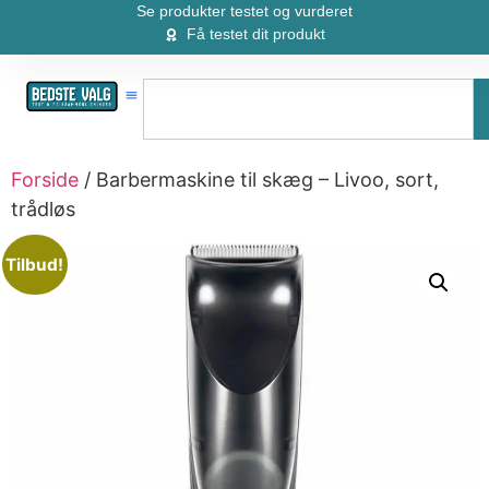
Se produkter testet og vurderet
Få testet dit produkt
Forside
/ Barbermaskine til skæg – Livoo, sort,
trådløs
Tilbud!