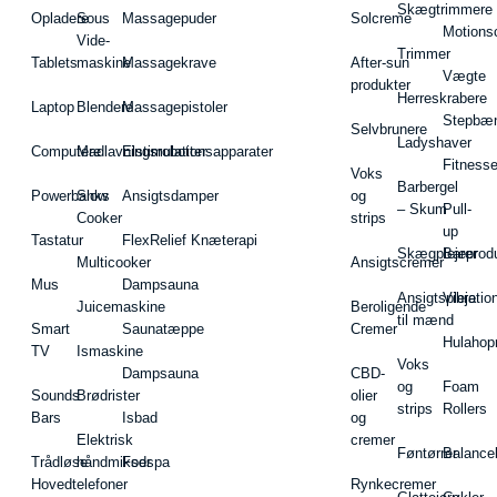
Skægtrimmere
Opladere
Sous
Massagepuder
Solcreme
Motions
Vide-
Trimmer
Tablets
maskine
Massagekrave
After-sun
Vægte
produkter
Herreskrabere
Laptop
Blendere
Massagepistoler
Stepbæ
Selvbrunere
Ladyshaver
Computere
Madlavningsrobotter
Elstimulationsapparater
Fitnesse
Voks
Barbergel
Powerbanks
Slow
Ansigtsdamper
og
– Skum
Pull-
Cooker
strips
up
Tastatur
FlexRelief Knæterapi
Skægplejeprodu
Barer
Multicooker
Ansigtscremer
Mus
Dampsauna
Ansigtspleje
Vibratio
Juicemaskine
Beroligende
til mænd
Smart
Saunatæppe
Cremer
Hulahop
TV
Ismaskine
Voks
Dampsauna
CBD-
og
Foam
Sounds
Brødrister
olier
strips
Rollers
Bars
Isbad
og
Elektrisk
cremer
Føntørrer
Balance
Trådløse
håndmikser
Fodspa
Hovedtelefoner
Rynkecremer