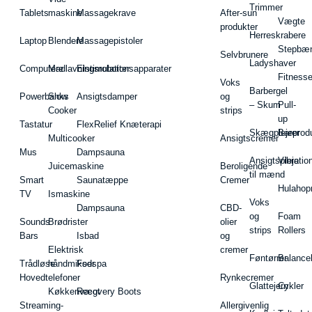
Trimmer
Tablets
maskine
Massagekrave
After-sun
Vægte
produkter
Herreskrabere
Laptop
Blendere
Massagepistoler
Stepbæ
Selvbrunere
Ladyshaver
Computere
Madlavningsrobotter
Elstimulationsapparater
Fitnesse
Voks
Barbergel
Powerbanks
Slow
Ansigtsdamper
og
– Skum
Pull-
Cooker
strips
up
Tastatur
FlexRelief Knæterapi
Skægplejeprodu
Barer
Multicooker
Ansigtscremer
Mus
Dampsauna
Ansigtspleje
Vibratio
Juicemaskine
Beroligende
til mænd
Smart
Saunatæppe
Cremer
Hulahop
TV
Ismaskine
Voks
Dampsauna
CBD-
og
Foam
Sounds
Brødrister
olier
strips
Rollers
Bars
Isbad
og
Elektrisk
cremer
Føntørrer
Balance
Trådløse
håndmikser
Fodspa
Hovedtelefoner
Rynkecremer
Glattejern
Cykler
Køkkenvægt
Recovery Boots
Streaming-
Allergivenlig