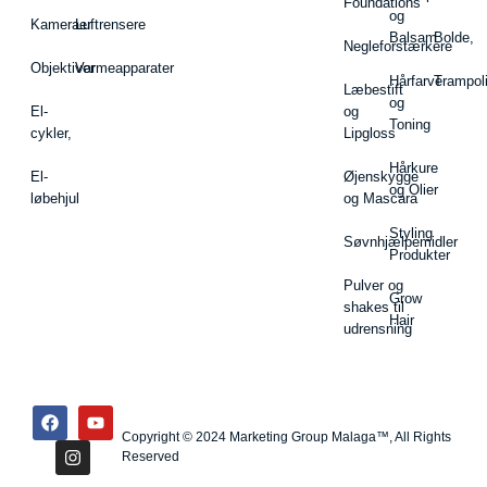
Foundations
og
Kameraer
Luftrensere
Balsam
Bolde,
Negleforstærkere
Objektiver
Varmeapparater
Hårfarve
Trampol
Læbestift
og
El-
og
Toning
cykler,
Lipgloss
Hårkure
El-
Øjenskygge
og Olier
løbehjul
og Mascara
Styling
Søvnhjælpemidler
Produkter
Pulver og
Grow
shakes til
Hair
udrensning
Copyright © 2024 Marketing Group Malaga™, All Rights
Reserved