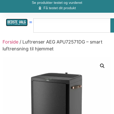
Se produkter testet og vurderet
Få testet dit produkt
Forside
/ Luftrenser AEG APU72571DG – smart
luftrensning til hjemmet