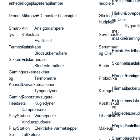
Krøllejern
Teltudst
enheder
Kogeplade
Lysterapilamper
hudpleje
Hårkure
Sovepos
Droner
Mikroovn
LED-masker til ansigtet
Økologisk
og Olier
Hudpleje
Rygsæk
Smart-
Vin
Ansigtsdampere
IPL-
lys
Køleskab
Søvnmasker
maskiner
Træning
EyeRelief
Termostater
Køleskabe
Serummer
Epilatorer
Padelbo
Blodsukkermålere
og Olier
Sikkerhedskameraer
Fryser
Skønhedsredsk
Kajakke
Blodtryksmålere
Biotin
Gaming
Vaskemaskiner
Håropsætningst
Snorkel
og
Termometre
Probiotika
Konsoller
Opvaskemaskiner
Hårmasker
Dykkeru
Tyngdedyner
Kollagen
Gaming-
Robotstøvsugere
Extensions
Vandsk
Headsets
Kugledyner
Kosttilskud
og
Damprensere
Hårpieces
Klatreud
PlayStation
Varmepuder
Fibertilskud
Vinduespudsere
Hårplejeprodukt
Padelba
PlayStation
Elektriske varmetæppe
Makeup
Spil
Luftkølere
Shampoo
Ketcher