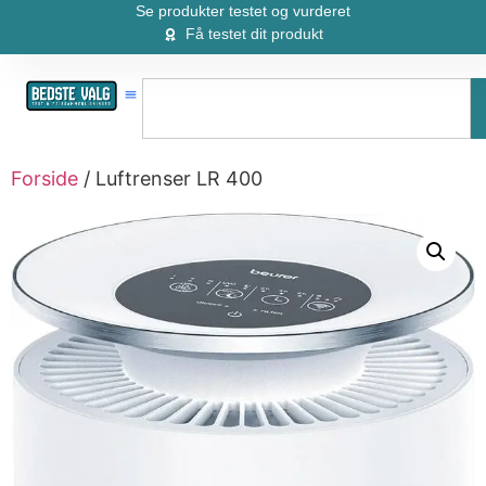
Se produkter testet og vurderet
Få testet dit produkt
Forside
/ Luftrenser LR 400