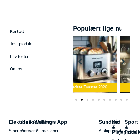
Populært lige nu
Kontakt
Test produkt
Bliv tester
Om os
fon
Bedste Toaster 2026
Bedste Elkedel 2026
Elektronik
Husholdning
Wellness App
Sundhed
Hår
Sport
&
&
Smartphone
Airfryers
IPL-maskiner
Afslapningste
Plejeproduk
Fritid