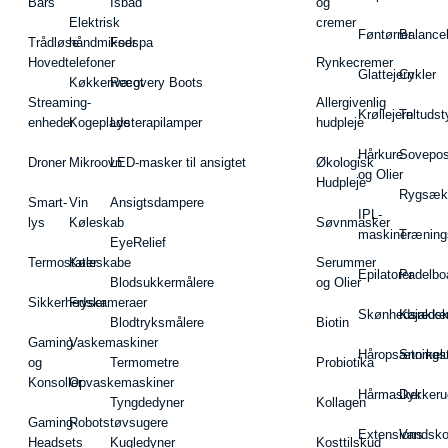
Bars
Isbad
og
Elektrisk
cremer
Føntørrer
Balance
Trådløse
håndmikser
Fodspa
Hovedtelefoner
Rynkecremer
Glattejern
Cykler
Køkkenvægt
Recovery Boots
Streaming-
Allergivenlig
Krøllejern
Teltudst
enheder
Kogeplade
Lysterapilamper
hudpleje
Hårkure
Sovepos
Droner
Mikroovn
LED-masker til ansigtet
Økologisk
og Olier
Hudpleje
Rygsæk
Smart-
Vin
Ansigtsdampere
IPL-
lys
Køleskab
Søvnmasker
maskiner
Træning
EyeRelief
Termostater
Køleskabe
Serummer
Epilatorer
Padelbo
Blodsukkermålere
og Olier
Sikkerhedskameraer
Fryser
Skønhedsredsk
Kajakke
Blodtryksmålere
Biotin
Gaming
Vaskemaskiner
Håropsætningst
Snorkel
og
Termometre
Probiotika
Konsoller
Opvaskemaskiner
Hårmasker
Dykkeru
Tyngdedyner
Kollagen
Gaming-
Robotstøvsugere
Extensions
Vandsk
Headsets
Kugledyner
Kosttilskud