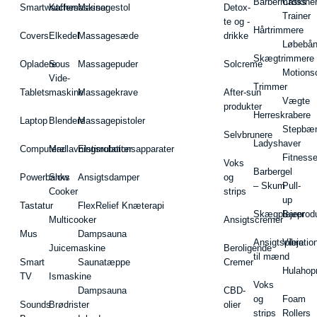
Barbermaskiner
Cross
Smartwatches
Kaffemaskiner
Massagestol
Detox-
Trainer
te og -
Hårtrimmere
Covers
Elkedel
Massagesæde
drikke
Løbebå
Skægtrimmere
Opladere
Sous
Massagepuder
Solcreme
Motions
Vide-
Trimmer
Tablets
maskine
Massagekrave
After-sun
Vægte
produkter
Herreskrabere
Laptop
Blendere
Massagepistoler
Stepbæ
Selvbrunere
Ladyshaver
Computere
Madlavningsrobotter
Elstimulationsapparater
Fitnesse
Voks
Barbergel
Powerbanks
Slow
Ansigtsdamper
og
– Skum
Pull-
Cooker
strips
up
Tastatur
FlexRelief Knæterapi
Skægplejeprodu
Barer
Multicooker
Ansigtscremer
Mus
Dampsauna
Ansigtspleje
Vibratio
Juicemaskine
Beroligende
til mænd
Smart
Saunatæppe
Cremer
Hulahop
TV
Ismaskine
Voks
Dampsauna
CBD-
og
Foam
Sounds
Brødrister
olier
strips
Rollers