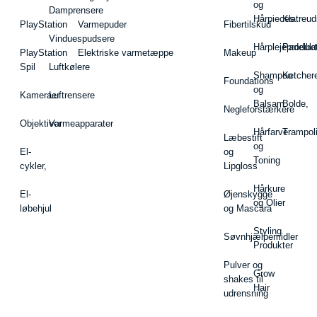
og
Damprensere
Hårpieces
Klatreud
PlayStation
Varmepuder
Fibertilskud
Vinduespudsere
Hårplejeprodukt
Padelba
PlayStation
Elektriske varmetæppe
Makeup
Spil
Luftkølere
Shampoo
Ketcher
Foundations
og
Kameraer
Luftrensere
Balsam
Bolde,
Negleforstærkere
Objektiver
Varmeapparater
Hårfarve
Trampol
Læbestift
og
El-
og
Toning
cykler,
Lipgloss
Hårkure
El-
Øjenskygge
og Olier
løbehjul
og Mascara
Styling
Søvnhjælpemidler
Produkter
Pulver og
Grow
shakes til
Hair
udrensning