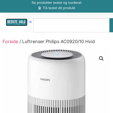
Se produkter testet og vurderet
Få testet dit produkt
Forside
/ Luftrenser Philips AC0920/10 Hvid