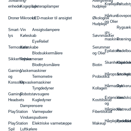
Streaming-
Allergivenlig
Krøllejern
Teltudst
enheder
Kogeplade
Lysterapilamper
hudpleje
Hårkure
Sovepos
Droner
Mikroovn
LED-masker til ansigtet
Økologisk
og Olier
Hudpleje
Rygsæk
Smart-
Vin
Ansigtsdampere
IPL-
lys
Køleskab
Søvnmasker
maskiner
Træning
EyeRelief
Termostater
Køleskabe
Serummer
Epilatorer
Padelbo
Blodsukkermålere
og Olier
Sikkerhedskameraer
Fryser
Skønhedsredsk
Kajakke
Blodtryksmålere
Biotin
Gaming
Vaskemaskiner
Håropsætningst
Snorkel
og
Termometre
Probiotika
Konsoller
Opvaskemaskiner
Hårmasker
Dykkeru
Tyngdedyner
Kollagen
Gaming-
Robotstøvsugere
Extensions
Vandsk
Headsets
Kugledyner
Kosttilskud
og
Damprensere
Hårpieces
Klatreud
PlayStation
Varmepuder
Fibertilskud
Vinduespudsere
Hårplejeprodukt
Padelba
PlayStation
Elektriske varmetæppe
Makeup
Spil
Luftkølere