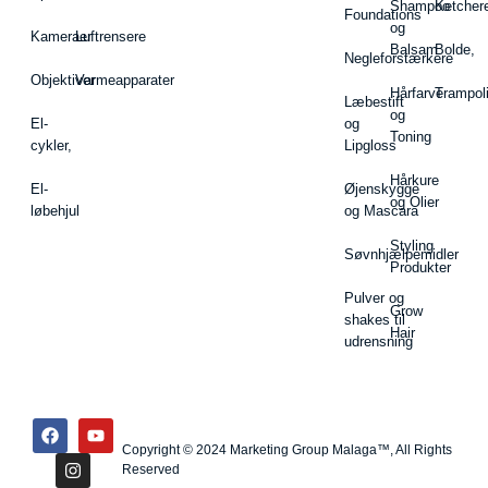
Shampoo
Ketcher
Foundations
og
Kameraer
Luftrensere
Balsam
Bolde,
Negleforstærkere
Objektiver
Varmeapparater
Hårfarve
Trampol
Læbestift
og
El-
og
Toning
cykler,
Lipgloss
Hårkure
El-
Øjenskygge
og Olier
løbehjul
og Mascara
Styling
Søvnhjælpemidler
Produkter
Pulver og
Grow
shakes til
Hair
udrensning
Copyright © 2024 Marketing Group Malaga™, All Rights
Reserved