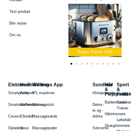
Test produkt
Bliv tester
Om os
Bedste Podcast Mikrofon
2026
Bedste Toaster 2026
Elektronik
Husholdning
Wellness App
Sundhed
Hår
Sport
&
&
Smartphone
Airfryers
IPL-maskiner
Afslapningste
Plejeproduk
Fritid
Barbermaskiner
Cross
Smartwatches
Kaffemaskiner
Massagestol
Detox-
Trainer
te og -
Hårtrimmere
Covers
Elkedel
Massagesæde
drikke
Løbebå
Skægtrimmere
Opladere
Sous
Massagepuder
Solcreme