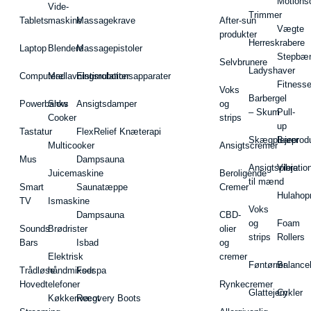
Motions
Vide-
Trimmer
Tablets
maskine
Massagekrave
After-sun
Vægte
produkter
Herreskrabere
Laptop
Blendere
Massagepistoler
Stepbæ
Selvbrunere
Ladyshaver
Computere
Madlavningsrobotter
Elstimulationsapparater
Fitnesse
Voks
Barbergel
Powerbanks
Slow
Ansigtsdamper
og
– Skum
Pull-
Cooker
strips
up
Tastatur
FlexRelief Knæterapi
Skægplejeprodu
Barer
Multicooker
Ansigtscremer
Mus
Dampsauna
Ansigtspleje
Vibratio
Juicemaskine
Beroligende
til mænd
Smart
Saunatæppe
Cremer
Hulahop
TV
Ismaskine
Voks
Dampsauna
CBD-
og
Foam
Sounds
Brødrister
olier
strips
Rollers
Bars
Isbad
og
Elektrisk
cremer
Føntørrer
Balance
Trådløse
håndmikser
Fodspa
Hovedtelefoner
Rynkecremer
Glattejern
Cykler
Køkkenvægt
Recovery Boots