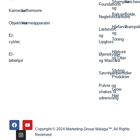
Shampoo
Ketcher
Foundations
og
Kameraer
Luftrensere
Balsam
Bolde,
Negleforstærkere
Objektiver
Varmeapparater
Hårfarve
Trampol
Læbestift
og
El-
og
Toning
cykler,
Lipgloss
Hårkure
El-
Øjenskygge
og Olier
løbehjul
og Mascara
Styling
Søvnhjælpemidler
Produkter
Pulver og
Grow
shakes til
Hair
udrensning
Copyright © 2024 Marketing Group Malaga™, All Rights
Reserved