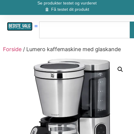
Se produkter testet og vurderet
Få testet dit produkt
Forside
/ Lumero kaffemaskine med glaskande