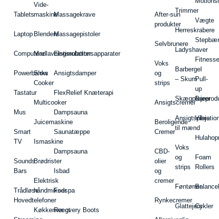
Motions
Vide-
Trimmer
Tablets
maskine
Massagekrave
After-sun
Vægte
produkter
Herreskrabere
Laptop
Blendere
Massagepistoler
Stepbæ
Selvbrunere
Ladyshaver
Computere
Madlavningsrobotter
Elstimulationsapparater
Fitnesse
Voks
Barbergel
Powerbanks
Slow
Ansigtsdamper
og
– Skum
Pull-
Cooker
strips
up
Tastatur
FlexRelief Knæterapi
Skægplejeprodu
Barer
Multicooker
Ansigtscremer
Mus
Dampsauna
Ansigtspleje
Vibratio
Juicemaskine
Beroligende
til mænd
Smart
Saunatæppe
Cremer
Hulahop
TV
Ismaskine
Voks
Dampsauna
CBD-
og
Foam
Sounds
Brødrister
olier
strips
Rollers
Bars
Isbad
og
Elektrisk
cremer
Føntørrer
Balance
Trådløse
håndmikser
Fodspa
Hovedtelefoner
Rynkecremer
Glattejern
Cykler
Køkkenvægt
Recovery Boots