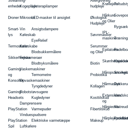
Streaming-
Allergivenlig
Krøllejern
Teltudst
enheder
Kogeplade
Lysterapilamper
hudpleje
Hårkure
Sovepos
Droner
Mikroovn
LED-masker til ansigtet
Økologisk
og Olier
Hudpleje
Rygsæk
Smart-
Vin
Ansigtsdampere
IPL-
lys
Køleskab
Søvnmasker
maskiner
Træning
EyeRelief
Termostater
Køleskabe
Serummer
Epilatorer
Padelbo
Blodsukkermålere
og Olier
Sikkerhedskameraer
Fryser
Skønhedsredsk
Kajakke
Blodtryksmålere
Biotin
Gaming
Vaskemaskiner
Håropsætningst
Snorkel
og
Termometre
Probiotika
Konsoller
Opvaskemaskiner
Hårmasker
Dykkeru
Tyngdedyner
Kollagen
Gaming-
Robotstøvsugere
Extensions
Vandsk
Headsets
Kugledyner
Kosttilskud
og
Damprensere
Hårpieces
Klatreud
PlayStation
Varmepuder
Fibertilskud
Vinduespudsere
Hårplejeprodukt
Padelba
PlayStation
Elektriske varmetæppe
Makeup
Spil
Luftkølere