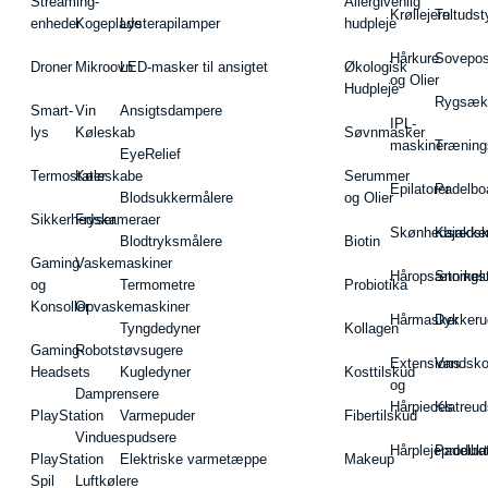
Streaming-
Allergivenlig
Krøllejern
Teltudst
enheder
Kogeplade
Lysterapilamper
hudpleje
Hårkure
Sovepos
Droner
Mikroovn
LED-masker til ansigtet
Økologisk
og Olier
Hudpleje
Rygsæk
Smart-
Vin
Ansigtsdampere
IPL-
lys
Køleskab
Søvnmasker
maskiner
Træning
EyeRelief
Termostater
Køleskabe
Serummer
Epilatorer
Padelbo
Blodsukkermålere
og Olier
Sikkerhedskameraer
Fryser
Skønhedsredsk
Kajakke
Blodtryksmålere
Biotin
Gaming
Vaskemaskiner
Håropsætningst
Snorkel
og
Termometre
Probiotika
Konsoller
Opvaskemaskiner
Hårmasker
Dykkeru
Tyngdedyner
Kollagen
Gaming-
Robotstøvsugere
Extensions
Vandsk
Headsets
Kugledyner
Kosttilskud
og
Damprensere
Hårpieces
Klatreud
PlayStation
Varmepuder
Fibertilskud
Vinduespudsere
Hårplejeprodukt
Padelba
PlayStation
Elektriske varmetæppe
Makeup
Spil
Luftkølere