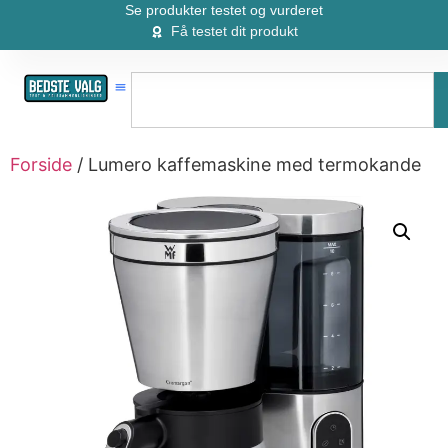
Se produkter testet og vurderet
Få testet dit produkt
Forside
/ Lumero kaffemaskine med termokande