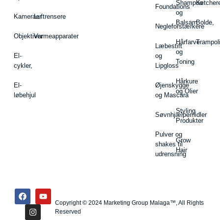
Shampoo
Ketcher
Foundations
og
Kameraer
Luftrensere
Balsam
Bolde,
Negleforstærkere
Objektiver
Varmeapparater
Hårfarve
Trampol
Læbestift
og
El-
og
Toning
cykler,
Lipgloss
Hårkure
El-
Øjenskygge
og Olier
løbehjul
og Mascara
Styling
Søvnhjælpemidler
Produkter
Pulver og
Grow
shakes til
Hair
udrensning
Copyright © 2024 Marketing Group Malaga™, All Rights
Reserved