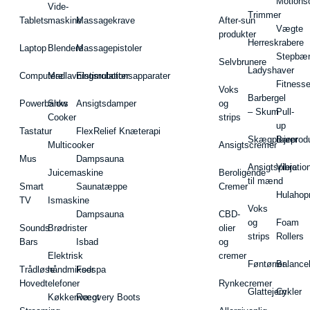
Motions
Vide-
Trimmer
Tablets
maskine
Massagekrave
After-sun
Vægte
produkter
Herreskrabere
Laptop
Blendere
Massagepistoler
Stepbæ
Selvbrunere
Ladyshaver
Computere
Madlavningsrobotter
Elstimulationsapparater
Fitnesse
Voks
Barbergel
Powerbanks
Slow
Ansigtsdamper
og
– Skum
Pull-
Cooker
strips
up
Tastatur
FlexRelief Knæterapi
Skægplejeprodu
Barer
Multicooker
Ansigtscremer
Mus
Dampsauna
Ansigtspleje
Vibratio
Juicemaskine
Beroligende
til mænd
Smart
Saunatæppe
Cremer
Hulahop
TV
Ismaskine
Voks
Dampsauna
CBD-
og
Foam
Sounds
Brødrister
olier
strips
Rollers
Bars
Isbad
og
Elektrisk
cremer
Føntørrer
Balance
Trådløse
håndmikser
Fodspa
Hovedtelefoner
Rynkecremer
Glattejern
Cykler
Køkkenvægt
Recovery Boots