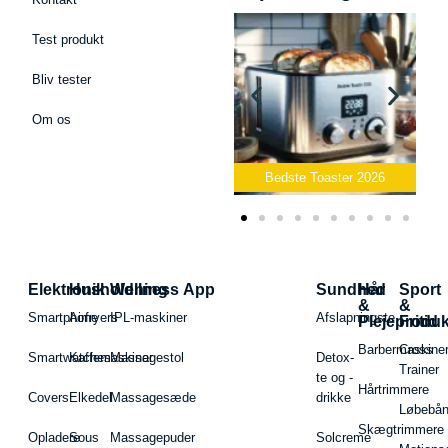
Test produkt
Bliv tester
Om os
Bedste Podcast Mikrofon
2026
Bedste Toaster 2026
Elektronik
Husholdning
Wellness App
Sundhed
Hår
Sport
&
&
Smartphone
Airfryers
IPL-maskiner
Afslapningste
Plejeproduk
Fritid
Barbermaskiner
Cross
Smartwatches
Kaffemaskiner
Massagestol
Detox-
Trainer
te og -
Hårtrimmere
Covers
Elkedel
Massagesæde
drikke
Løbebå
Skægtrimmere
Opladere
Sous
Massagepuder
Solcreme