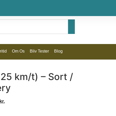
itid
Om Os
Bliv Tester
Blog
25 km/t) – Sort /
ery
kr.