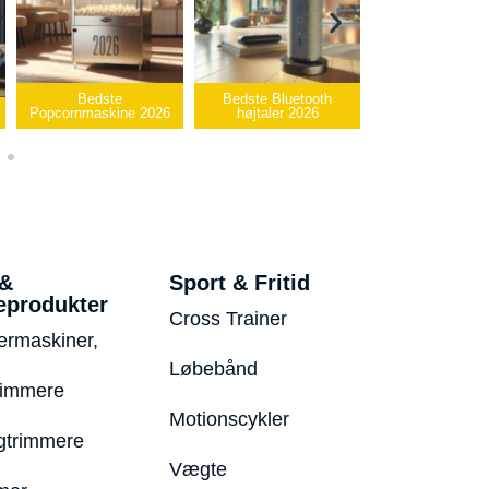
Bedste
Bedste Bluetooth
Bedste infrar
Popcornmaskine 2026
højtaler 2026
varmepude 2
 &
Sport & Fritid
eprodukter
Cross Trainer
ermaskiner,
Løbebånd
rimmere
Motionscykler
trimmere
Vægte