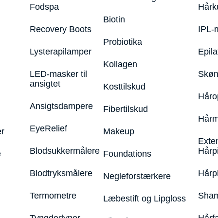
Fodspa
Hårk
Biotin
Recovery Boots
IPL-
Probiotika
Lysterapilamper
Epila
Kollagen
LED-masker til
Skøn
ansigtet
Kosttilskud
Håro
Ansigtsdampere
Fibertilskud
Hårm
EyeRelief
r
Makeup
Exte
Blodsukkermålere
Hårp
e
Foundations
Blodtryksmålere
Hårp
Negleforstærkere
Termometre
Sham
Læbestift og Lipgloss
Tyngdedyner
Hårf