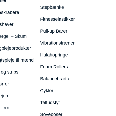
mer
Stepbænke
eskrabere
Fitnesselastikker
shaver
Pull-up Barer
ergel – Skum
Vibrationstræner
plejeprodukter
Hulahopringe
gtspleje til mænd
Foam Rollers
og strips
Balancebrætte
ørrer
Cykler
ejern
Teltudstyr
ejern
Soveposer