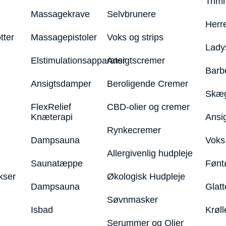
Trim
Massagekrave
Selvbrunere
Herr
tter
Massagepistoler
Voks og strips
Lady
Elstimulationsapparater
Ansigtscremer
Barb
Ansigtsdamper
Beroligende Cremer
Skæg
FlexRelief
CBD-olier og cremer
Knæterapi
Ansi
Rynkecremer
Dampsauna
Voks 
Allergivenlig hudpleje
Saunatæppe
Fønt
kser
Økologisk Hudpleje
Dampsauna
Glatt
Søvnmasker
Isbad
Krøll
Serummer og Olier