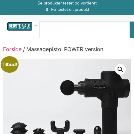
Se produkter testet og vurderet
Få testet dit produkt
Forside
/ Massagepistol POWER version
Tilbud!