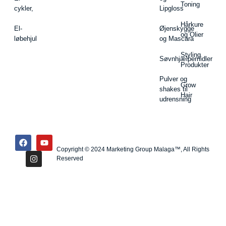
Toning
cykler,
Lipgloss
Hårkure
El-
Øjenskygge
og Olier
løbehjul
og Mascara
Styling
Søvnhjælpemidler
Produkter
Pulver og
Grow
shakes til
Hair
udrensning
Copyright © 2024 Marketing Group Malaga™, All Rights
Reserved