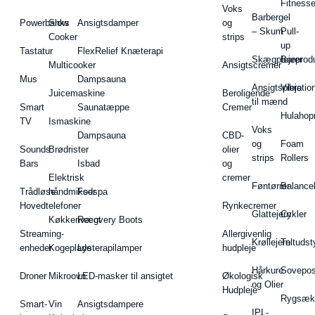
Fitnesse
Voks
Barbergel
Powerbanks
Slow
Ansigtsdamper
og
– Skum
Pull-
Cooker
strips
up
Tastatur
FlexRelief Knæterapi
Skægplejeprodu
Barer
Multicooker
Ansigtscremer
Mus
Dampsauna
Ansigtspleje
Vibratio
Juicemaskine
Beroligende
til mænd
Smart
Saunatæppe
Cremer
Hulahop
TV
Ismaskine
Voks
Dampsauna
CBD-
og
Foam
Sounds
Brødrister
olier
strips
Rollers
Bars
Isbad
og
Elektrisk
cremer
Føntørrer
Balance
Trådløse
håndmikser
Fodspa
Hovedtelefoner
Rynkecremer
Glattejern
Cykler
Køkkenvægt
Recovery Boots
Streaming-
Allergivenlig
Krøllejern
Teltudst
enheder
Kogeplade
Lysterapilamper
hudpleje
Hårkure
Sovepos
Droner
Mikroovn
LED-masker til ansigtet
Økologisk
og Olier
Hudpleje
Rygsæk
Smart-
Vin
Ansigtsdampere
IPL-