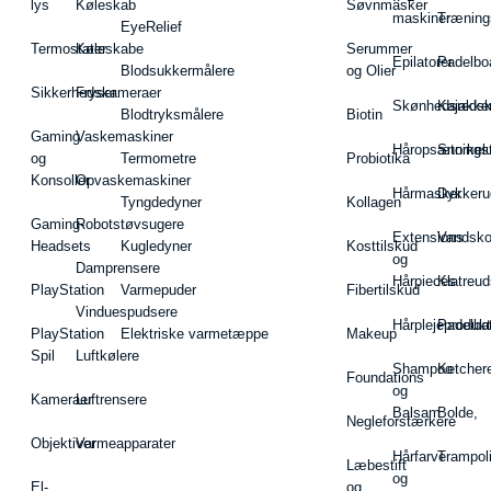
lys
Køleskab
Søvnmasker
maskiner
Træning
EyeRelief
Termostater
Køleskabe
Serummer
Epilatorer
Padelbo
Blodsukkermålere
og Olier
Sikkerhedskameraer
Fryser
Skønhedsredsk
Kajakke
Blodtryksmålere
Biotin
Gaming
Vaskemaskiner
Håropsætningst
Snorkel
og
Termometre
Probiotika
Konsoller
Opvaskemaskiner
Hårmasker
Dykkeru
Tyngdedyner
Kollagen
Gaming-
Robotstøvsugere
Extensions
Vandsk
Headsets
Kugledyner
Kosttilskud
og
Damprensere
Hårpieces
Klatreud
PlayStation
Varmepuder
Fibertilskud
Vinduespudsere
Hårplejeprodukt
Padelba
PlayStation
Elektriske varmetæppe
Makeup
Spil
Luftkølere
Shampoo
Ketcher
Foundations
og
Kameraer
Luftrensere
Balsam
Bolde,
Negleforstærkere
Objektiver
Varmeapparater
Hårfarve
Trampol
Læbestift
og
El-
og