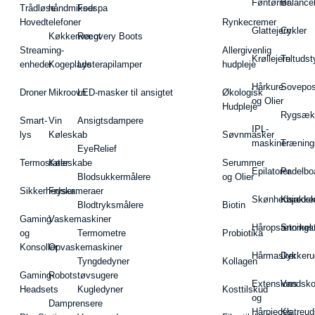
Føntørrer
Balance
Trådløse
håndmikser
Fodspa
Hovedtelefoner
Rynkecremer
Glattejern
Cykler
Køkkenvægt
Recovery Boots
Streaming-
Allergivenlig
Krøllejern
Teltudst
enheder
Kogeplade
Lysterapilamper
hudpleje
Hårkure
Sovepos
Droner
Mikroovn
LED-masker til ansigtet
Økologisk
og Olier
Hudpleje
Rygsæk
Smart-
Vin
Ansigtsdampere
IPL-
lys
Køleskab
Søvnmasker
maskiner
Træning
EyeRelief
Termostater
Køleskabe
Serummer
Epilatorer
Padelbo
Blodsukkermålere
og Olier
Sikkerhedskameraer
Fryser
Skønhedsredsk
Kajakke
Blodtryksmålere
Biotin
Gaming
Vaskemaskiner
Håropsætningst
Snorkel
og
Termometre
Probiotika
Konsoller
Opvaskemaskiner
Hårmasker
Dykkeru
Tyngdedyner
Kollagen
Gaming-
Robotstøvsugere
Extensions
Vandsk
Headsets
Kugledyner
Kosttilskud
og
Damprensere
Hårpieces
Klatreud