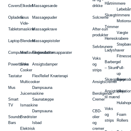
Hårtrimmere
Covers
Elkedel
Massagesæde
drikke
Løbebå
Skægtrimmere
Opladere
Sous
Massagepuder
Solcreme
Motions
Vide-
Trimmer
Tablets
maskine
Massagekrave
After-sun
Vægte
produkter
Herreskrabere
Laptop
Blendere
Massagepistoler
Stepbæ
Selvbrunere
Ladyshaver
Computere
Madlavningsrobotter
Elstimulationsapparater
Fitnesse
Voks
Barbergel
Powerbanks
Slow
Ansigtsdamper
og
– Skum
Pull-
Cooker
strips
up
Tastatur
FlexRelief Knæterapi
Skægplejeprodu
Barer
Multicooker
Ansigtscremer
Mus
Dampsauna
Ansigtspleje
Vibratio
Juicemaskine
Beroligende
til mænd
Smart
Saunatæppe
Cremer
Hulahop
TV
Ismaskine
Voks
Dampsauna
CBD-
og
Foam
Sounds
Brødrister
olier
strips
Rollers
Bars
Isbad
og
Elektrisk
cremer