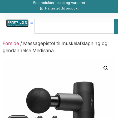
Se produkter testet og vurderet
Få testet dit produkt
Forside
/ Massagepistol til muskelafslapning og
gendannelse Medisana