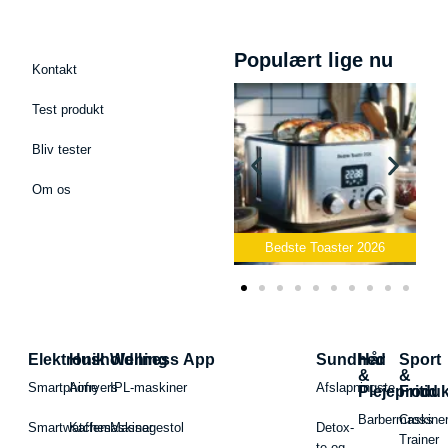
Populært lige nu
Kontakt
Test produkt
Bliv tester
Om os
Bedste Podcast Mikrofon
2026
Bedste Toaster 2026
Bed
Elektronik
Husholdning
Wellness App
Sundhed
Hår
Sport
&
&
Smartphone
Airfryers
IPL-maskiner
Afslapningste
Plejeproduk
Fritid
Barbermaskiner
Cross
Smartwatches
Kaffemaskiner
Massagestol
Detox-
Trainer
te og -