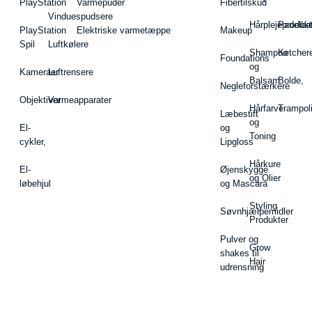
PlayStation
Varmepuder
Fibertilskud
Vinduespudsere
Hårplejeprodukt
Padelba
PlayStation
Elektriske varmetæppe
Makeup
Spil
Luftkølere
Shampoo
Ketcher
Foundations
og
Kameraer
Luftrensere
Balsam
Bolde,
Negleforstærkere
Objektiver
Varmeapparater
Hårfarve
Trampol
Læbestift
og
El-
og
Toning
cykler,
Lipgloss
Hårkure
El-
Øjenskygge
og Olier
løbehjul
og Mascara
Styling
Søvnhjælpemidler
Produkter
Pulver og
Grow
shakes til
Hair
udrensning