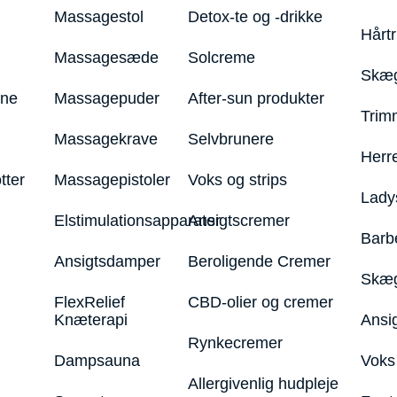
Massagestol
Detox-te og -drikke
Hårt
Massagesæde
Solcreme
Skæg
ine
Massagepuder
After-sun produkter
Trim
Massagekrave
Selvbrunere
Herr
tter
Massagepistoler
Voks og strips
Lady
Elstimulationsapparater
Ansigtscremer
Barb
Ansigtsdamper
Beroligende Cremer
Skæg
FlexRelief
CBD-olier og cremer
Knæterapi
Ansi
Rynkecremer
Dampsauna
Voks 
Allergivenlig hudpleje