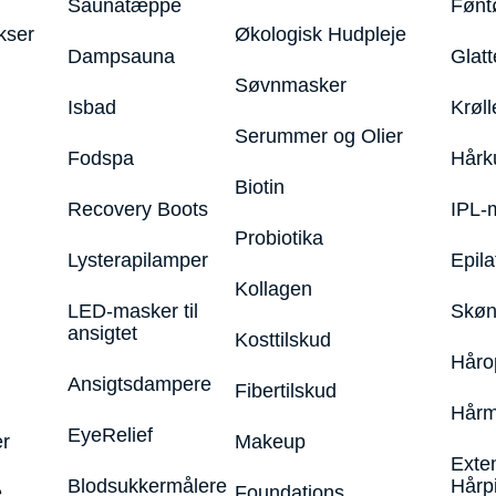
Saunatæppe
Fønt
kser
Økologisk Hudpleje
Dampsauna
Glatt
Søvnmasker
Isbad
Krøll
Serummer og Olier
Fodspa
Hårk
Biotin
Recovery Boots
IPL-
Probiotika
Lysterapilamper
Epila
Kollagen
LED-masker til
Skøn
ansigtet
Kosttilskud
Håro
Ansigtsdampere
Fibertilskud
Hårm
EyeRelief
r
Makeup
Exte
Blodsukkermålere
Hårp
e
Foundations