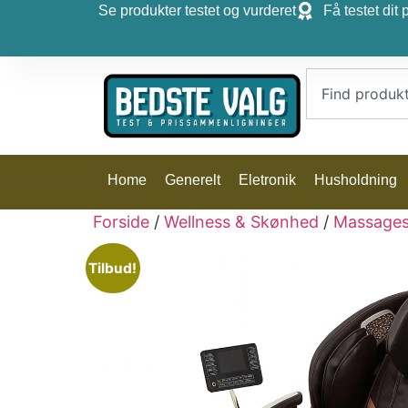
Se produkter testet og vurderet
Få testet dit 
Home
Generelt
Eletronik
Husholdning
Forside
/
Wellness & Skønhed
/
Massages
Tilbud!