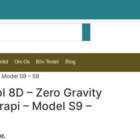
itid
Om Os
Bliv Tester
Blog
– Model S9 – S9
 8D – Zero Gravity
rapi – Model S9 –
kr.