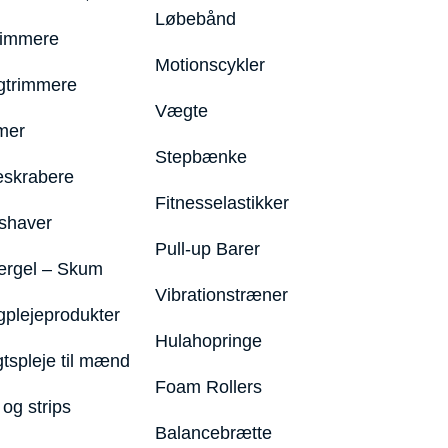
Løbebånd
rimmere
Motionscykler
trimmere
Vægte
mer
Stepbænke
eskrabere
Fitnesselastikker
shaver
Pull-up Barer
ergel – Skum
Vibrationstræner
plejeprodukter
Hulahopringe
gtspleje til mænd
Foam Rollers
og strips
Balancebrætte