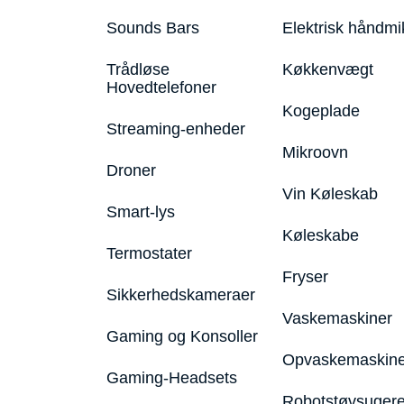
Sounds Bars
Elektrisk håndmi
Trådløse
Køkkenvægt
Hovedtelefoner
Kogeplade
Streaming-enheder
Mikroovn
Droner
Vin Køleskab
Smart-lys
Køleskabe
Termostater
Fryser
Sikkerhedskameraer
Vaskemaskiner
Gaming og Konsoller
Opvaskemaskine
Gaming-Headsets
Robotstøvsuger