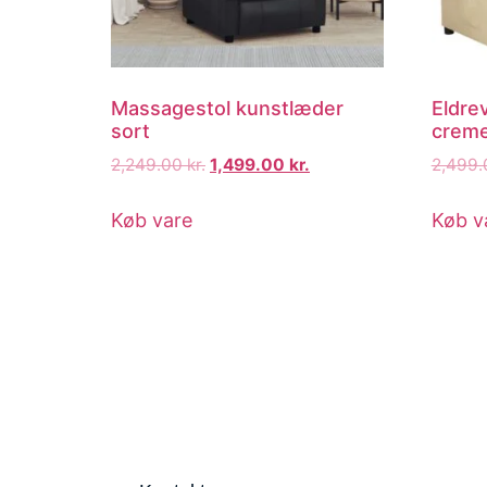
Massagestol kunstlæder
Eldre
sort
creme
2,249.00
kr.
1,499.00
kr.
2,499
Køb vare
Køb v