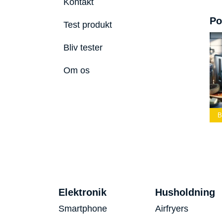
Kontakt
Po
Test produkt
Bliv tester
Om os
ste Led
Bedste Podcast
lygte 2026
Mikrofon 2026
Bedste Toaster 2026
B
Elektronik
Husholdning
Smartphone
Airfryers