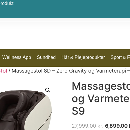
produkt
Wellness App
Sundhed
Hår & Plejeprodukter
Sport & Fr
tol
/ Massagestol 8D – Zero Gravity og Varmeterapi 
Massagestol
og Varmete
S9
27,999.00
kr.
6,899.00