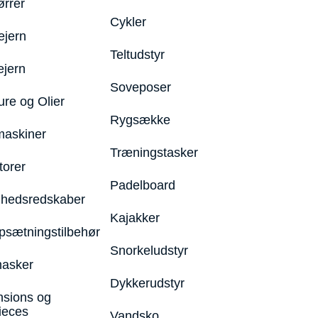
ørrer
Cykler
ejern
Teltudstyr
ejern
Soveposer
ure og Olier
Rygsække
maskiner
Træningstasker
torer
Padelboard
hedsredskaber
Kajakker
psætningstilbehør
Snorkeludstyr
asker
Dykkerudstyr
nsions og
ieces
Vandsko