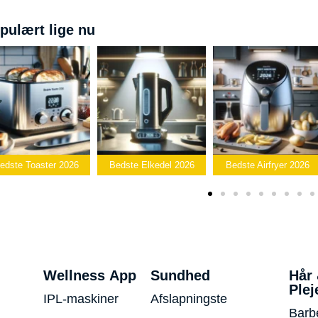
pulært lige nu
Bedste
edste Elkedel 2026
Bedste Airfryer 2026
Popcornmaskine 2026
Wellness App
Sundhed
Hår
Plej
IPL-maskiner
Afslapningste
Barb