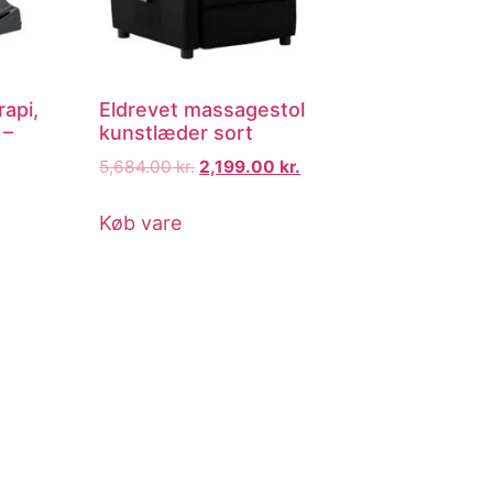
api,
Eldrevet massagestol
 –
kunstlæder sort
5,684.00
kr.
2,199.00
kr.
Køb vare