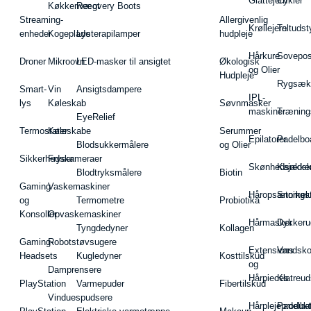
Glattejern
Cykler
Køkkenvægt
Recovery Boots
Streaming-
Allergivenlig
Krøllejern
Teltudst
enheder
Kogeplade
Lysterapilamper
hudpleje
Hårkure
Sovepos
Droner
Mikroovn
LED-masker til ansigtet
Økologisk
og Olier
Hudpleje
Rygsæk
Smart-
Vin
Ansigtsdampere
IPL-
lys
Køleskab
Søvnmasker
maskiner
Træning
EyeRelief
Termostater
Køleskabe
Serummer
Epilatorer
Padelbo
Blodsukkermålere
og Olier
Sikkerhedskameraer
Fryser
Skønhedsredsk
Kajakke
Blodtryksmålere
Biotin
Gaming
Vaskemaskiner
Håropsætningst
Snorkel
og
Termometre
Probiotika
Konsoller
Opvaskemaskiner
Hårmasker
Dykkeru
Tyngdedyner
Kollagen
Gaming-
Robotstøvsugere
Extensions
Vandsk
Headsets
Kugledyner
Kosttilskud
og
Damprensere
Hårpieces
Klatreud
PlayStation
Varmepuder
Fibertilskud
Vinduespudsere
Hårplejeprodukt
Padelba