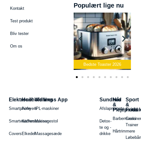
Populært lige nu
Kontakt
Test produkt
Bliv tester
Om os
Bedste Podcast Mikrofon
2026
Bedste Toaster 2026
Elektronik
Husholdning
Wellness App
Sundhed
Hår
Sport
&
&
Smartphone
Airfryers
IPL-maskiner
Afslapningste
Plejeproduk
Fritid
Barbermaskiner
Cross
Smartwatches
Kaffemaskiner
Massagestol
Detox-
Trainer
te og -
Hårtrimmere
Covers
Elkedel
Massagesæde
drikke
Løbebå