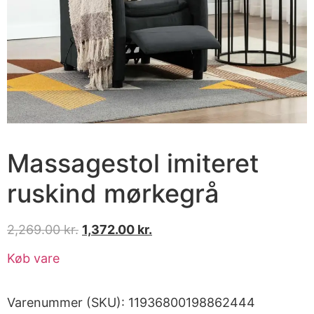
Massagestol imiteret
ruskind mørkegrå
2,269.00
kr.
1,372.00
kr.
Køb vare
Varenummer (SKU):
11936800198862444