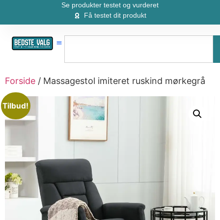
Se produkter testet og vurderet
Få testet dit produkt
Forside
/ Massagestol imiteret ruskind mørkegrå
Tilbud!