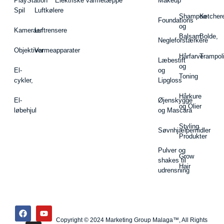
PlayStation
Elektriske varmetæppe
Makeup
Spil
Luftkølere
Shampoo
Ketcher
Foundations
og
Kameraer
Luftrensere
Balsam
Bolde,
Negleforstærkere
Objektiver
Varmeapparater
Hårfarve
Trampol
Læbestift
og
El-
og
Toning
cykler,
Lipgloss
Hårkure
El-
Øjenskygge
og Olier
løbehjul
og Mascara
Styling
Søvnhjælpemidler
Produkter
Pulver og
Grow
shakes til
Hair
udrensning
Copyright © 2024 Marketing Group Malaga™, All Rights