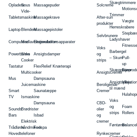
Skægtrimmere
Opladere
Sous
Massagepuder
Solcreme
Motions
Vide-
Trimmer
Tablets
maskine
Massagekrave
After-sun
Vægte
produkter
Herreskrabere
Laptop
Blendere
Massagepistoler
Stepbæ
Selvbrunere
Ladyshaver
Computere
Madlavningsrobotter
Elstimulationsapparater
Fitnesse
Voks
Barbergel
Powerbanks
Slow
Ansigtsdamper
og
– Skum
Pull-
Cooker
strips
up
Tastatur
FlexRelief Knæterapi
Skægplejeprodu
Barer
Multicooker
Ansigtscremer
Mus
Dampsauna
Ansigtspleje
Vibratio
Juicemaskine
Beroligende
til mænd
Smart
Saunatæppe
Cremer
Hulahop
TV
Ismaskine
Voks
Dampsauna
CBD-
og
Foam
Sounds
Brødrister
olier
strips
Rollers
Bars
Isbad
og
Elektrisk
cremer
Føntørrer
Balance
Trådløse
håndmikser
Fodspa
Hovedtelefoner
Rynkecremer