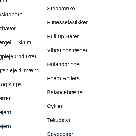
mer
Stepbænke
eskrabere
Fitnesselastikker
shaver
Pull-up Barer
ergel – Skum
Vibrationstræner
plejeprodukter
Hulahopringe
gtspleje til mænd
Foam Rollers
og strips
Balancebrætte
ørrer
Cykler
ejern
Teltudstyr
ejern
Soveposer