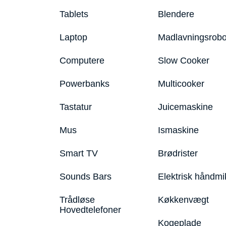
Tablets
Blendere
Laptop
Madlavningsrobo
Computere
Slow Cooker
Powerbanks
Multicooker
Tastatur
Juicemaskine
Mus
Ismaskine
Smart TV
Brødrister
Sounds Bars
Elektrisk håndmi
Trådløse
Køkkenvægt
Hovedtelefoner
Kogeplade