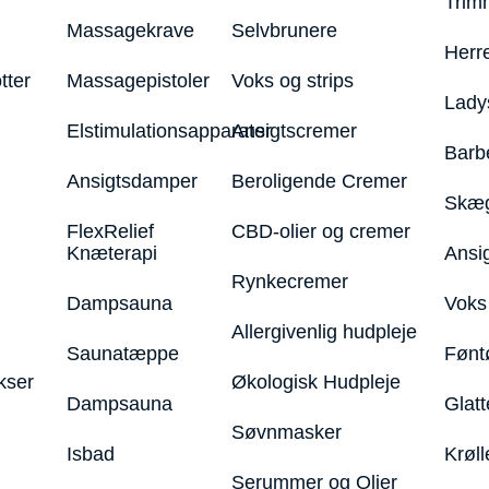
Trim
Massagekrave
Selvbrunere
Herr
tter
Massagepistoler
Voks og strips
Lady
Elstimulationsapparater
Ansigtscremer
Barb
Ansigtsdamper
Beroligende Cremer
Skæg
FlexRelief
CBD-olier og cremer
Knæterapi
Ansi
Rynkecremer
Dampsauna
Voks 
Allergivenlig hudpleje
Saunatæppe
Fønt
kser
Økologisk Hudpleje
Dampsauna
Glatt
Søvnmasker
Isbad
Krøll
Serummer og Olier