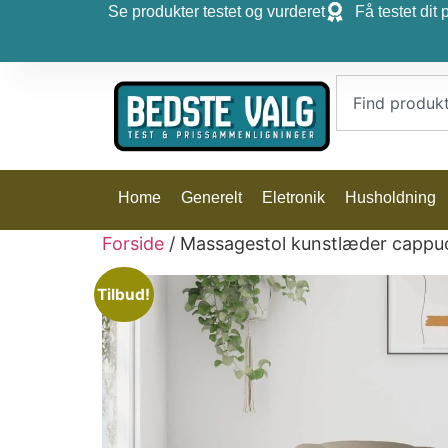
Se produkter testet og vurderet
Få testet dit 
Home
Generelt
Eletronik
Husholdning
Forside
/ Massagestol kunstlæder cappu
Tilbud!