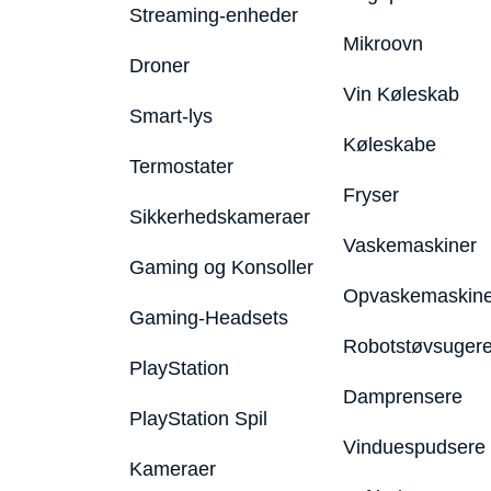
Streaming-enheder
Mikroovn
Droner
Vin Køleskab
Smart-lys
Køleskabe
Termostater
Fryser
Sikkerhedskameraer
Vaskemaskiner
Gaming og Konsoller
Opvaskemaskine
Gaming-Headsets
Robotstøvsuger
PlayStation
Damprensere
PlayStation Spil
Vinduespudsere
Kameraer