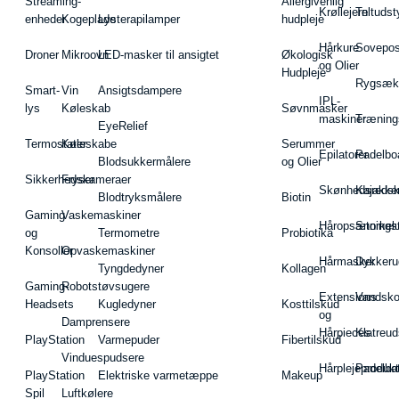
Streaming-
Allergivenlig
Krøllejern
Teltudst
enheder
Kogeplade
Lysterapilamper
hudpleje
Hårkure
Sovepos
Droner
Mikroovn
LED-masker til ansigtet
Økologisk
og Olier
Hudpleje
Rygsæk
Smart-
Vin
Ansigtsdampere
IPL-
lys
Køleskab
Søvnmasker
maskiner
Træning
EyeRelief
Termostater
Køleskabe
Serummer
Epilatorer
Padelbo
Blodsukkermålere
og Olier
Sikkerhedskameraer
Fryser
Skønhedsredsk
Kajakke
Blodtryksmålere
Biotin
Gaming
Vaskemaskiner
Håropsætningst
Snorkel
og
Termometre
Probiotika
Konsoller
Opvaskemaskiner
Hårmasker
Dykkeru
Tyngdedyner
Kollagen
Gaming-
Robotstøvsugere
Extensions
Vandsk
Headsets
Kugledyner
Kosttilskud
og
Damprensere
Hårpieces
Klatreud
PlayStation
Varmepuder
Fibertilskud
Vinduespudsere
Hårplejeprodukt
Padelba
PlayStation
Elektriske varmetæppe
Makeup
Spil
Luftkølere