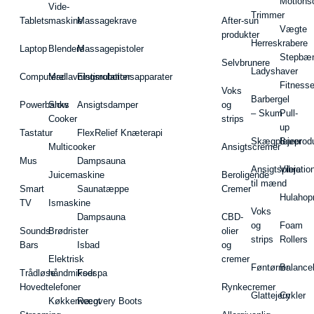
Motions
Vide-
Trimmer
Tablets
maskine
Massagekrave
After-sun
Vægte
produkter
Herreskrabere
Laptop
Blendere
Massagepistoler
Stepbæ
Selvbrunere
Ladyshaver
Computere
Madlavningsrobotter
Elstimulationsapparater
Fitnesse
Voks
Barbergel
Powerbanks
Slow
Ansigtsdamper
og
– Skum
Pull-
Cooker
strips
up
Tastatur
FlexRelief Knæterapi
Skægplejeprodu
Barer
Multicooker
Ansigtscremer
Mus
Dampsauna
Ansigtspleje
Vibratio
Juicemaskine
Beroligende
til mænd
Smart
Saunatæppe
Cremer
Hulahop
TV
Ismaskine
Voks
Dampsauna
CBD-
og
Foam
Sounds
Brødrister
olier
strips
Rollers
Bars
Isbad
og
Elektrisk
cremer
Føntørrer
Balance
Trådløse
håndmikser
Fodspa
Hovedtelefoner
Rynkecremer
Glattejern
Cykler
Køkkenvægt
Recovery Boots