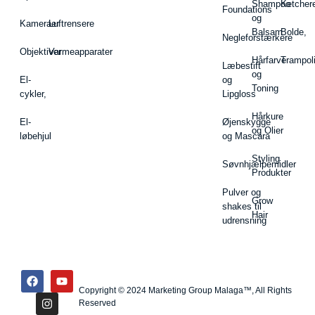
Shampoo
Ketcher
Foundations
og
Kameraer
Luftrensere
Balsam
Bolde,
Negleforstærkere
Objektiver
Varmeapparater
Hårfarve
Trampol
Læbestift
og
El-
og
Toning
cykler,
Lipgloss
Hårkure
El-
Øjenskygge
og Olier
løbehjul
og Mascara
Styling
Søvnhjælpemidler
Produkter
Pulver og
Grow
shakes til
Hair
udrensning
Copyright © 2024 Marketing Group Malaga™, All Rights
Reserved