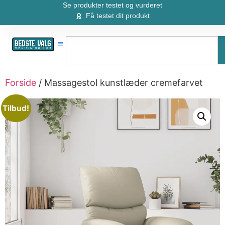
Se produkter testet og vurderet
Få testet dit produkt
Forside
/ Massagestol kunstlæder cremefarvet
Tilbud!