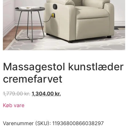
Massagestol kunstlæder
cremefarvet
1,779.00
kr.
1,304.00
kr.
Køb vare
Varenummer (SKU):
11936800866038297