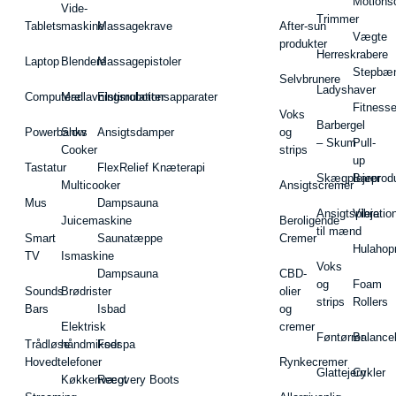
Motions
Vide-
Trimmer
Tablets
maskine
Massagekrave
After-sun
Vægte
produkter
Herreskrabere
Laptop
Blendere
Massagepistoler
Stepbæ
Selvbrunere
Ladyshaver
Computere
Madlavningsrobotter
Elstimulationsapparater
Fitnesse
Voks
Barbergel
Powerbanks
Slow
Ansigtsdamper
og
– Skum
Pull-
Cooker
strips
up
Tastatur
FlexRelief Knæterapi
Skægplejeprodu
Barer
Multicooker
Ansigtscremer
Mus
Dampsauna
Ansigtspleje
Vibratio
Juicemaskine
Beroligende
til mænd
Smart
Saunatæppe
Cremer
Hulahop
TV
Ismaskine
Voks
Dampsauna
CBD-
og
Foam
Sounds
Brødrister
olier
strips
Rollers
Bars
Isbad
og
Elektrisk
cremer
Føntørrer
Balance
Trådløse
håndmikser
Fodspa
Hovedtelefoner
Rynkecremer
Glattejern
Cykler
Køkkenvægt
Recovery Boots