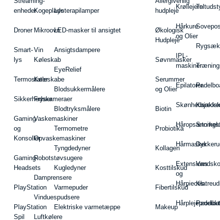
Streaming-
Allergivenlig
Krøllejern
Teltudst
enheder
Kogeplade
Lysterapilamper
hudpleje
Hårkure
Sovepos
Droner
Mikroovn
LED-masker til ansigtet
Økologisk
og Olier
Hudpleje
Rygsæk
Smart-
Vin
Ansigtsdampere
IPL-
lys
Køleskab
Søvnmasker
maskiner
Træning
EyeRelief
Termostater
Køleskabe
Serummer
Epilatorer
Padelbo
Blodsukkermålere
og Olier
Sikkerhedskameraer
Fryser
Skønhedsredsk
Kajakke
Blodtryksmålere
Biotin
Gaming
Vaskemaskiner
Håropsætningst
Snorkel
og
Termometre
Probiotika
Konsoller
Opvaskemaskiner
Hårmasker
Dykkeru
Tyngdedyner
Kollagen
Gaming-
Robotstøvsugere
Extensions
Vandsk
Headsets
Kugledyner
Kosttilskud
og
Damprensere
Hårpieces
Klatreud
PlayStation
Varmepuder
Fibertilskud
Vinduespudsere
Hårplejeprodukt
Padelba
PlayStation
Elektriske varmetæppe
Makeup
Spil
Luftkølere