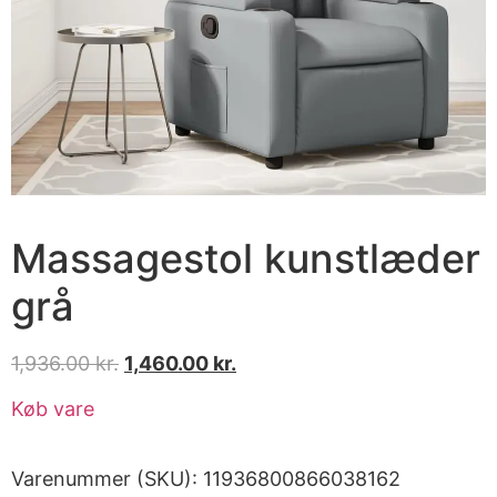
Massagestol kunstlæder
grå
1,936.00
kr.
1,460.00
kr.
Køb vare
Varenummer (SKU):
11936800866038162