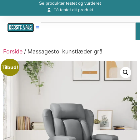
Se produkter testet og vurderet
Få testet dit produkt
Forside
/ Massagestol kunstlæder grå
Tilbud!