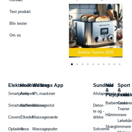
Test produkt
Bliv tester
Om os
Bedste Podcast Mikrofon
2026
Bedste Toaster 2026
Elektronik
Husholdning
Wellness App
Sundhed
Hår
Sport
&
&
Smartphone
Airfryers
IPL-maskiner
Afslapningste
Plejeproduk
Fritid
Barbermaskiner
Cross
Smartwatches
Kaffemaskiner
Massagestol
Detox-
Trainer
te og -
Hårtrimmere
Covers
Elkedel
Massagesæde
drikke
Løbebå
Skægtrimmere
Opladere
Sous
Massagepuder
Solcreme