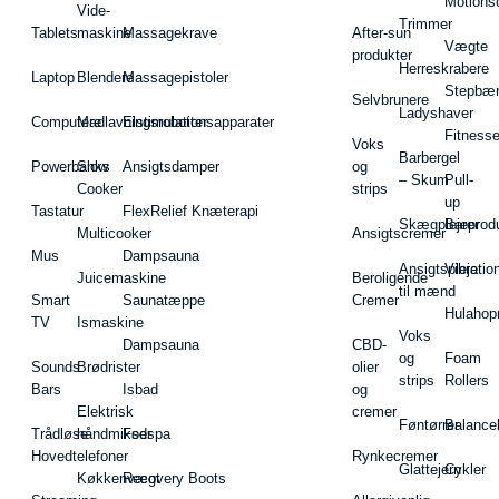
Motions
Vide-
Trimmer
Tablets
maskine
Massagekrave
After-sun
Vægte
produkter
Herreskrabere
Laptop
Blendere
Massagepistoler
Stepbæ
Selvbrunere
Ladyshaver
Computere
Madlavningsrobotter
Elstimulationsapparater
Fitnesse
Voks
Barbergel
Powerbanks
Slow
Ansigtsdamper
og
– Skum
Pull-
Cooker
strips
up
Tastatur
FlexRelief Knæterapi
Skægplejeprodu
Barer
Multicooker
Ansigtscremer
Mus
Dampsauna
Ansigtspleje
Vibratio
Juicemaskine
Beroligende
til mænd
Smart
Saunatæppe
Cremer
Hulahop
TV
Ismaskine
Voks
Dampsauna
CBD-
og
Foam
Sounds
Brødrister
olier
strips
Rollers
Bars
Isbad
og
Elektrisk
cremer
Føntørrer
Balance
Trådløse
håndmikser
Fodspa
Hovedtelefoner
Rynkecremer
Glattejern
Cykler
Køkkenvægt
Recovery Boots