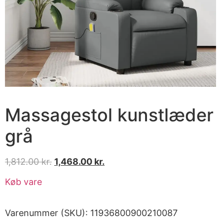
Massagestol kunstlæder
grå
1,812.00
kr.
1,468.00
kr.
Køb vare
Varenummer (SKU):
11936800900210087