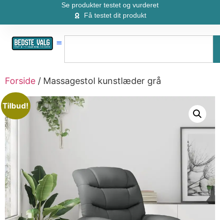
Se produkter testet og vurderet
Få testet dit produkt
Forside
/ Massagestol kunstlæder grå
Tilbud!