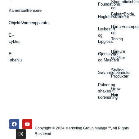
Shampoo
Ketcher
Foundations
og
Kameraer
Luftrensere
Balsam
Bolde,
Negleforstærkere
Objektiver
Varmeapparater
Hårfarve
Trampol
Læbestift
og
El-
og
Toning
cykler,
Lipgloss
Hårkure
El-
Øjenskygge
og Olier
løbehjul
og Mascara
Styling
Søvnhjælpemidler
Produkter
Pulver og
Grow
shakes til
Hair
udrensning
Copyright © 2024 Marketing Group Malaga™, All Rights
Reserved