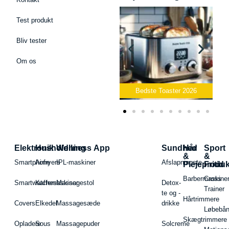
Test produkt
Bliv tester
Om os
Bedste Podcast Mikrofon
2026
Bedste Toaster 2026
Elektronik
Husholdning
Wellness App
Sundhed
Hår
Sport
&
&
Smartphone
Airfryers
IPL-maskiner
Afslapningste
Plejeproduk
Fritid
Barbermaskiner
Cross
Smartwatches
Kaffemaskiner
Massagestol
Detox-
Trainer
te og -
Hårtrimmere
Covers
Elkedel
Massagesæde
drikke
Løbebå
Skægtrimmere
Opladere
Sous
Massagepuder
Solcreme