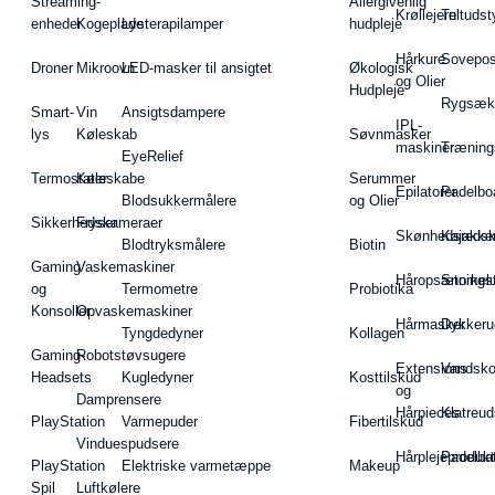
Streaming-
Allergivenlig
Krøllejern
Teltudst
enheder
Kogeplade
Lysterapilamper
hudpleje
Hårkure
Sovepos
Droner
Mikroovn
LED-masker til ansigtet
Økologisk
og Olier
Hudpleje
Rygsæk
Smart-
Vin
Ansigtsdampere
IPL-
lys
Køleskab
Søvnmasker
maskiner
Træning
EyeRelief
Termostater
Køleskabe
Serummer
Epilatorer
Padelbo
Blodsukkermålere
og Olier
Sikkerhedskameraer
Fryser
Skønhedsredsk
Kajakke
Blodtryksmålere
Biotin
Gaming
Vaskemaskiner
Håropsætningst
Snorkel
og
Termometre
Probiotika
Konsoller
Opvaskemaskiner
Hårmasker
Dykkeru
Tyngdedyner
Kollagen
Gaming-
Robotstøvsugere
Extensions
Vandsk
Headsets
Kugledyner
Kosttilskud
og
Damprensere
Hårpieces
Klatreud
PlayStation
Varmepuder
Fibertilskud
Vinduespudsere
Hårplejeprodukt
Padelba
PlayStation
Elektriske varmetæppe
Makeup
Spil
Luftkølere