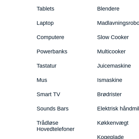
Tablets
Blendere
Laptop
Madlavningsrobo
Computere
Slow Cooker
Powerbanks
Multicooker
Tastatur
Juicemaskine
Mus
Ismaskine
Smart TV
Brødrister
Sounds Bars
Elektrisk håndmi
Trådløse
Køkkenvægt
Hovedtelefoner
Kogeplade