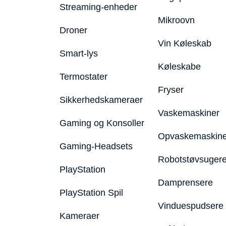
Streaming-enheder
Mikroovn
Droner
Vin Køleskab
Smart-lys
Køleskabe
Termostater
Fryser
Sikkerhedskameraer
Vaskemaskiner
Gaming og Konsoller
Opvaskemaskine
Gaming-Headsets
Robotstøvsuger
PlayStation
Damprensere
PlayStation Spil
Vinduespudsere
Kameraer