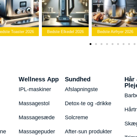
Bedste
Bedste Elkedel 2026
Bedste Airfryer 2026
Popcornmaskin
Wellness App
Sundhed
Hår
Plej
IPL-maskiner
Afslapningste
Barb
Massagestol
Detox-te og -drikke
Hårt
Massagesæde
Solcreme
Skæg
ine
Massagepuder
After-sun produkter