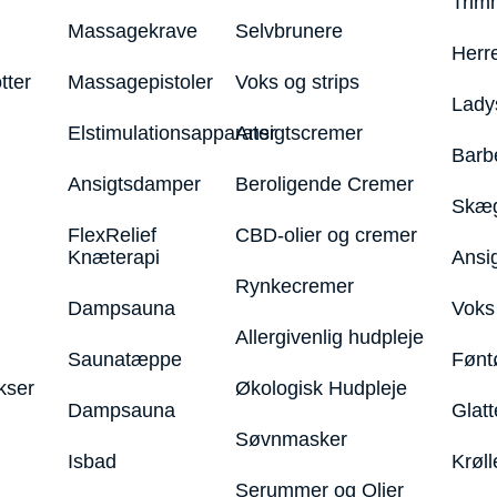
Trim
Massagekrave
Selvbrunere
Herr
tter
Massagepistoler
Voks og strips
Lady
Elstimulationsapparater
Ansigtscremer
Barb
Ansigtsdamper
Beroligende Cremer
Skæg
FlexRelief
CBD-olier og cremer
Knæterapi
Ansi
Rynkecremer
Dampsauna
Voks 
Allergivenlig hudpleje
Saunatæppe
Fønt
kser
Økologisk Hudpleje
Dampsauna
Glatt
Søvnmasker
Isbad
Krøll
Serummer og Olier