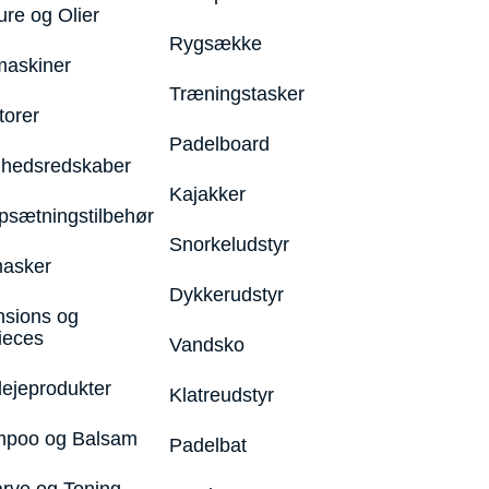
ure og Olier
Rygsække
maskiner
Træningstasker
torer
Padelboard
hedsredskaber
Kajakker
psætningstilbehør
Snorkeludstyr
asker
Dykkerudstyr
nsions og
ieces
Vandsko
lejeprodukter
Klatreudstyr
poo og Balsam
Padelbat
arve og Toning