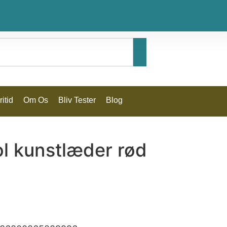
itid
Om Os
Bliv Tester
Blog
l kunstlæder rød