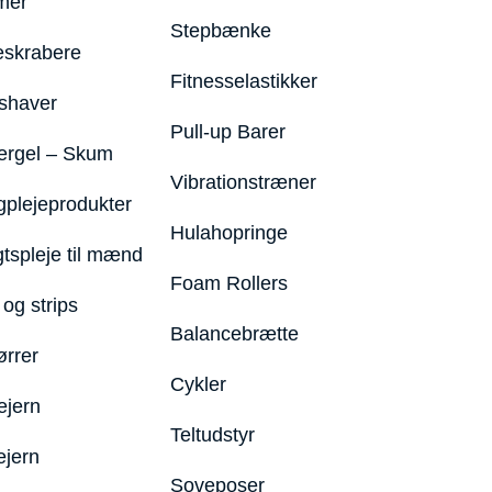
mer
Stepbænke
eskrabere
Fitnesselastikker
shaver
Pull-up Barer
ergel – Skum
Vibrationstræner
plejeprodukter
Hulahopringe
gtspleje til mænd
Foam Rollers
og strips
Balancebrætte
ørrer
Cykler
ejern
Teltudstyr
ejern
Soveposer