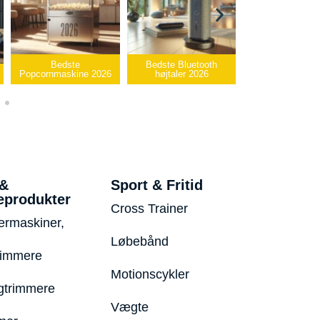
Bedste Bluetooth
Bedste infrarøde
e 2026
højtaler 2026
varmepude 2026
Bedste 
 &
Sport & Fritid
eprodukter
Cross Trainer
ermaskiner,
Løbebånd
rimmere
Motionscykler
trimmere
Vægte