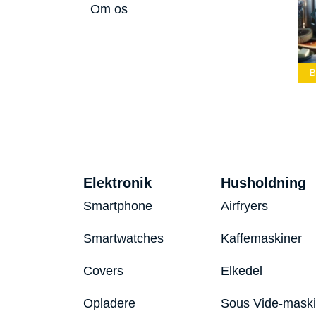
Om os
Bedste Led
Bedste Podcast
Lommelygte 2026
Mikrofon 2026
Bedste Toaster 2026
Elektronik
Husholdning
Smartphone
Airfryers
Smartwatches
Kaffemaskiner
Covers
Elkedel
Opladere
Sous Vide-mask