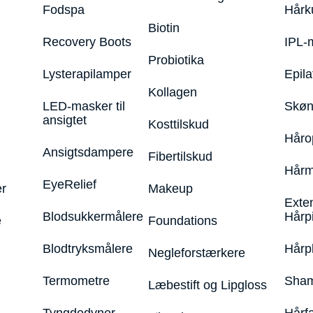
Fodspa
Hårk
Biotin
Recovery Boots
IPL-
Probiotika
Lysterapilamper
Epila
Kollagen
LED-masker til
Skøn
ansigtet
Kosttilskud
Håro
Ansigtsdampere
Fibertilskud
Hårm
EyeRelief
r
Makeup
Exte
Blodsukkermålere
Hårp
e
Foundations
Blodtryksmålere
Hårp
Negleforstærkere
Termometre
Sham
Læbestift og Lipgloss
Tyngdedyner
Hårf