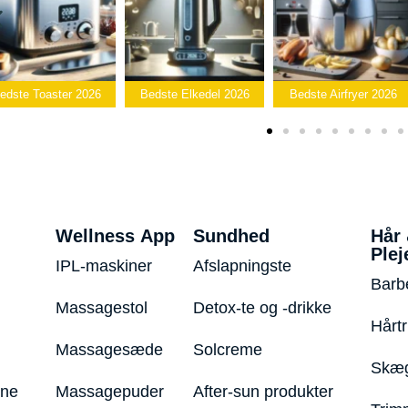
Bedste
Bedste Elkedel 2026
Bedste Airfryer 2026
Popcornmaskine
Wellness App
Sundhed
Hår
Plej
IPL-maskiner
Afslapningste
Barb
Massagestol
Detox-te og -drikke
Hårt
Massagesæde
Solcreme
Skæg
ine
Massagepuder
After-sun produkter