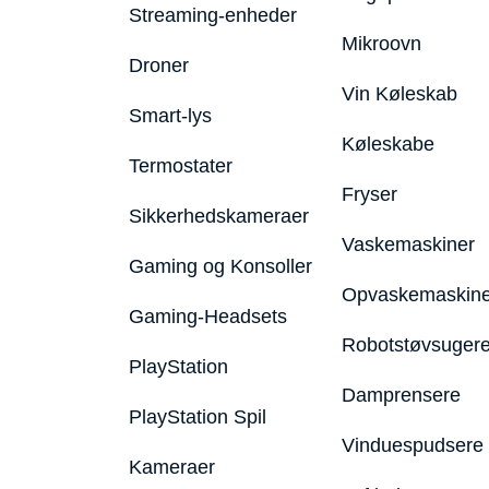
Streaming-enheder
Mikroovn
Droner
Vin Køleskab
Smart-lys
Køleskabe
Termostater
Fryser
Sikkerhedskameraer
Vaskemaskiner
Gaming og Konsoller
Opvaskemaskine
Gaming-Headsets
Robotstøvsuger
PlayStation
Damprensere
PlayStation Spil
Vinduespudsere
Kameraer