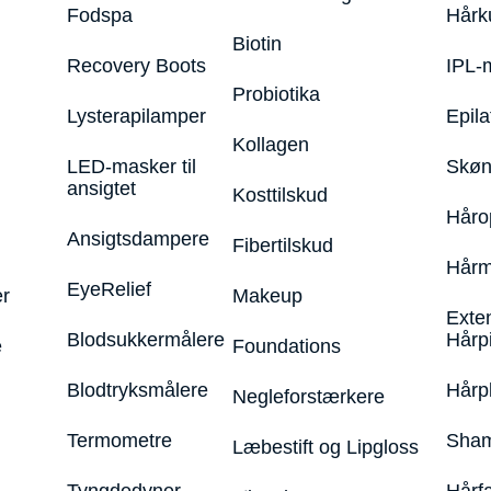
Fodspa
Hårk
Biotin
Recovery Boots
IPL-
Probiotika
Lysterapilamper
Epila
Kollagen
LED-masker til
Skøn
ansigtet
Kosttilskud
Håro
Ansigtsdampere
Fibertilskud
Hårm
EyeRelief
r
Makeup
Exte
Blodsukkermålere
Hårp
e
Foundations
Blodtryksmålere
Hårp
Negleforstærkere
Termometre
Sham
Læbestift og Lipgloss
Tyngdedyner
Hårf