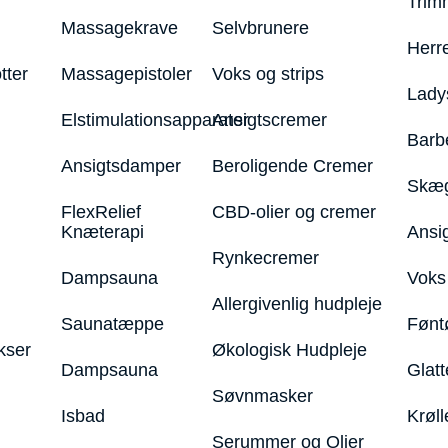
Trim
Massagekrave
Selvbrunere
Herr
tter
Massagepistoler
Voks og strips
Lady
Elstimulationsapparater
Ansigtscremer
Barb
Ansigtsdamper
Beroligende Cremer
Skæg
FlexRelief
CBD-olier og cremer
Knæterapi
Ansi
Rynkecremer
Dampsauna
Voks 
Allergivenlig hudpleje
Saunatæppe
Fønt
kser
Økologisk Hudpleje
Dampsauna
Glatt
Søvnmasker
Isbad
Krøll
Serummer og Olier