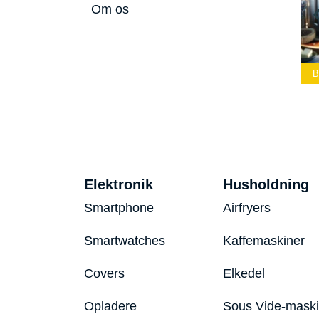
Om os
Bedste Led
Bedste Podcast
Lommelygte 2026
Mikrofon 2026
Bedste Toaster 2026
Elektronik
Husholdning
Smartphone
Airfryers
Smartwatches
Kaffemaskiner
Covers
Elkedel
Opladere
Sous Vide-mask