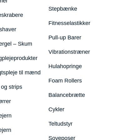
mer
Stepbænke
eskrabere
Fitnesselastikker
shaver
Pull-up Barer
ergel – Skum
Vibrationstræner
plejeprodukter
Hulahopringe
gtspleje til mænd
Foam Rollers
og strips
Balancebrætte
ørrer
Cykler
ejern
Teltudstyr
ejern
Soveposer