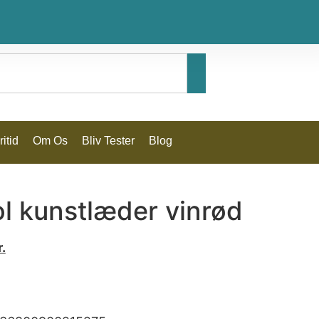
itid
Om Os
Bliv Tester
Blog
l kunstlæder vinrød
r.