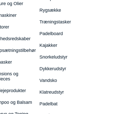
ure og Olier
Rygsække
maskiner
Træningstasker
torer
Padelboard
hedsredskaber
Kajakker
psætningstilbehør
Snorkeludstyr
asker
Dykkerudstyr
nsions og
ieces
Vandsko
lejeprodukter
Klatreudstyr
poo og Balsam
Padelbat
arve og Toning