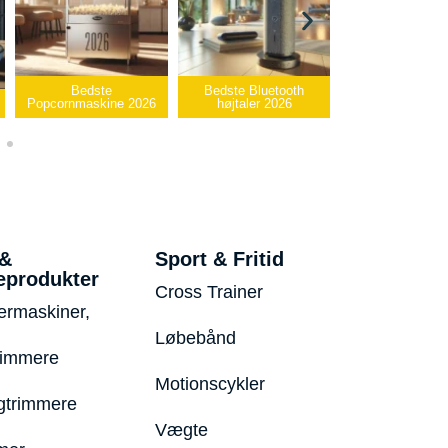
Bedste Bluetooth
Bedste infrarøde
 2026
højtaler 2026
varmepude 2026
Bedste U
 &
Sport & Fritid
eprodukter
Cross Trainer
ermaskiner,
Løbebånd
rimmere
Motionscykler
trimmere
Vægte