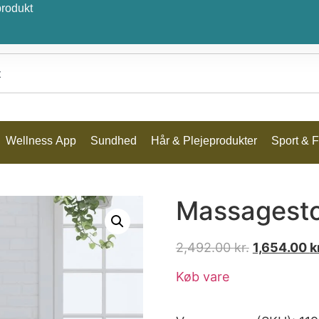
produkt
Wellness App
Sundhed
Hår & Plejeprodukter
Sport & Fr
Massagesto
2,492.00
kr.
1,654.00
k
Køb vare