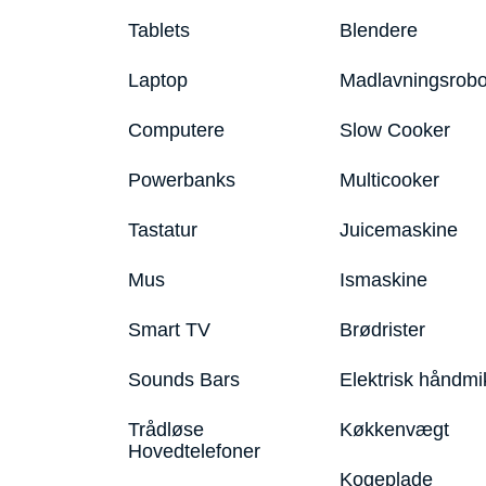
Tablets
Blendere
Laptop
Madlavningsrobo
Computere
Slow Cooker
Powerbanks
Multicooker
Tastatur
Juicemaskine
Mus
Ismaskine
Smart TV
Brødrister
Sounds Bars
Elektrisk håndmi
Trådløse
Køkkenvægt
Hovedtelefoner
Kogeplade