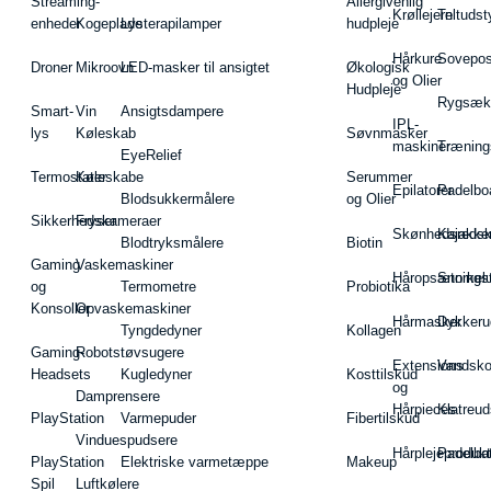
Streaming-
Allergivenlig
Krøllejern
Teltudst
enheder
Kogeplade
Lysterapilamper
hudpleje
Hårkure
Sovepos
Droner
Mikroovn
LED-masker til ansigtet
Økologisk
og Olier
Hudpleje
Rygsæk
Smart-
Vin
Ansigtsdampere
IPL-
lys
Køleskab
Søvnmasker
maskiner
Træning
EyeRelief
Termostater
Køleskabe
Serummer
Epilatorer
Padelbo
Blodsukkermålere
og Olier
Sikkerhedskameraer
Fryser
Skønhedsredsk
Kajakke
Blodtryksmålere
Biotin
Gaming
Vaskemaskiner
Håropsætningst
Snorkel
og
Termometre
Probiotika
Konsoller
Opvaskemaskiner
Hårmasker
Dykkeru
Tyngdedyner
Kollagen
Gaming-
Robotstøvsugere
Extensions
Vandsk
Headsets
Kugledyner
Kosttilskud
og
Damprensere
Hårpieces
Klatreud
PlayStation
Varmepuder
Fibertilskud
Vinduespudsere
Hårplejeprodukt
Padelba
PlayStation
Elektriske varmetæppe
Makeup
Spil
Luftkølere