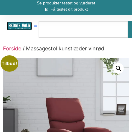
Se produkter testet og vurderet
Få testet dit produkt
Forside
/ Massagestol kunstlæder vinrød
Tilbud!