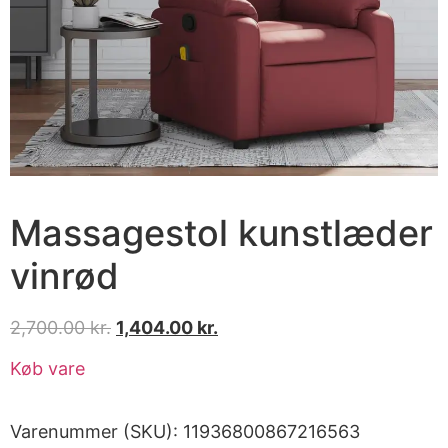
Massagestol kunstlæder
vinrød
2,700.00
kr.
1,404.00
kr.
Køb vare
Varenummer (SKU):
11936800867216563