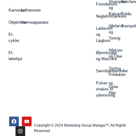
Shampoo
Ketcher
Foundations
og
Kameraer
Luftrensere
Balsam
Bolde,
Negleforstærkere
Objektiver
Varmeapparater
Hårfarve
Trampol
Læbestift
og
El-
og
Toning
cykler,
Lipgloss
Hårkure
El-
Øjenskygge
og Olier
løbehjul
og Mascara
Styling
Søvnhjælpemidler
Produkter
Pulver og
Grow
shakes til
Hair
udrensning
Copyright © 2024 Marketing Group Malaga™, All Rights
Reserved