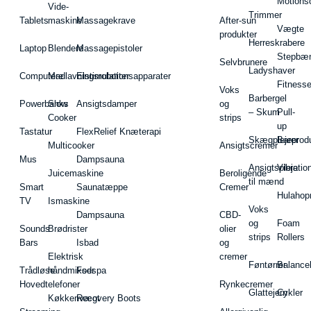
Motions
Vide-
Trimmer
Tablets
maskine
Massagekrave
After-sun
Vægte
produkter
Herreskrabere
Laptop
Blendere
Massagepistoler
Stepbæ
Selvbrunere
Ladyshaver
Computere
Madlavningsrobotter
Elstimulationsapparater
Fitnesse
Voks
Barbergel
Powerbanks
Slow
Ansigtsdamper
og
– Skum
Pull-
Cooker
strips
up
Tastatur
FlexRelief Knæterapi
Skægplejeprodu
Barer
Multicooker
Ansigtscremer
Mus
Dampsauna
Ansigtspleje
Vibratio
Juicemaskine
Beroligende
til mænd
Smart
Saunatæppe
Cremer
Hulahop
TV
Ismaskine
Voks
Dampsauna
CBD-
og
Foam
Sounds
Brødrister
olier
strips
Rollers
Bars
Isbad
og
Elektrisk
cremer
Føntørrer
Balance
Trådløse
håndmikser
Fodspa
Hovedtelefoner
Rynkecremer
Glattejern
Cykler
Køkkenvægt
Recovery Boots