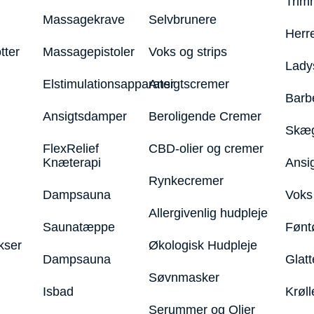
Trim
Massagekrave
Selvbrunere
Herr
tter
Massagepistoler
Voks og strips
Lady
Elstimulationsapparater
Ansigtscremer
Barb
Ansigtsdamper
Beroligende Cremer
Skæg
FlexRelief
CBD-olier og cremer
Knæterapi
Ansi
Rynkecremer
Dampsauna
Voks 
Allergivenlig hudpleje
Saunatæppe
Fønt
kser
Økologisk Hudpleje
Dampsauna
Glatt
Søvnmasker
Isbad
Krøll
Serummer og Olier