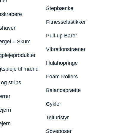
mer
Stepbænke
eskrabere
Fitnesselastikker
shaver
Pull-up Barer
ergel – Skum
Vibrationstræner
plejeprodukter
Hulahopringe
gtspleje til mænd
Foam Rollers
og strips
Balancebrætte
ørrer
Cykler
ejern
Teltudstyr
ejern
Soveposer