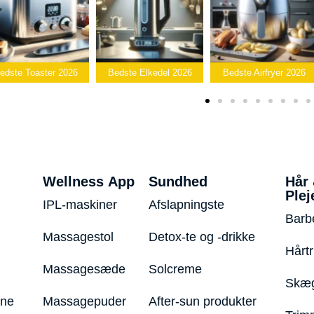
Beds
26
Bedste Elkedel 2026
Bedste Airfryer 2026
Popcornmask
Wellness App
Sundhed
Hår
Plej
IPL-maskiner
Afslapningste
Barb
Massagestol
Detox-te og -drikke
Hårt
Massagesæde
Solcreme
Skæg
ine
Massagepuder
After-sun produkter