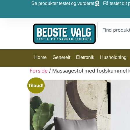
Se produkter testet og vurderet
Få testet dit 
Home
Generelt
Eletronik
Husholdning
Forside
/ Massagestol med fodskammel k
Tilbud!