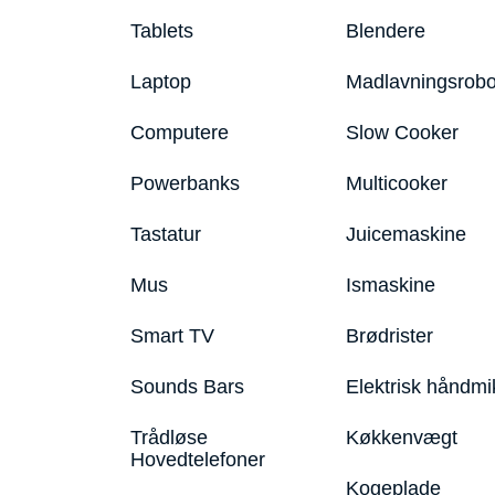
Tablets
Blendere
Laptop
Madlavningsrobo
Computere
Slow Cooker
Powerbanks
Multicooker
Tastatur
Juicemaskine
Mus
Ismaskine
Smart TV
Brødrister
Sounds Bars
Elektrisk håndmi
Trådløse
Køkkenvægt
Hovedtelefoner
Kogeplade