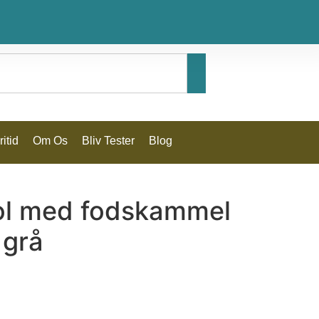
itid
Om Os
Bliv Tester
Blog
ol med fodskammel
 grå