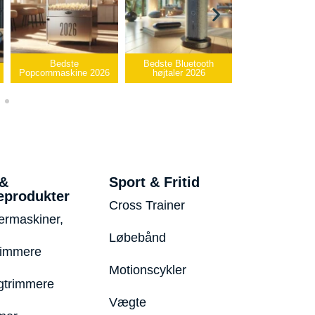
te
Bedste Bluetooth
Bedste infrarøde
ine 2026
højtaler 2026
varmepude 2026
Bedst
 &
Sport & Fritid
eprodukter
Cross Trainer
ermaskiner,
Løbebånd
rimmere
Motionscykler
trimmere
Vægte