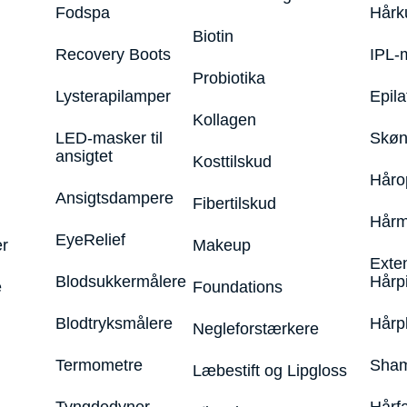
Fodspa
Hårk
Biotin
Recovery Boots
IPL-
Probiotika
Lysterapilamper
Epila
Kollagen
LED-masker til
Skøn
ansigtet
Kosttilskud
Håro
Ansigtsdampere
Fibertilskud
Hårm
EyeRelief
r
Makeup
Exte
Blodsukkermålere
Hårp
e
Foundations
Blodtryksmålere
Hårp
Negleforstærkere
Termometre
Sham
Læbestift og Lipgloss
Tyngdedyner
Hårf