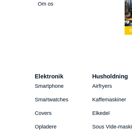
Om os
Bedste Led
Bedste Podcast
Lommelygte 2026
Mikrofon 2026
Bedste Toaster 20
Elektronik
Husholdning
Smartphone
Airfryers
Smartwatches
Kaffemaskiner
Covers
Elkedel
Opladere
Sous Vide-mask