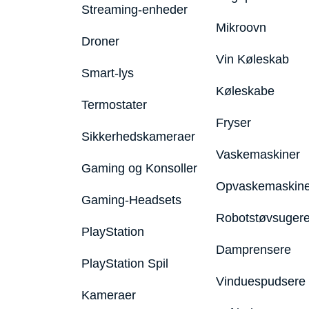
Streaming-enheder
Mikroovn
Droner
Vin Køleskab
Smart-lys
Køleskabe
Termostater
Fryser
Sikkerhedskameraer
Vaskemaskiner
Gaming og Konsoller
Opvaskemaskine
Gaming-Headsets
Robotstøvsuger
PlayStation
Damprensere
PlayStation Spil
Vinduespudsere
Kameraer