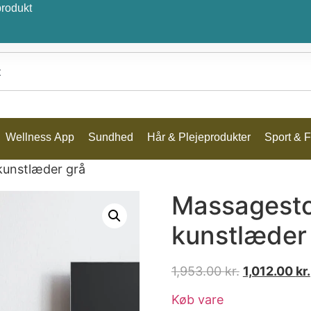
produkt
Wellness App
Sundhed
Hår & Plejeprodukter
Sport & Fr
unstlæder grå
Massagest
kunstlæder
1,953.00
kr.
1,012.00
kr.
Køb vare