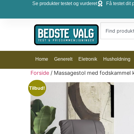
Se produkter testet og vurderet
Få testet dit 
Home
Generelt
Eletronik
Husholdning
Forside
/ Massagestol med fodskammel k
Tilbud!