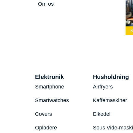
Om os
Bedste Led
Bedste Podcast
Lommelygte 2026
Mikrofon 2026
Bedste Toaster 2
Elektronik
Husholdning
Smartphone
Airfryers
Smartwatches
Kaffemaskiner
Covers
Elkedel
Opladere
Sous Vide-mask