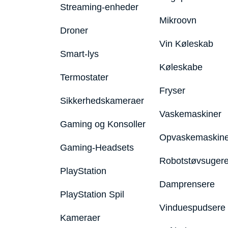
Streaming-enheder
Mikroovn
Droner
Vin Køleskab
Smart-lys
Køleskabe
Termostater
Fryser
Sikkerhedskameraer
Vaskemaskiner
Gaming og Konsoller
Opvaskemaskine
Gaming-Headsets
Robotstøvsuger
PlayStation
Damprensere
PlayStation Spil
Vinduespudsere
Kameraer