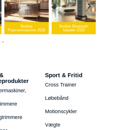
ste
Bedste Bluetooth
Bedste infrarøde
skine 2026
højtaler 2026
varmepude 2026
Beds
 &
Sport & Fritid
eprodukter
Cross Trainer
ermaskiner,
Løbebånd
rimmere
Motionscykler
trimmere
Vægte