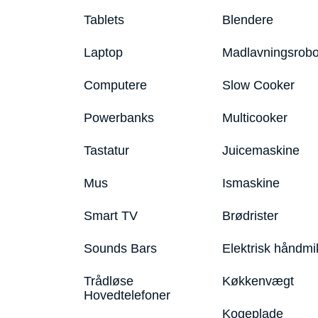
Tablets
Blendere
Laptop
Madlavningsrobo
Computere
Slow Cooker
Powerbanks
Multicooker
Tastatur
Juicemaskine
Mus
Ismaskine
Smart TV
Brødrister
Sounds Bars
Elektrisk håndmi
Trådløse
Køkkenvægt
Hovedtelefoner
Kogeplade