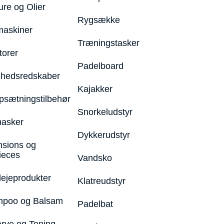
ure og Olier
Rygsække
maskiner
Træningstasker
torer
Padelboard
hedsredskaber
Kajakker
psætningstilbehør
Snorkeludstyr
asker
Dykkerudstyr
nsions og
ieces
Vandsko
lejeprodukter
Klatreudstyr
poo og Balsam
Padelbat
arve og Toning