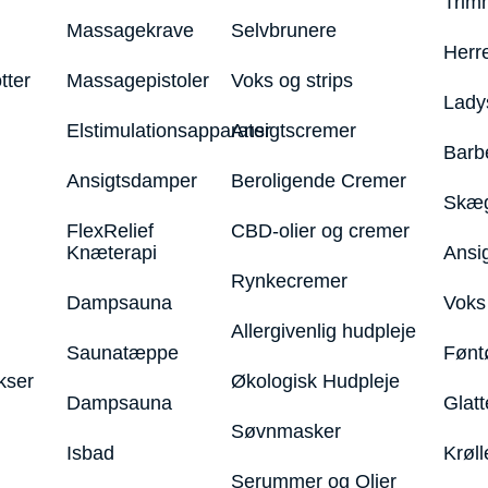
Trim
Massagekrave
Selvbrunere
Herr
tter
Massagepistoler
Voks og strips
Lady
Elstimulationsapparater
Ansigtscremer
Barb
Ansigtsdamper
Beroligende Cremer
Skæg
FlexRelief
CBD-olier og cremer
Knæterapi
Ansi
Rynkecremer
Dampsauna
Voks 
Allergivenlig hudpleje
Saunatæppe
Fønt
kser
Økologisk Hudpleje
Dampsauna
Glatt
Søvnmasker
Isbad
Krøll
Serummer og Olier