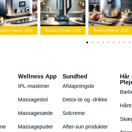
Bed
026
Bedste Elkedel 2026
Bedste Airfryer 2026
Popcornma
Wellness App
Sundhed
Hår
Plej
IPL-maskiner
Afslapningste
Barb
Massagestol
Detox-te og -drikke
Hårt
Massagesæde
Solcreme
Skæg
ine
Massagepuder
After-sun produkter