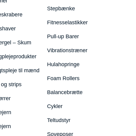
mer
Stepbænke
eskrabere
Fitnesselastikker
shaver
Pull-up Barer
ergel – Skum
Vibrationstræner
plejeprodukter
Hulahopringe
gtspleje til mænd
Foam Rollers
og strips
Balancebrætte
ørrer
Cykler
ejern
Teltudstyr
ejern
Soveposer