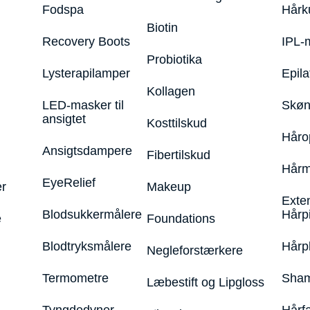
Fodspa
Hårk
Biotin
Recovery Boots
IPL-
Probiotika
Lysterapilamper
Epila
Kollagen
LED-masker til
Skøn
ansigtet
Kosttilskud
Håro
Ansigtsdampere
Fibertilskud
Hårm
EyeRelief
r
Makeup
Exte
Blodsukkermålere
Hårp
e
Foundations
Blodtryksmålere
Hårp
Negleforstærkere
Termometre
Sham
Læbestift og Lipgloss
Tyngdedyner
Hårf