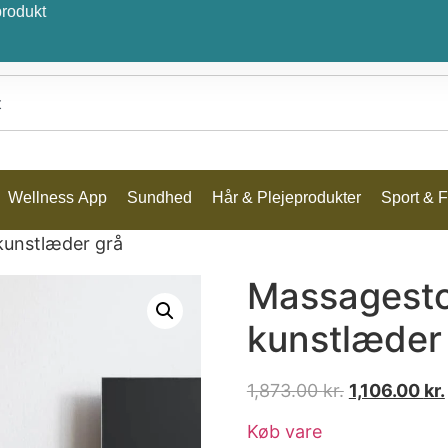
produkt
Wellness App
Sundhed
Hår & Plejeprodukter
Sport & Fr
unstlæder grå
Massagest
kunstlæder
1,873.00
kr.
1,106.00
kr.
Køb vare