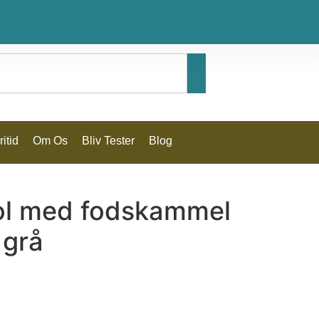
itid
Om Os
Bliv Tester
Blog
ol med fodskammel
 grå