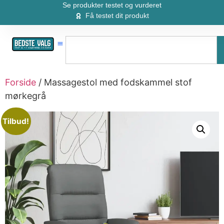
Se produkter testet og vurderet
Få testet dit produkt
Forside
/ Massagestol med fodskammel stof
mørkegrå
Tilbud!