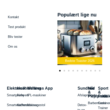
Populært lige nu
Kontakt
Test produkt
Bliv tester
Om os
Bedste Podcast Mikrofon
2026
Bedste Toaster 2026
Elektronik
Husholdning
Wellness App
Sundhed
Hår
Sport
&
&
Smartphone
Airfryers
IPL-maskiner
Afslapningste
Plejeproduk
Fritid
Barbermaskiner
Cross
Smartwatches
Kaffemaskiner
Massagestol
Detox-
Trainer
te og -