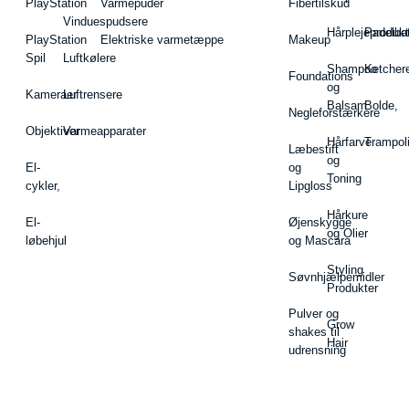
PlayStation
Varmepuder
Fibertilskud
Vinduespudsere
Hårplejeprodukt
Padelba
PlayStation
Elektriske varmetæppe
Makeup
Spil
Luftkølere
Shampoo
Ketcher
Foundations
og
Kameraer
Luftrensere
Balsam
Bolde,
Negleforstærkere
Objektiver
Varmeapparater
Hårfarve
Trampol
Læbestift
og
El-
og
Toning
cykler,
Lipgloss
Hårkure
El-
Øjenskygge
og Olier
løbehjul
og Mascara
Styling
Søvnhjælpemidler
Produkter
Pulver og
Grow
shakes til
Hair
udrensning