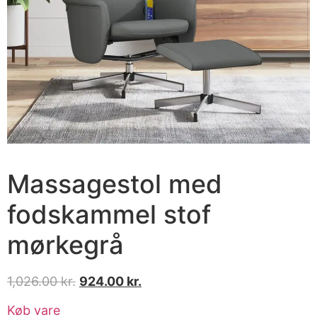
Massagestol med
fodskammel stof
mørkegrå
1,026.00
kr.
924.00
kr.
Køb vare