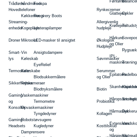
Føntørrer
Balance
Trådløse
håndmikser
Fodspa
Hovedtelefoner
Rynkecremer
Glattejern
Cykler
Køkkenvægt
Recovery Boots
Streaming-
Allergivenlig
Krøllejern
Teltudst
enheder
Kogeplade
Lysterapilamper
hudpleje
Hårkure
Sovepos
Droner
Mikroovn
LED-masker til ansigtet
Økologisk
og Olier
Hudpleje
Rygsæk
Smart-
Vin
Ansigtsdampere
IPL-
lys
Køleskab
Søvnmasker
maskiner
Træning
EyeRelief
Termostater
Køleskabe
Serummer
Epilatorer
Padelbo
Blodsukkermålere
og Olier
Sikkerhedskameraer
Fryser
Skønhedsredsk
Kajakke
Blodtryksmålere
Biotin
Gaming
Vaskemaskiner
Håropsætningst
Snorkel
og
Termometre
Probiotika
Konsoller
Opvaskemaskiner
Hårmasker
Dykkeru
Tyngdedyner
Kollagen
Gaming-
Robotstøvsugere
Extensions
Vandsk
Headsets
Kugledyner
Kosttilskud
og
Damprensere
Hårpieces
Klatreud