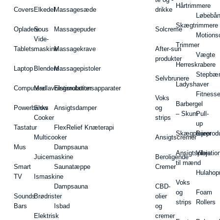
Hårtrimmere
Covers
Elkedel
Massagesæde
drikke
Løbebå
Skægtrimmere
Opladere
Sous
Massagepuder
Solcreme
Motions
Vide-
Trimmer
Tablets
maskine
Massagekrave
After-sun
Vægte
produkter
Herreskrabere
Laptop
Blendere
Massagepistoler
Stepbæ
Selvbrunere
Ladyshaver
Computere
Madlavningsrobotter
Elstimulationsapparater
Fitnesse
Voks
Barbergel
Powerbanks
Slow
Ansigtsdamper
og
– Skum
Pull-
Cooker
strips
up
Tastatur
FlexRelief Knæterapi
Skægplejeprodu
Barer
Multicooker
Ansigtscremer
Mus
Dampsauna
Ansigtspleje
Vibratio
Juicemaskine
Beroligende
til mænd
Smart
Saunatæppe
Cremer
Hulahop
TV
Ismaskine
Voks
Dampsauna
CBD-
og
Foam
Sounds
Brødrister
olier
strips
Rollers
Bars
Isbad
og
Elektrisk
cremer