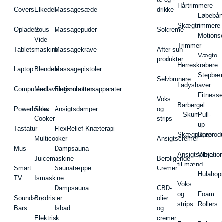
Hårtrimmere
Covers
Elkedel
Massagesæde
drikke
Løbebå
Skægtrimmere
Opladere
Sous
Massagepuder
Solcreme
Motions
Vide-
Trimmer
Tablets
maskine
Massagekrave
After-sun
Vægte
produkter
Herreskrabere
Laptop
Blendere
Massagepistoler
Stepbæ
Selvbrunere
Ladyshaver
Computere
Madlavningsrobotter
Elstimulationsapparater
Fitnesse
Voks
Barbergel
Powerbanks
Slow
Ansigtsdamper
og
– Skum
Pull-
Cooker
strips
up
Tastatur
FlexRelief Knæterapi
Skægplejeprodu
Barer
Multicooker
Ansigtscremer
Mus
Dampsauna
Ansigtspleje
Vibratio
Juicemaskine
Beroligende
til mænd
Smart
Saunatæppe
Cremer
Hulahop
TV
Ismaskine
Voks
Dampsauna
CBD-
og
Foam
Sounds
Brødrister
olier
strips
Rollers
Bars
Isbad
og
Elektrisk
cremer