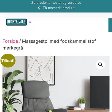
Se produkter testet og vurderet
Få testet dit produkt
Forside
/ Massagestol med fodskammel stof
mørkegrå
Tilbud!