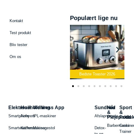
Populært lige nu
Kontakt
Test produkt
Bliv tester
Om os
Bedste Podcast Mikrofon
2026
Bedste Toaster 2026
Elektronik
Husholdning
Wellness App
Sundhed
Hår
Sport
&
&
Smartphone
Airfryers
IPL-maskiner
Afslapningste
Plejeproduk
Fritid
Barbermaskiner
Cross
Smartwatches
Kaffemaskiner
Massagestol
Detox-
Trainer
te og -