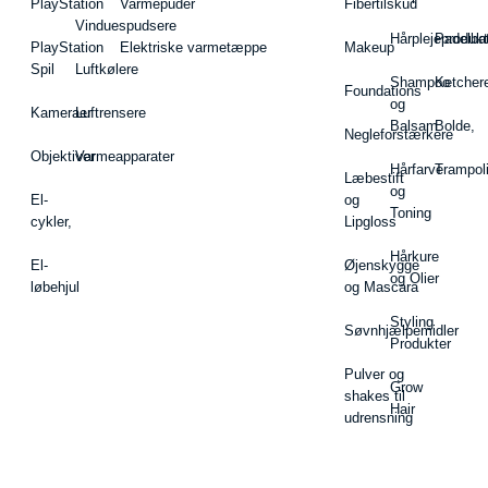
PlayStation
Varmepuder
Fibertilskud
Vinduespudsere
Hårplejeprodukt
Padelba
PlayStation
Elektriske varmetæppe
Makeup
Spil
Luftkølere
Shampoo
Ketcher
Foundations
og
Kameraer
Luftrensere
Balsam
Bolde,
Negleforstærkere
Objektiver
Varmeapparater
Hårfarve
Trampol
Læbestift
og
El-
og
Toning
cykler,
Lipgloss
Hårkure
El-
Øjenskygge
og Olier
løbehjul
og Mascara
Styling
Søvnhjælpemidler
Produkter
Pulver og
Grow
shakes til
Hair
udrensning