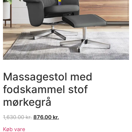
Massagestol med
fodskammel stof
mørkegrå
1,630.00
kr.
876.00
kr.
Køb vare