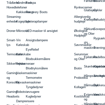
Føntørrer
Balance
Trådløse
håndmikser
Fodspa
Hovedtelefoner
Rynkecremer
Glattejern
Cykler
Køkkenvægt
Recovery Boots
Streaming-
Allergivenlig
Krøllejern
Teltudst
enheder
Kogeplade
Lysterapilamper
hudpleje
Hårkure
Sovepos
Droner
Mikroovn
LED-masker til ansigtet
Økologisk
og Olier
Hudpleje
Rygsæk
Smart-
Vin
Ansigtsdampere
IPL-
lys
Køleskab
Søvnmasker
maskiner
Træning
EyeRelief
Termostater
Køleskabe
Serummer
Epilatorer
Padelbo
Blodsukkermålere
og Olier
Sikkerhedskameraer
Fryser
Skønhedsredsk
Kajakke
Blodtryksmålere
Biotin
Gaming
Vaskemaskiner
Håropsætningst
Snorkel
og
Termometre
Probiotika
Konsoller
Opvaskemaskiner
Hårmasker
Dykkeru
Tyngdedyner
Kollagen
Gaming-
Robotstøvsugere
Extensions
Vandsk
Headsets
Kugledyner
Kosttilskud
og
Damprensere
Hårpieces
Klatreud