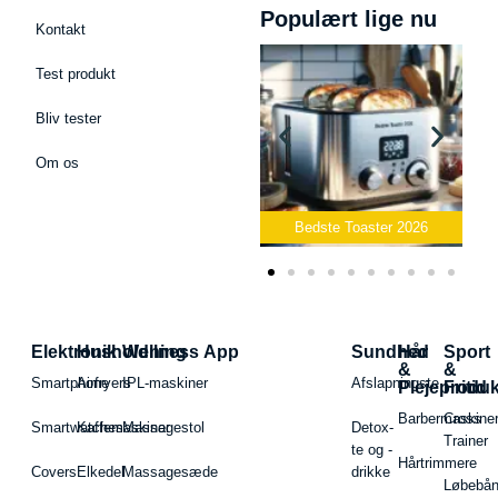
Populært lige nu
Kontakt
Test produkt
Bliv tester
Om os
Bedste Podcast Mikrofon
2026
Bedste Toaster 2026
Elektronik
Husholdning
Wellness App
Sundhed
Hår
Sport
&
&
Smartphone
Airfryers
IPL-maskiner
Afslapningste
Plejeproduk
Fritid
Barbermaskiner
Cross
Smartwatches
Kaffemaskiner
Massagestol
Detox-
Trainer
te og -
Hårtrimmere
Covers
Elkedel
Massagesæde
drikke
Løbebå