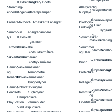
Glattejern
Cykler
Køkkenvægt
Recovery Boots
Streaming-
Allergivenlig
Krøllejern
Teltudst
enheder
Kogeplade
Lysterapilamper
hudpleje
Hårkure
Sovepos
Droner
Mikroovn
LED-masker til ansigtet
Økologisk
og Olier
Hudpleje
Rygsæk
Smart-
Vin
Ansigtsdampere
IPL-
lys
Køleskab
Søvnmasker
maskiner
Træning
EyeRelief
Termostater
Køleskabe
Serummer
Epilatorer
Padelbo
Blodsukkermålere
og Olier
Sikkerhedskameraer
Fryser
Skønhedsredsk
Kajakke
Blodtryksmålere
Biotin
Gaming
Vaskemaskiner
Håropsætningst
Snorkel
og
Termometre
Probiotika
Konsoller
Opvaskemaskiner
Hårmasker
Dykkeru
Tyngdedyner
Kollagen
Gaming-
Robotstøvsugere
Extensions
Vandsk
Headsets
Kugledyner
Kosttilskud
og
Damprensere
Hårpieces
Klatreud
PlayStation
Varmepuder
Fibertilskud
Vinduespudsere
Hårplejeprodukt
Padelba