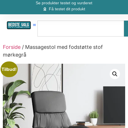
Se produkter testet og vurderet
Få testet dit produkt
Forside
/ Massagestol med fodstøtte stof
mørkegrå
Tilbud!