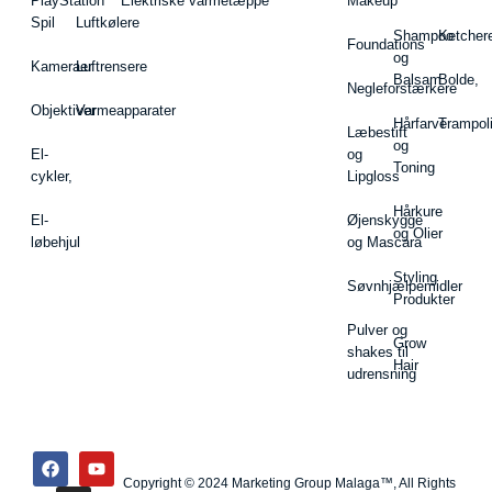
PlayStation
Elektriske varmetæppe
Makeup
Spil
Luftkølere
Shampoo
Ketcher
Foundations
og
Kameraer
Luftrensere
Balsam
Bolde,
Negleforstærkere
Objektiver
Varmeapparater
Hårfarve
Trampol
Læbestift
og
El-
og
Toning
cykler,
Lipgloss
Hårkure
El-
Øjenskygge
og Olier
løbehjul
og Mascara
Styling
Søvnhjælpemidler
Produkter
Pulver og
Grow
shakes til
Hair
udrensning
Copyright © 2024 Marketing Group Malaga™, All Rights