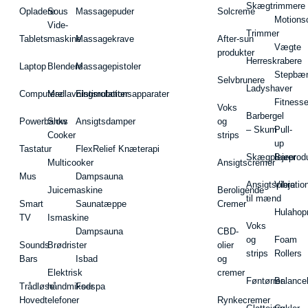
Skægtrimmere
Opladere
Sous
Massagepuder
Solcreme
Motions
Vide-
Trimmer
Tablets
maskine
Massagekrave
After-sun
Vægte
produkter
Herreskrabere
Laptop
Blendere
Massagepistoler
Stepbæ
Selvbrunere
Ladyshaver
Computere
Madlavningsrobotter
Elstimulationsapparater
Fitnesse
Voks
Barbergel
Powerbanks
Slow
Ansigtsdamper
og
– Skum
Pull-
Cooker
strips
up
Tastatur
FlexRelief Knæterapi
Skægplejeprodu
Barer
Multicooker
Ansigtscremer
Mus
Dampsauna
Ansigtspleje
Vibratio
Juicemaskine
Beroligende
til mænd
Smart
Saunatæppe
Cremer
Hulahop
TV
Ismaskine
Voks
Dampsauna
CBD-
og
Foam
Sounds
Brødrister
olier
strips
Rollers
Bars
Isbad
og
Elektrisk
cremer
Føntørrer
Balance
Trådløse
håndmikser
Fodspa
Hovedtelefoner
Rynkecremer