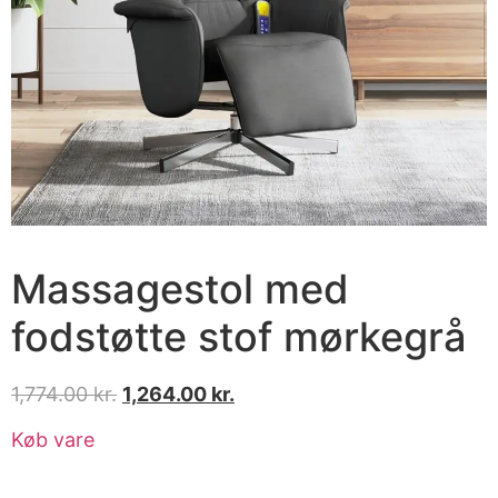
Massagestol med
fodstøtte stof mørkegrå
1,774.00
kr.
1,264.00
kr.
Køb vare