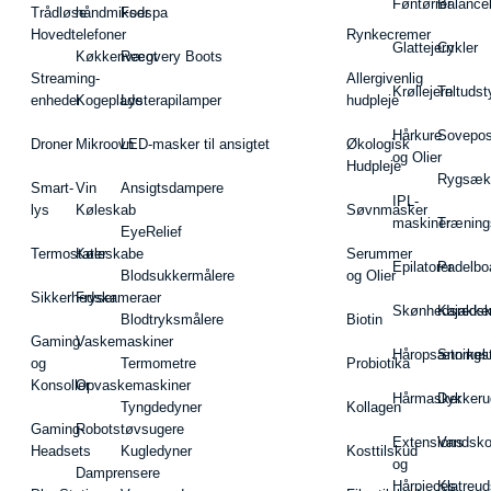
Føntørrer
Balance
Trådløse
håndmikser
Fodspa
Hovedtelefoner
Rynkecremer
Glattejern
Cykler
Køkkenvægt
Recovery Boots
Streaming-
Allergivenlig
Krøllejern
Teltudst
enheder
Kogeplade
Lysterapilamper
hudpleje
Hårkure
Sovepos
Droner
Mikroovn
LED-masker til ansigtet
Økologisk
og Olier
Hudpleje
Rygsæk
Smart-
Vin
Ansigtsdampere
IPL-
lys
Køleskab
Søvnmasker
maskiner
Træning
EyeRelief
Termostater
Køleskabe
Serummer
Epilatorer
Padelbo
Blodsukkermålere
og Olier
Sikkerhedskameraer
Fryser
Skønhedsredsk
Kajakke
Blodtryksmålere
Biotin
Gaming
Vaskemaskiner
Håropsætningst
Snorkel
og
Termometre
Probiotika
Konsoller
Opvaskemaskiner
Hårmasker
Dykkeru
Tyngdedyner
Kollagen
Gaming-
Robotstøvsugere
Extensions
Vandsk
Headsets
Kugledyner
Kosttilskud
og
Damprensere
Hårpieces
Klatreud