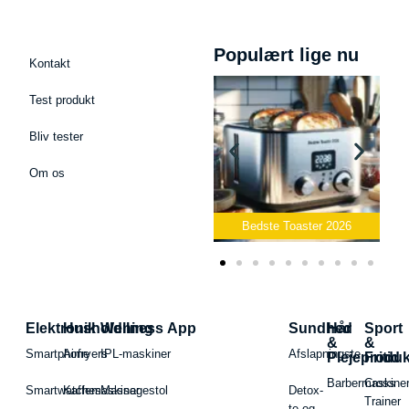
Populært lige nu
Kontakt
Test produkt
Bliv tester
Om os
Bedste Podcast Mikrofon
2026
Bedste Toaster 2026
Elektronik
Husholdning
Wellness App
Sundhed
Hår
Sport
&
&
Smartphone
Airfryers
IPL-maskiner
Afslapningste
Plejeproduk
Fritid
Barbermaskiner
Cross
Smartwatches
Kaffemaskiner
Massagestol
Detox-
Trainer
te og -