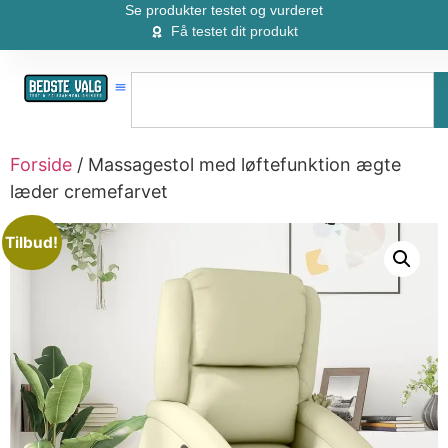
Se produkter testet og vurderet
Få testet dit produkt
Forside
/ Massagestol med løftefunktion ægte
læder cremefarvet
Tilbud!