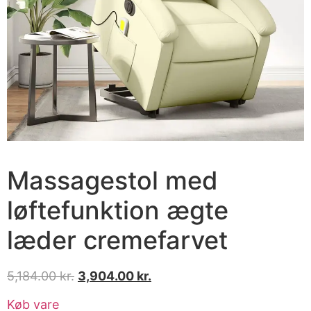
Massagestol med
løftefunktion ægte
læder cremefarvet
5,184.00
kr.
3,904.00
kr.
Køb vare