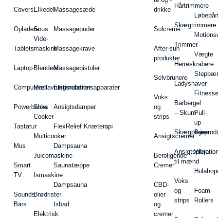
Hårtrimmere
Covers
Elkedel
Massagesæde
drikke
Løbebå
Skægtrimmere
Opladere
Sous
Massagepuder
Solcreme
Motions
Vide-
Trimmer
Tablets
maskine
Massagekrave
After-sun
Vægte
produkter
Herreskrabere
Laptop
Blendere
Massagepistoler
Stepbæ
Selvbrunere
Ladyshaver
Computere
Madlavningsrobotter
Elstimulationsapparater
Fitnesse
Voks
Barbergel
Powerbanks
Slow
Ansigtsdamper
og
– Skum
Pull-
Cooker
strips
up
Tastatur
FlexRelief Knæterapi
Skægplejeprodu
Barer
Multicooker
Ansigtscremer
Mus
Dampsauna
Ansigtspleje
Vibratio
Juicemaskine
Beroligende
til mænd
Smart
Saunatæppe
Cremer
Hulahop
TV
Ismaskine
Voks
Dampsauna
CBD-
og
Foam
Sounds
Brødrister
olier
strips
Rollers
Bars
Isbad
og
Elektrisk
cremer