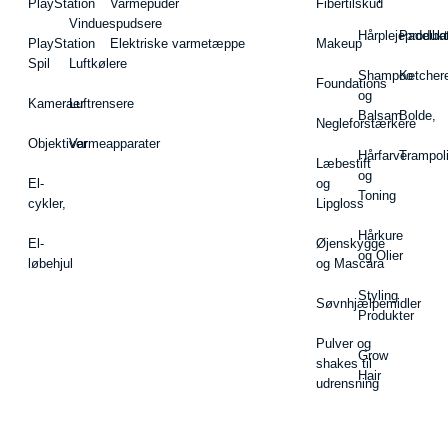
PlayStation
Varmepuder
Fibertilskud
Vinduespudsere
Hårplejeprodukt
Padelba
PlayStation
Elektriske varmetæppe
Makeup
Spil
Luftkølere
Shampoo
Ketcher
Foundations
og
Kameraer
Luftrensere
Balsam
Bolde,
Negleforstærkere
Objektiver
Varmeapparater
Hårfarve
Trampol
Læbestift
og
El-
og
Toning
cykler,
Lipgloss
Hårkure
El-
Øjenskygge
og Olier
løbehjul
og Mascara
Styling
Søvnhjælpemidler
Produkter
Pulver og
Grow
shakes til
Hair
udrensning