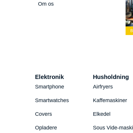
Om os
Bedste Led
Bedste Podcast
Lommelygte 2026
Mikrofon 2026
Bedste Toaster 2026
Elektronik
Husholdning
Smartphone
Airfryers
Smartwatches
Kaffemaskiner
Covers
Elkedel
Opladere
Sous Vide-mask