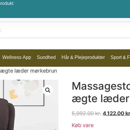
produkt
Wellness App
Sundhed
Hår & Plejeprodukter
Sport & Fr
n ægte læder mørkebrun
Massagesto
ægte læder
5,092.00
kr.
4,122.00
kr
Køb vare