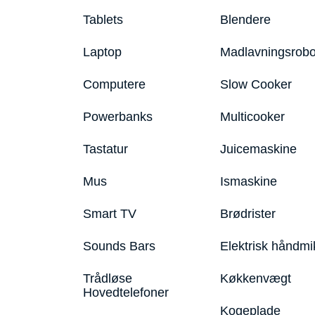
Tablets
Blendere
Laptop
Madlavningsrobo
Computere
Slow Cooker
Powerbanks
Multicooker
Tastatur
Juicemaskine
Mus
Ismaskine
Smart TV
Brødrister
Sounds Bars
Elektrisk håndmi
Trådløse
Køkkenvægt
Hovedtelefoner
Kogeplade