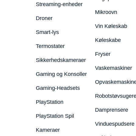
Streaming-enheder
Mikroovn
Droner
Vin Køleskab
Smart-lys
Køleskabe
Termostater
Fryser
Sikkerhedskameraer
Vaskemaskiner
Gaming og Konsoller
Opvaskemaskine
Gaming-Headsets
Robotstøvsuger
PlayStation
Damprensere
PlayStation Spil
Vinduespudsere
Kameraer