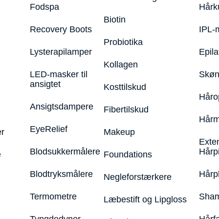
Fodspa
Hårk
Biotin
Recovery Boots
IPL-
Probiotika
Lysterapilamper
Epila
Kollagen
LED-masker til
Skøn
ansigtet
Kosttilskud
Håro
Ansigtsdampere
Fibertilskud
Hårm
EyeRelief
r
Makeup
Exte
Blodsukkermålere
Hårp
e
Foundations
Blodtryksmålere
Hårp
Negleforstærkere
Termometre
Sham
Læbestift og Lipgloss
Tyngdedyner
Hårf