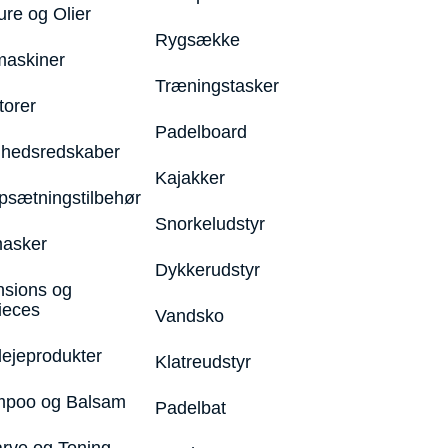
ure og Olier
Rygsække
maskiner
Træningstasker
torer
Padelboard
hedsredskaber
Kajakker
psætningstilbehør
Snorkeludstyr
asker
Dykkerudstyr
nsions og
ieces
Vandsko
lejeprodukter
Klatreudstyr
poo og Balsam
Padelbat
arve og Toning