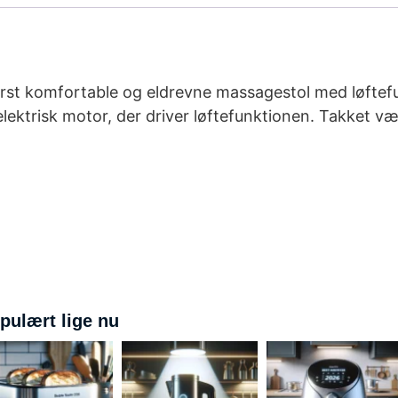
derst komfortable og eldrevne massagestol med løftef
lektrisk motor, der driver løftefunktionen. Takket væ
pulært lige nu