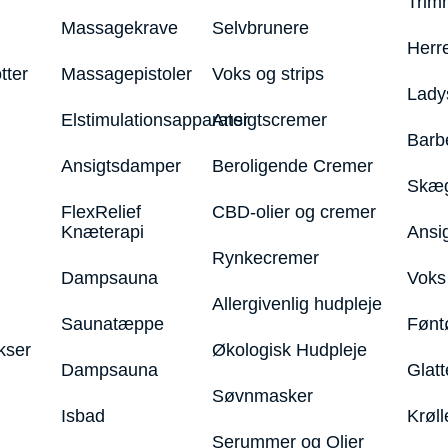
Trim
Massagekrave
Selvbrunere
Herr
tter
Massagepistoler
Voks og strips
Lady
Elstimulationsapparater
Ansigtscremer
Barb
Ansigtsdamper
Beroligende Cremer
Skæg
FlexRelief
CBD-olier og cremer
Knæterapi
Ansi
Rynkecremer
Dampsauna
Voks 
Allergivenlig hudpleje
Saunatæppe
Fønt
kser
Økologisk Hudpleje
Dampsauna
Glatt
Søvnmasker
Isbad
Krøll
Serummer og Olier