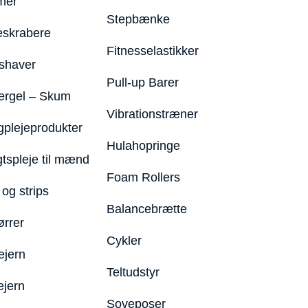
mer
Stepbænke
eskrabere
Fitnesselastikker
shaver
Pull-up Barer
ergel – Skum
Vibrationstræner
plejeprodukter
Hulahopringe
gtspleje til mænd
Foam Rollers
og strips
Balancebrætte
ørrer
Cykler
ejern
Teltudstyr
ejern
Soveposer