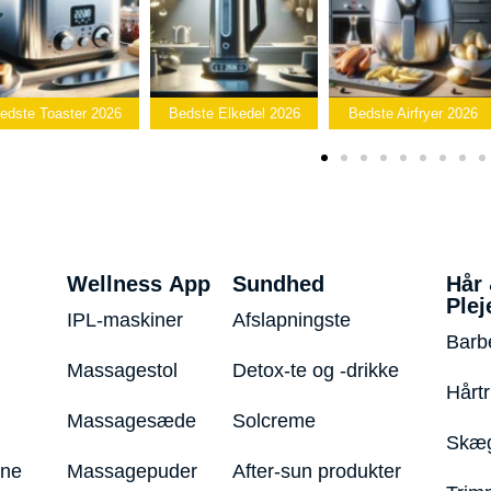
Bedst
Bedste Elkedel 2026
Bedste Airfryer 2026
Popcornmaski
Wellness App
Sundhed
Hår
Plej
IPL-maskiner
Afslapningste
Barb
Massagestol
Detox-te og -drikke
Hårt
Massagesæde
Solcreme
Skæg
ine
Massagepuder
After-sun produkter