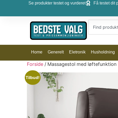
Se produkter testet og vurderet
Få testet dit 
Home
Generelt
Eletronik
Husholdning
Forside
/ Massagestol med løftefunktio
Tilbud!