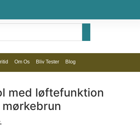
itid
Om Os
Bliv Tester
Blog
l med løftefunktion
 mørkebrun
.