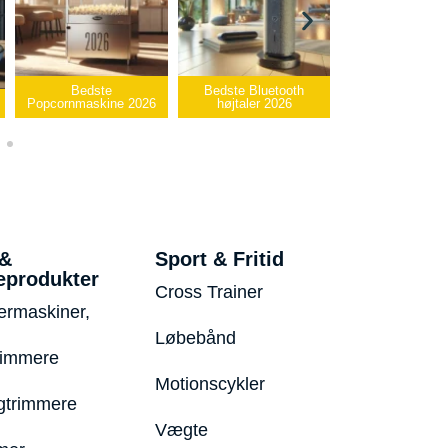
e
Bedste Bluetooth
Bedste infrarøde
ne 2026
højtaler 2026
varmepude 2026
Bedste
 &
Sport & Fritid
eprodukter
Cross Trainer
ermaskiner,
Løbebånd
rimmere
Motionscykler
trimmere
Vægte